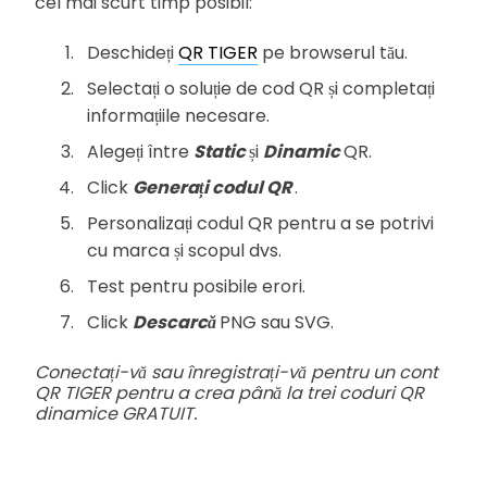
cel mai scurt timp posibil:
Deschideți
QR TIGER
pe browserul tău.
Selectați o soluție de cod QR și completați
informațiile necesare.
Alegeți între
Static
și
Dinamic
QR.
Click
Generați codul QR
.
Personalizați codul QR pentru a se potrivi
cu marca și scopul dvs.
Test pentru posibile erori.
Click
Descarcă
PNG sau SVG.
Conectați-vă sau înregistrați-vă pentru un cont
QR TIGER pentru a crea până la trei coduri QR
dinamice GRATUIT.