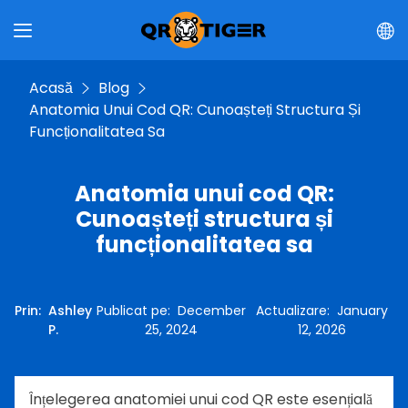
Acasă
Blog
Anatomia Unui Cod QR: Cunoașteți Structura Și
Funcționalitatea Sa
Anatomia unui cod QR:
Cunoașteți structura și
funcționalitatea sa
Prin
:
Ashley
Publicat pe
:
December
Actualizare
:
January
P.
25, 2024
12, 2026
Înțelegerea anatomiei unui cod QR este esențială