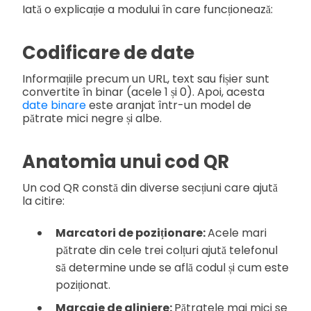
Iată o explicație a modului în care funcționează:
Codificare de date
Informațiile precum un URL, text sau fișier sunt
convertite în binar (acele 1 și 0). Apoi, acesta
date binare
este aranjat într-un model de
pătrate mici negre și albe.
Anatomia unui cod QR
Un cod QR constă din diverse secțiuni care ajută
la citire:
Marcatori de poziționare:
Acele mari
pătrate din cele trei colțuri ajută telefonul
să determine unde se află codul și cum este
poziționat.
Marcaje de aliniere:
Pătratele mai mici se