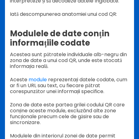
interpreteze și să decodeze datele înglobate.
Iată descompunerea anatomiei unui cod QR:
Modulele de date conțin
informațiile codate
Acestea sunt pătratele individuale alb-negru din
zona de date a unui cod QR, unde este stocată
informația reală.
Aceste
module
reprezentați datele codate, cum
ar fi un URL sau text, cu fiecare pătrat
corespunzător unei informații specifice.
Zona de date este partea grilei codului QR care
conține aceste module, excluzând alte zone
funcționale precum cele de găsire sau de
sincronizare.
Modulele din interiorul zonei de date permit