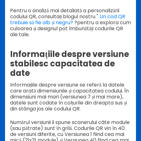
Pentru o analiză mai detaliată a personalizării
codului QR, consultați blogul nostru "
Un cod QR
trebuie să fie alb și negru?
?pentru a explora cum
culoarea și designul pot îmbunătăți codurile QR
ale tale.
Informațiile despre versiune
stabilesc capacitatea de
date
Informațiile despre versiune se referă la datele
care arată dimensiunile și capacitatea codului. În
dimensiuni mai mari (versiunea 7 și mai mare),
datele sunt codate în colțurile din dreapta sus și
din stânga jos ale codului QR.
Numărul versiunii îi spune scanerului câte module
(sau pătrate) sunt în grilă. Codurile QR vin în 40
de versiuni diferite, cu Versiunea 1 fiind cea mai
mică (21x21 module) și Versiunea 40 fiind cea mai