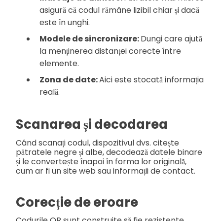
asigură că codul rămâne lizibil chiar și dacă
este în unghi.
Modele de sincronizare:
Dungi care ajută
la menținerea distanței corecte între
elemente.
Zona de date:
Aici este stocată informația
reală.
Scanarea și decodarea
Când scanați codul, dispozitivul dvs. citește
pătratele negre și albe, decodează datele binare
și le convertește înapoi în forma lor originală,
cum ar fi un site web sau informații de contact.
Corecție de eroare
Codurile QR sunt construite să fie rezistente.