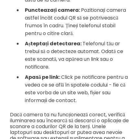
Puncteazați camera:
Pozitionați camera
astfel încât codul QR să se potrivească
frumos în cadru. Țineți telefonul stabil
pentru o citire clară.
Așteptați detectarea:
Telefonul tău ar
trebui să o detecteze automat. Odată ce
este scanată, va apărea un link sau o
notificare.
Apasă pe link:
Click pe notificare pentru a
vedea ce se află în spatele codului - fie că
este vorba de un site web, fișier sau
informații de contact.
Dacă camera ta nu funcționează corect, verifică
iluminarea sau încearcă să descarci o aplicație de
scanare a codurilor QR de la terți. Unele
laptopuri sau desktopuri ar putea avea nevoie
de software sau extensii suplimentare pentru a