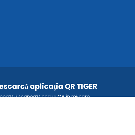
escarcă aplicația QR TIGER
eează și scanează coduri QR în mișcare