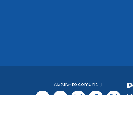
D
Alătură-te comunității
Cr