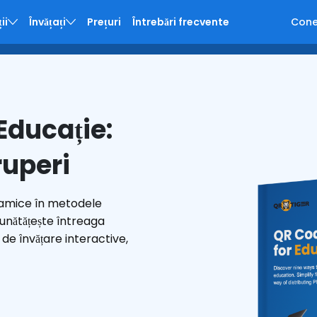
ii
Învățați
Prețuri
Întrebări frecvente
Cone
panii
prinderi
Educație:
ruperi
inamice în metodele
unătățește întreaga
 de învățare interactive,