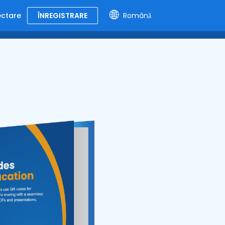
ctare
ÎNREGISTRARE
Română