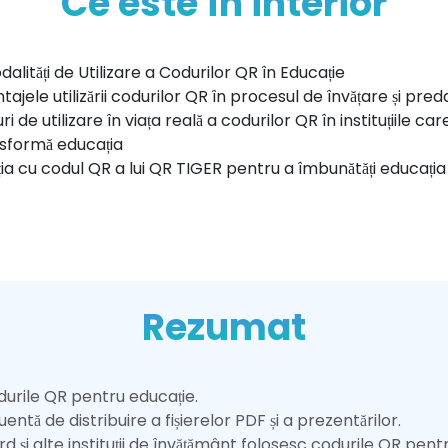
Ce este în interior
dalități de Utilizare a Codurilor QR în Educație
tajele utilizării codurilor QR în procesul de învățare și pre
i QR
i de utilizare în viața reală a codurilor QR în instituțiile car
sformă educația
ția cu codul QR a lui QR TIGER pentru a îmbunătăți educația
Rezumat
odurile QR pentru educație.
entă de distribuire a fișierelor PDF și a prezentărilor.
 și alte instituții de învățământ folosesc codurile QR pen