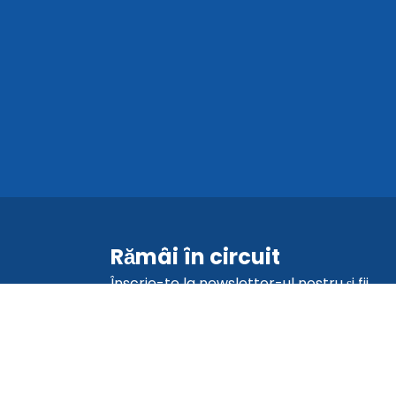
Rămâi în circuit
Înscrie-te la newsletter-ul nostru și fii
primul care află despre promoții,
actualizări și sfaturi.