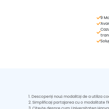
BLOG
Cărți electronice și seminarii online
Aplicații și Integrări
9 Mo
Tutoriale video și podcast-uri
Avan
QR TIGER vs Alți Generatori de Codur
Cazur
tran
Solu
1
.
Descoperiți nouă modalități de a utiliza c
2
.
Simplificați partajarea cu o modalitate flu
3
.
Citește despre cum Universitatea Harvard