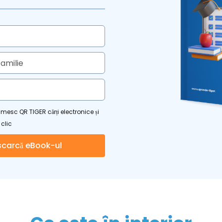
ie
 sociale
rimesc QR TIGER cărți electronice și
 clic
carcă eBook-ul
in Industria Codului QR 2026