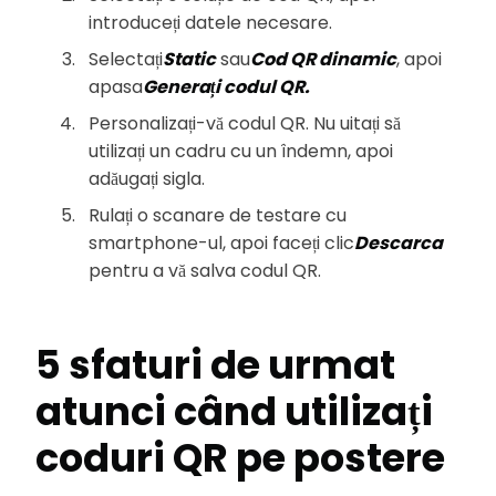
introduceți datele necesare.
Selectați
Static
sau
Cod QR dinamic
, apoi
apasa
Generați codul QR.
Personalizați-vă codul QR. Nu uitați să
utilizați un cadru cu un îndemn, apoi
adăugați sigla.
Rulați o scanare de testare cu
smartphone-ul, apoi faceți clic
Descarca
pentru a vă salva codul QR.
5 sfaturi de urmat
atunci când utilizați
coduri QR pe postere