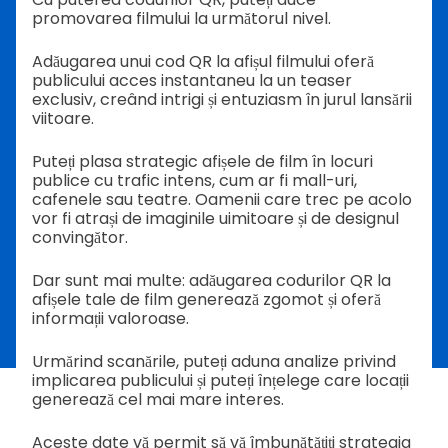
promovarea filmului la următorul nivel.
Adăugarea unui cod QR la afișul filmului oferă
publicului acces instantaneu la un teaser
exclusiv, creând intrigi și entuziasm în jurul lansării
viitoare.
Puteți plasa strategic afișele de film în locuri
publice cu trafic intens, cum ar fi mall-uri,
cafenele sau teatre. Oamenii care trec pe acolo
vor fi atrași de imaginile uimitoare și de designul
convingător.
Dar sunt mai multe: adăugarea codurilor QR la
afișele tale de film generează zgomot și oferă
informații valoroase.
Urmărind scanările, puteți aduna analize privind
implicarea publicului și puteți înțelege care locații
generează cel mai mare interes.
Aceste date vă permit să vă îmbunătățiți strategia