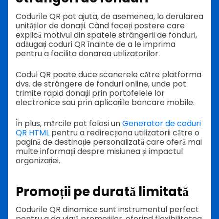
Codurile QR pot ajuta, de asemenea, la derularea
unităților de donații. Când faceți postere care
explică motivul din spatele strângerii de fonduri,
adăugați coduri QR înainte de a le imprima
pentru a facilita donarea utilizatorilor.
Codul QR poate duce scanerele către platforma
dvs. de strângere de fonduri online, unde pot
trimite rapid donații prin portofelele lor
electronice sau prin aplicațiile bancare mobile.
În plus, mărcile pot folosi un
Generator de coduri
QR HTML
pentru a redirecționa utilizatorii către o
pagină de destinație personalizată care oferă mai
multe informații despre misiunea și impactul
organizației.
Promoții pe durată limitată
Codurile QR dinamice sunt instrumentul perfect
pentru a da viață promoțiilor, oferind flexibilitatea