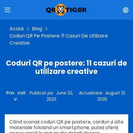
Acasă
Blog
Coduri QR Pe Postere: 11 Cazuri De Utilizare
Creative
Coduri QR pe postere: 11 cazuri de
utilizare creative
Prin
:
Vall
Publicat pe
:
June 22,
Actualizare
:
August 21,
V.
2023
2025
Când scanați coduri QR pe postere, carduri și alte
materiale folosind un smartphone, puteți
oferiți