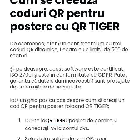
Cum se creează
coduri QR pentru
postere cu QR TIGER
De asemenea, oferă un cont freemium cu trei
coduri QR dinamice, fiecare cu o limită de 500 de
scanări.
Și, pe deasupra, acest software este certificat
ISO 27001 și este în conformitate cu GDPR. Puteți
garanta că datele dumneavoastră sunt protejate
de amenințările de securitate.
Iată un ghid pas cu pas despre cum să creați un
cod QR pentru poster folosind QR TIGER:
Du-te la
QR TIGRU
pagina de pornire și
conectați-vă la contul dvs.
Selectați o soluție de cod QR, apoi