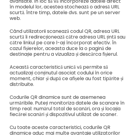
avansate. În loc să vă încorporeze datele direct
în modelul lor, acestea stochează o adresă URL
scurtă. Între timp, datele dvs. sunt pe un server
web.
Când utilizatorii scanează codul QR, adresa URL
scurtă îi redirecționează către adresa URL țintă sau
către linkul pe care l-ați încorporat efectiv. În
cazul fișierelor, aceasta duce la o pagină de
destinație pentru a vizualiza și descărca fișierul.
Această caracteristică unică vă permite să
actualizați conținutul asociat codului în orice
moment, chiar și după ce afișele au fost tipărite și
distribuite.
Codurile QR dinamice sunt de asemenea
urmăribile. Puteți monitoriza datele de scanare în
timp real: numărul total de scanări, ora și locația
fiecărei scanări și dispozitivul utilizat de scaner.
Cu toate aceste caracteristici, codurile QR
dinamice aduc mai multe avantaje utilizatorilor