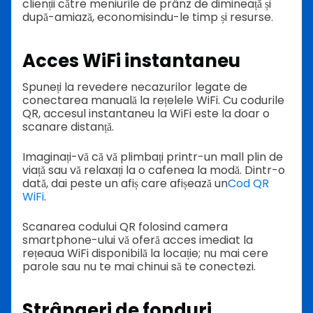
clienții către meniurile de prânz de dimineață și
după-amiază, economisindu-le timp și resurse.
Acces WiFi instantaneu
Spuneți la revedere necazurilor legate de
conectarea manuală la rețelele WiFi. Cu codurile
QR, accesul instantaneu la WiFi este la doar o
scanare distanță.
Imaginați-vă că vă plimbați printr-un mall plin de
viață sau vă relaxați la o cafenea la modă. Dintr-o
dată, dai peste un afiș care afișează un
Cod QR
WiFi
.
Scanarea codului QR folosind camera
smartphone-ului vă oferă acces imediat la
rețeaua WiFi disponibilă la locație; nu mai cere
parole sau nu te mai chinui să te conectezi.
Strângeri de fonduri