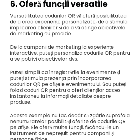
6. Oferă funcții versatile
Versatilitatea codurilor QR vă oferă posibilitatea
de a crea experiențe personalizate, de a stimula
implicarea clienților și de a vă atinge obiectivele
de marketing cu precizie.
De la campanii de marketing la experiențe
interactive, puteți personaliza codurile QR pentru
a se potrivi obiectivelor dvs.
Puteți simplifica înregistrările la evenimente și
puteți stimula prezența prin încorporarea
codurilor QR pe afișele evenimentului. Sau puteți
folosi coduri QR pentru a oferi clienților acces
instantaneu la informații detaliate despre
produse.
Aceste exemple nu fac decât să zgârie suprafața
nenumăratelor posibilități oferite de codurile QR
pe afișe. Ele oferă multe funcții, făcându-le un
instrument de neprețuit pentru companii și
persoane fizice.