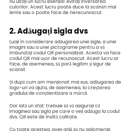
nu uitați un lucru esențial: evitați inversarea
culorilor. Acest lucru poate duce la scanări mai
lente sau o poate face de nerecunoscut.
2. Adăugați sigla dvs
Luați în considerare adăugarea unei sigle, a unei
imagini sau a unei pictograme pentru a vă
îmbunătăți codul QR personalizat. Acesta va face
codul QR mai ușor de recunoscut. Acest lucru ar
face, de asemenea, să pară legitim și sigur de
scanat.
Și după cum am menționat mai sus, adăugarea de
logo-uri va ajuta, de asemenea, la creșterea
gradului de conștientizare a mărcii.
Dar iată un sfat: trebuie să vă asigurați că
imaginea sau sigla pe care o veți adăuga la codul
dvs. QR este de înaltă calitate.
Cu toate acestea, aveți grijă să nu aglomerați