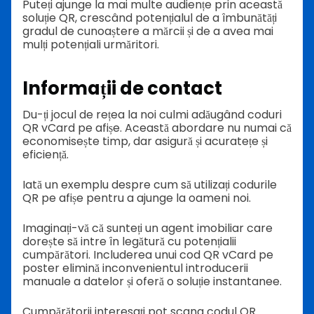
Puteți ajunge la mai multe audiențe prin această
soluție QR, crescând potențialul de a îmbunătăți
gradul de cunoaștere a mărcii și de a avea mai
mulți potențiali urmăritori.
Informații de contact
Du-ți jocul de rețea la noi culmi adăugând coduri
QR vCard pe afișe. Această abordare nu numai că
economisește timp, dar asigură și acuratețe și
eficiență.
Iată un exemplu despre cum să utilizați codurile
QR pe afișe pentru a ajunge la oameni noi.
Imaginați-vă că sunteți un agent imobiliar care
dorește să intre în legătură cu potențialii
cumpărători. Includerea unui cod QR vCard pe
poster elimină inconvenientul introducerii
manuale a datelor și oferă o soluție instantanee.
Cumpărătorii interesați pot scana codul QR