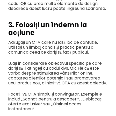
codul QR cu prea multe elemente de design,
deoarece acest lucru poate îngreuna scanarea.
3. Folosiți un îndemn la
acțiune
Adăugați un CTA care nu lasă loc de confuzie.
Utilizați un limbaj concis și practic pentru a
comunica ceea ce doriți să facă publicul.
Luați în considerare obiectivul specific pe care
doriți să-l atingeți cu codul dvs. QR. Fie că este
vorba despre stimularea vânzărilor online,
captarea clienților potențiali sau promovarea
unui produs nou, aliniați-vă CTA cu acest obiectiv.
Faceți-vă CTA simplu și convingător. Exemplele
includ „Scanați pentru a descoperi”, „Deblocați
oferte exclusive” sau „Obțineți acces
instantaneu”.