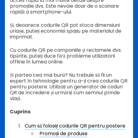
acces rapid la mai multe detalii despre
promoțiile dvs. Este nevoie doar de o scanare
rapidă a smartphone-ului.
Și, deoarece codurile QR pot stoca dimensiuni
uriașe, puteți economisi spațiu pe materialul de
imprimat.
Cu codurile QR pe campaniile și reclamele dvs.
tipărite, puteți duce fără probleme utilizatorii
offline în lumea online.
Și partea cea mai bună? Nu trebuie să fii un
expert în tehnologie pentru a-ți crea codurile QR
pentru postere. Utilizați un generator de coduri
QR de încredere și urmăriți cum semnul prinde
viață.
Cuprins
Cum să folosiți codurile QR pentru postere
Promoții de produse