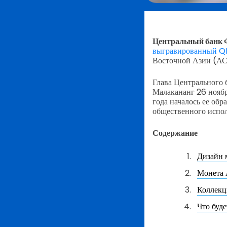
Центральный банк 
выгравированный Q
Восточной Азии (АС
Глава Центрального 
Малакананг 26 ноябр
года началось ее обр
общественного испол
Содержание
Дизайн 
Монета 
Коллекц
Что буде