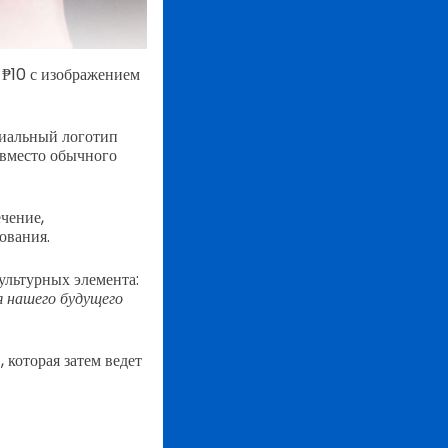
 ₱10 с изображением
циальный логотип
вместо обычного
чение,
ования.
ультурных элемента:
 нашего будущего
, которая затем ведет