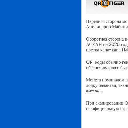
Передняя сторона мо
Аполинарио Мабини
Оборотная сторона н
АСЕАН на 2026 год,
цветка капа-капа (M
QR-коды обычно ге
обеспечивающее быс
Монета номиналом в 
лодку балангай, ткан
вместе
.
При сканировании Q
на официальную стр