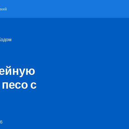
ский
Кодом
лейную
песо с
26