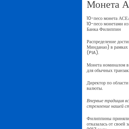
Монета А
10-песо монета АСЕ
10-песо монетами из
Банка Филиппин
Распределение дости
Минданао) в рамках
(PIA).
Монета номиналом в
для обычных транзак
Директор по области
валюты.
Впервые традиция вс
стремление нашей с
Филиппины приняли н
отказалась от своей