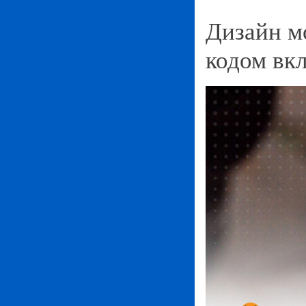
Дизайн м
кодом вк