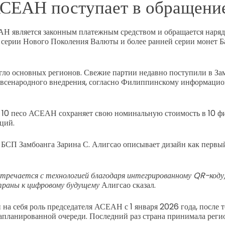
СЕАН поступает в обращени
АН является законным платежным средством и обращается наря
 серии Нового Поколения Валюты и более ранней серии монет 
гло основных регионов. Свежие партии недавно поступили в За
 всенародного внедрения, согласно Филиппинскому информацио
 10 песо АСЕАН сохраняет свою номинальную стоимость в 10 ф
ций.
 БСП Замбоанга Зарина С. Алигсао описывает дизайн как перв
тречается с технологией благодаря интегрированному QR-код
траны к цифровому будущему
Алигсао сказал.
а себя роль председателя АСЕАН с 1 января 2026 года, после 
 запланированной очереди. Последний раз страна принимала рег