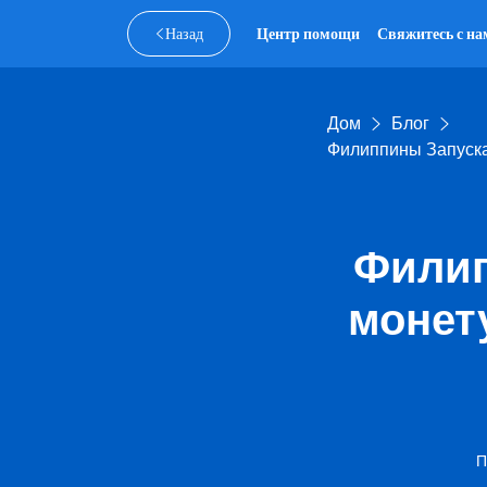
Назад
Центр помощи
Свяжитесь с на
Дом
Блог
Филиппины Запуск
Филип
монет
П