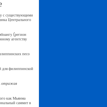
е
ду с существующими
Банка Центрального
мбоангу (регион
нному агентству
илиппинских песо
ый для филиппинской
у, отражая
того как Мьянма
иональный саммит в