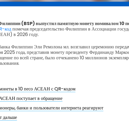
Филиппин (BSP) выпустил памятную монету номиналом 10 п
R-код
помечая председательство Филиппин в Ассоциации госуд
ЕАН) в 2026 году.
банка Филиппин Эли Ремолона мл. возглавил церемонию переда
я 2025 года, представив монету президенту Фердинанду Маркос
ащение по всей стране, было отчеканено 10 миллионов экземпляр
ьзования.
монеты в 10 песо АСЕАН с QR-кодом
АСЕАН поступает в обращение
ионеры, банки и пользователи интернета реагируют
т дальше