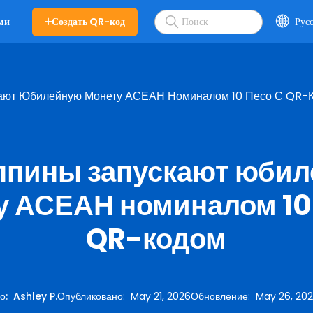
Создать QR-код
Рус
ми
ают Юбилейную Монету АСЕАН Номиналом 10 Песо С QR-
пины запускают юби
у АСЕАН номиналом 10 
QR-кодом
о
:
Ashley P.
Опубликовано
:
May 21, 2026
Обновление
:
May 26, 20