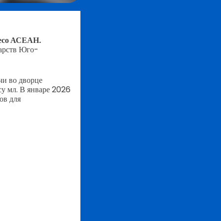
есо АСЕАН.
арств Юго-
чи во дворце
у мл. В январе 2026
ов для