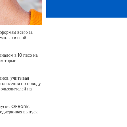
формам всего за
емпляр в свой
алом в 10 песо на
екоторые
анов, учитывая
 опасения по поводу
ользователей на
пуске. OFBank,
одчеркивая выпуск