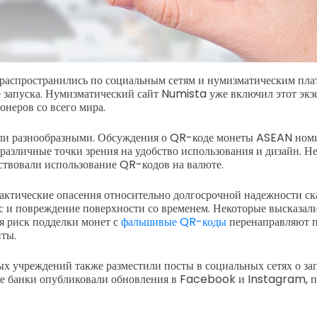
аспространились по социальным сетям и нумизматическим плат
е запуска. Нумизматический сайт Numista уже включил этот экз
онеров со всего мира.
и разнообразными. Обсуждения о QR-коде монеты ASEAN номин
различные точки зрения на удобство использования и дизайн. Н
ствовали использование QR-кодов на валюте.
актические опасения относительно долгосрочной надежности ск
 и повреждение поверхности со временем. Некоторые высказали
ая риск подделки монет с
фальшивые QR-коды
перенаправляют п
ты.
х учреждений также разместили посты в социальных сетях о за
е банки опубликовали обновления в Facebook и Instagram, п