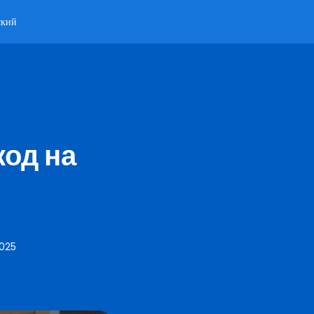
ский
код на
2025