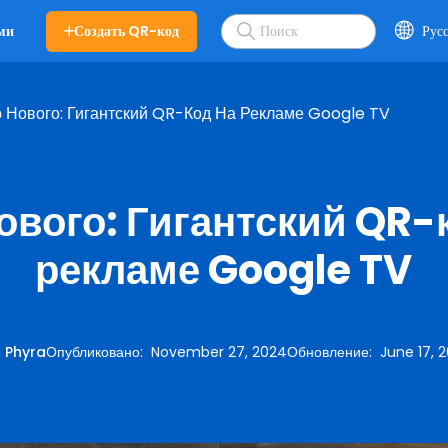
Создать QR-код
Рус
ми
 Нового: Гигантский QR-Код На Рекламе Google TV
ового: Гигантский QR-
рекламе Google TV
:
Phyra
Опубликовано
:
November 27, 2024
Обновление
:
June 17, 