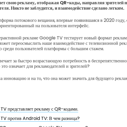
т свою рекламу, отображая QR-коды, направляя зрителей н
еля. Никто не заблудится, и взаимодействие сделано легким.
тформа потокового вещания, впервые появившаяся в 2020 году,
 ориентированный на пользователя интерфейс.
ерактивной рекламе Google TV тестирует новый формат реклам
ожет переосмыслить наше взаимодействие с телевизионной рек
о среди пользователей платформы с большим стажем.
вечает за быстро возрастающую потребность в беспрепятственн
это означает для рекламодателей и зрителей?
а инновацию и на то, что она может значить для будущего рекл
TV представляет рекламу с QR-кодами.
TV против Android TV: В чем разница?