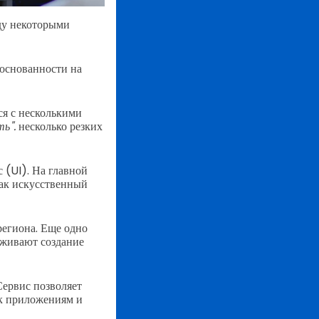
ду некоторыми
 основанности на
я с несколькими
ть".
несколько резких
 (UI). На главной
как искусственный
региона. Еще одно
рживают создание
Сервис позволяет
 к приложениям и