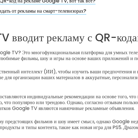
QR-код на рекламе Google TV, вот так вот?
идать от рекламы на смарт-телевизорах?
V вводит рекламу с QR-код
oogle TV? Это многофункциональная платформа для умных теле
любимые фильмы, шоу и игры на основе ваших приложений и п
ственный интеллект (ИИ), чтобы изучить ваши предпочтения и 
ые для организации ваших материалов в аккуратные, персонали
доставляются индивидуальные рекомендации на основе того, что 
го, что популярно или трендово. Однако, согласно отзывам пользо
атков Google TV являются навязчивые рекламные объявления.
у предстоящих фильмов и шоу имеет смысл, однако Google нед
продукты и типы контента, такие как новая игра для PS5.
Драго