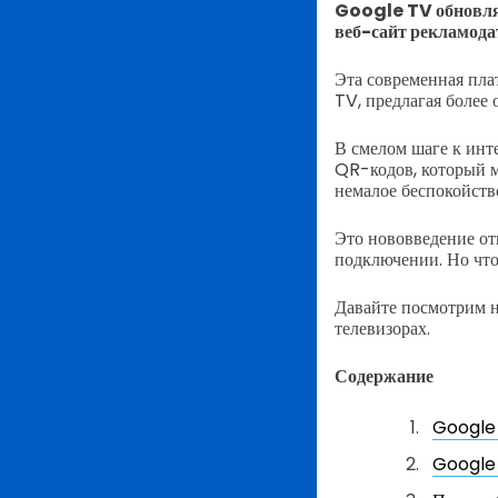
Google TV обновляе
веб-сайт рекламодат
Эта современная пла
TV, предлагая более
В смелом шаге к инт
QR-кодов, который м
немалое беспокойств
Это нововведение от
подключении. Но что 
Давайте посмотрим н
телевизорах.
Содержание
Google 
Google 