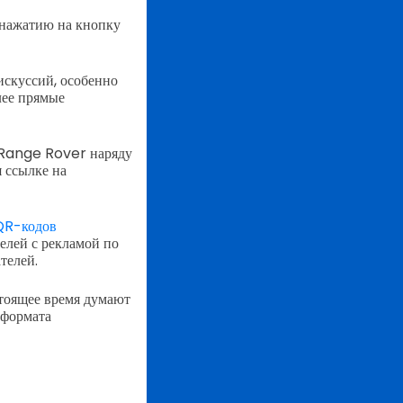
 нажатию на кнопку
искуссий, особенно
лее прямые
 Range Rover наряду
я ссылке на
QR-кодов
елей с рекламой по
телей.
стоящее время думают
 формата