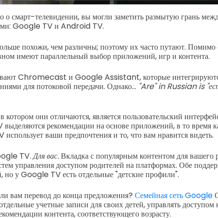
то о смарт-телевидении, вы могли заметить размытую грань меж
ми: Google TV и Android TV.
больше похожи, чем различны; поэтому их часто путают. Помимо
вном имеют параллельный выбор приложений, игр и контента.
вают Chromecast и Google Assistant, которые интегрируютс
иями для потоковой передачи. Однако...
"Are" in Russian is "ес
в котором они отличаются, является пользовательский интерфейс
 выделяются рекомендации на основе приложений, в то время 
 использует ваши предпочтения и то, что вам нравится видеть.
oogle TV.
Для вас.
Вкладка с популярным контентом для вашего 
истем управления доступом родителей на платформах. Обе подде
, но у Google TV есть отдельные "детские профили".
ли вам перевод до конца предложения?
Семейная сеть Google
 отдельные учетные записи для своих детей, управлять доступом
екомендации контента, соответствующего возрасту.