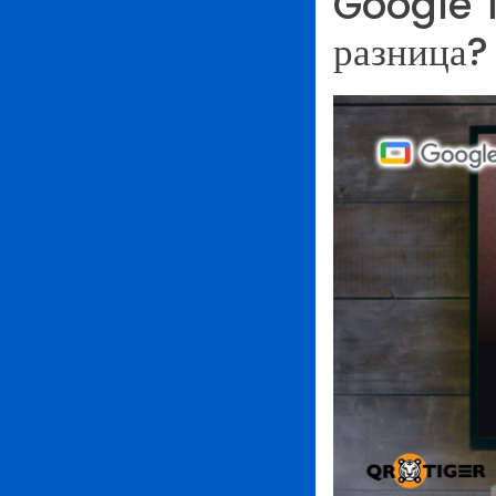
Google T
разница?