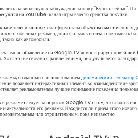
вались на вводящую в заблуждение кнопку "Купить сейчас". По
ресуются на YouTube-канал игры вместо средства покупки.
экране телевизионных платформ стала объектом ожесточенных д
ился от обычных рекомендаций фильмов и начал показывать бо
, таких как автомобили.
 рекламное объявление на Google TV демонстрирует новейший
Хотя это не связано с развлечениями, оно улучшается благодар
рекламы, созданный с использованием
динамический генератор 
ение добавляет интерактивный элемент во взаимодействие зрит
ставляет рекламодателям лучшее понимание поведения пользова
в рекламе следует за опросом Google TV о том, что люди в на
ве и актуальности его рекламы. Находится ли прием этого нового
 положительным или отрицательным, пока неизвестно.