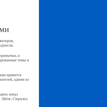
ами
визоров,
одписок.
привычки, и
зированные темы и
вам нравится
вателей, одним из
авно начал
н Эйдж: Стражи