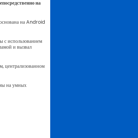
епосредственно на
 основана на Android
ы с использованием
ламой и вызвал
ом, централизованном
амы на умных