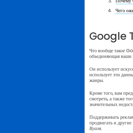
Почему 
Чего ож
Google T
Что вообще такое G
объединяющая ваши 
Он использует искус
использует эти данн
жанры.
Кроме того, вам пре
смотреть, а также то
значительных недост
Поддерживать реклам
продвигать и другие 
Вуаля.