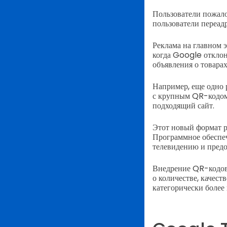
Пользователи пожало
пользователи переад
Реклама на главном 
когда Google отклон
объявления о товарах
Например, еще одно
с крупным QR-кодом. 
подходящий сайт.
Этот новый формат 
Программное обеспеч
телевидению и предо
Внедрение QR-кодов 
о количестве, качест
категорически более