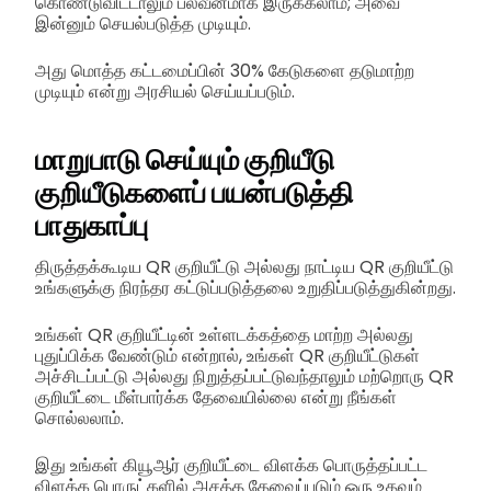
கொண்டுவிட்டாலும் பலவீனமாக இருக்கலாம்; அவை
இன்னும் செயல்படுத்த முடியும்.
அது மொத்த கட்டமைப்பின் 30% கேடுகளை தடுமாற்ற
முடியும் என்று அரசியல் செய்யப்படும்.
மாறுபாடு செய்யும் குறியீடு
குறியீடுகளைப் பயன்படுத்தி
பாதுகாப்பு
திருத்தக்கூடிய QR குறியீட்டு அல்லது நாட்டிய QR குறியீட்டு
உங்களுக்கு நிரந்தர கட்டுப்படுத்தலை உறுதிப்படுத்துகின்றது.
உங்கள் QR குறியீட்டின் உள்ளடக்கத்தை மாற்ற அல்லது
புதுப்பிக்க வேண்டும் என்றால், உங்கள் QR குறியீட்டுகள்
அச்சிடப்பட்டு அல்லது நிறுத்தப்பட்டுவந்தாலும் மற்றொரு QR
குறியீட்டை மீள்பார்க்க தேவையில்லை என்று நீங்கள்
சொல்லலாம்.
இது உங்கள் கியூஆர் குறியீட்டை விளக்க பொருத்தப்பட்ட
விளக்க பொருட்களில் அசத்த தேவைப்படும் ஒரு உதவும்