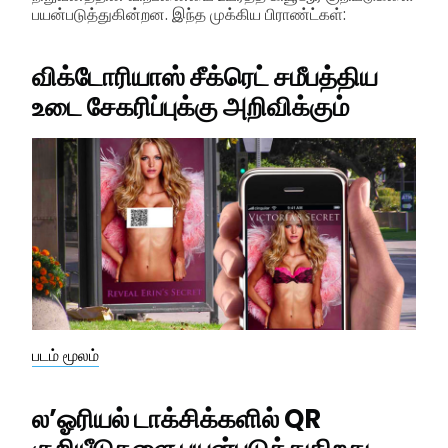
பயன்படுத்துகின்றன. இந்த முக்கிய பிராண்ட்கள்:
விக்டோரியாஸ் சீக்ரெட் சமீபத்திய
உடை சேகரிப்புக்கு அறிவிக்கும்
படம் மூலம்
ல’ஓரியல் டாக்சிக்களில் QR