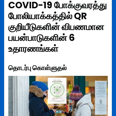
COVID-19 போக்குவரத்து
போலியாக்கத்தில் QR
குறியீடுகளின் விபணமான
பயன்பாடுகளின் 6
உதாரணங்கள்
தொடர்பு கொள்ளுதல்