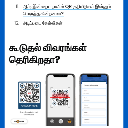
ஆம், இன்றைய நாளில் QR குறியீடுகள் இன்னும்
பொருந்துகின்றனவா?
அடிப்படை கேள்விகள்
கூடுதல் விவரங்கள்
தெரிகிறதா?