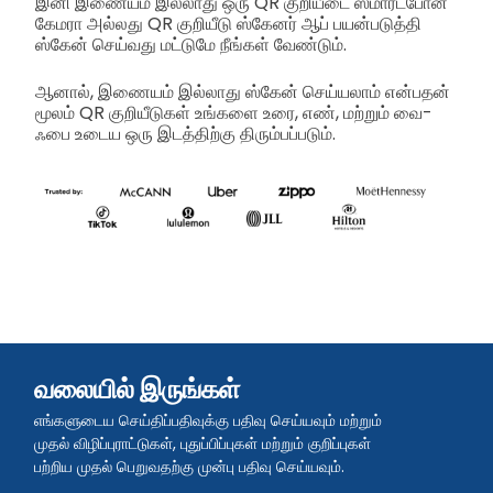
இனி இணையம் இல்லாது ஒரு QR குறியீடை ஸ்மார்ட்போன்
கேமரா அல்லது QR குறியீடு ஸ்கேனர் ஆப் பயன்படுத்தி
ஸ்கேன் செய்வது மட்டுமே நீங்கள் வேண்டும்.
ஆனால், இணையம் இல்லாது ஸ்கேன் செய்யலாம் என்பதன்
மூலம் QR குறியீடுகள் உங்களை உரை, எண், மற்றும் வை-
ஃபை உடைய ஒரு இடத்திற்கு திரும்பப்படும்.
வலையில் இருங்கள்
எங்களுடைய செய்திப்பதிவுக்கு பதிவு செய்யவும் மற்றும்
முதல் விழிப்புராட்டுகள், புதுப்பிப்புகள் மற்றும் குறிப்புகள்
பற்றிய முதல் பெறுவதற்கு முன்பு பதிவு செய்யவும்.