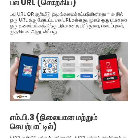
பல URL (சொற்கிய)
பல URL QR குறியீடு ஒழுங்கமைக்கப்படுகின்றது - அதில்
ஒரு URL க்கு மேற்பட்ட பல URL உள்ளது, மூலம் ஒரு பயனரை
ஒரு வலைப்பக்கத்திற்கு பரிமாணம், பரிந்துரை, படைப்புகள்,
முதலியன அனுபவிப்பது.
எம்.பி.3 (நிலையான மற்றும்
செயற்பாட்டில்)