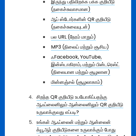
இருந்து பதிவிறக்க பக்க குறியீடு
(நகைச்சுவாசமான)
ஆப் ஸ்டோர்களின் QR குறியீடு
(நகைச்சுவையுடன்)
பல URL (நேரம் மாறும்)
MP3 (நிலைய் மற்றும் சூசிய)
ஃFacebook, YouTube,
இன்ஸ்டாகிராம், மற்றும் பின்டரெஸ்ட்
(நிலையான மற்றும் சூழலான)
மின்னஞ்சல் (சூழலாகாம்)
சிறந்த QR குறியீடு உபயோகிப்பதற்கு
ஆஃப்லைனிலும் ஆன்லைனிலும் QR குறியீடு
உருவாக்குவது எப்படி?
உங்கள் ஆஃப்லைன் மற்றும் ஆன்லைன்
க்யூஆர் குறியீடுகளை உருவாக்கும் போது