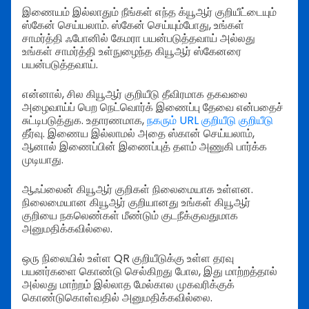
இணையம் இல்லாதும் நீங்கள் எந்த க்யூஆர் குறியீட்டையும்
ஸ்கேன் செய்யலாம். ஸ்கேன் செய்யும்போது, உங்கள்
சாமர்த்தி ஃபோனில் கேமரா பயன்படுத்தவாய் அல்லது
உங்கள் சாமர்த்தி உள்நுழைந்த கியூஆர் ஸ்கேனரை
பயன்படுத்தவாய்.
என்னால், சில கியூஆர் குறியீடு தீவிரமாக தகவலை
அழைவாய்ப் பெற நெட்வொர்க் இணைப்பு தேவை என்பதைச்
சுட்டிபடுத்துக. உதாரணமாக,
நகரும் URL குறியீடு குறியீடு
தீர்வு. இணைய இல்லாமல் அதை ஸ்கான் செய்யலாம்,
ஆனால் இணைப்பின் இணைப்புத் தளம் அணுகி பார்க்க
முடியாது.
ஆஃப்லைன் கியூஆர் குறிகள் நிலைமையாக உள்ளன.
நிலைமையான கியூஆர் குறியானது உங்கள் கியூஆர்
குறியை நகலெண்கள் மீண்டும் குடநீக்குவதுமாக
அனுமதிக்கவில்லை.
ஒரு நிலையில் உள்ள QR குறியீடுக்கு உள்ள தரவு
பயனர்களை கொண்டு செல்கிறது போல, இது மாற்றத்தால்
அல்லது மாற்றம் இல்லாத மேல்கால முகவரிக்குக்
கொண்டுகொள்வதில் அனுமதிக்கவில்லை.