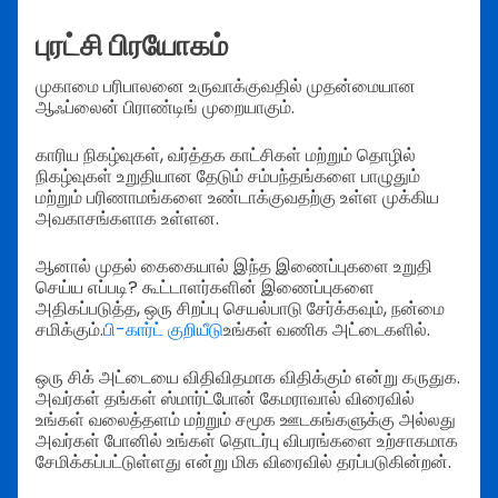
புரட்சி பிரயோகம்
முகாமை பரிபாலனை உருவாக்குவதில் முதன்மையான
ஆஃப்லைன் பிராண்டிங் முறையாகும்.
காரிய நிகழ்வுகள், வர்த்தக காட்சிகள் மற்றும் தொழில்
நிகழ்வுகள் உறுதியான தேடும் சம்பந்தங்களை பாழுதும்
மற்றும் பரிணாமங்களை உண்டாக்குவதற்கு உள்ள முக்கிய
அவகாசங்களாக உள்ளன.
ஆனால் முதல் கைகையால் இந்த இணைப்புகளை உறுதி
செய்ய எப்படி? கூட்டாளர்களின் இணைப்புகளை
அதிகப்படுத்த, ஒரு சிறப்பு செயல்பாடு சேர்க்கவும், நன்மை
சமிக்கும்.
பி-கார்ட் குறியீடு
உங்கள் வணிக அட்டைகளில்.
ஒரு சிக் அட்டையை விதிவிதமாக விதிக்கும் என்று கருதுக.
அவர்கள் தங்கள் ஸ்மார்ட்போன் கேமராவால் விரைவில்
உங்கள் வலைத்தளம் மற்றும் சமூக ஊடகங்களுக்கு அல்லது
அவர்கள் போனில் உங்கள் தொடர்பு விபரங்களை உற்சாகமாக
சேமிக்கப்பட்டுள்ளது என்று மிக விரைவில் தரப்படுகின்றன்.