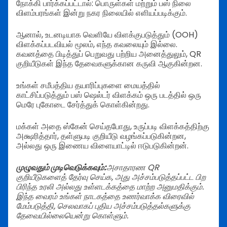
நோக்கி பார்க்கப்பட்டால்: பொருள்கள் மற்றும் பஸ் நிலை
விளம்பரங்கள் இன்று நகர நிலையில் எளியப்படிக்கும்.
ஆனால், உடனடியாக வெளியே விளக்குபடுத்தும் (OOH)
விளக்கப்படவியல் மூலம், எந்த கவலையும் இல்லை.
கவனத்தை பிடித்துப் பெறுவது பற்றிய அனைத்துலும், QR
குறியீடுகள் இந்த தேவைகளுக்கான கருவி ஆகுகின்றன.
உங்கள் சமீபத்திய தயாரிப்புகளை மையத்தில்
காட்சிப்படுத்தும் பஸ் ஷெல்டர் விளக்கம் ஒரு படத்தில் ஒரு
மெரே புகோடை சேர்த்துக் கொள்கின்றது.
மக்கள் அதை ஸ்கேன் செய்தபோது, உருப்படி விளக்கத்திற்கு
அக்ஷரித்தார், தள்ளுபடி குறியீடு வழங்கப்படுகின்றன,
அல்லது ஒரு இணைய விளையாட்டில் ஈடுபடுகின்றன்.
முழுவதும் முடிவெடுக்கவும்:
அசாதாரண QR
குறியீடுகளைத் தேர்வு செய்க, அது அச்சம்படுத்தப்பட்ட பிற
பிரிந்த உரலி அல்லது உள்ளடக்கத்தை மாற்ற அனுமதிக்கும்.
இந்த வைரம் உங்கள் நாடகத்தை உணர்வாக்க விரைவில்
மேம்படுத்தி, செலவாகப் புதிய அச்சம்படுத்தல்களுக்கு
தேவையில்லையென்று கொள்ளும்.