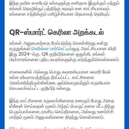
இந்த நவீன கையேடு உங்களுக்கு எளிதாக இருக்கும் மற்றும்
உங்கள் தொழில்நுட்பத்திற்கு உதவும் என காட்சியாகவும்
உங்களை சந்திக்கும் மகிழ்ச்சியான மிதமாகத் தெரியும்.
QR-ஸ்மார்ட் கெரிலா அறக்கடல்
உங்கள் அனுகூலத்தை மேம்படுத்த கொள்கிறது என்று
கருதுங்கள்.
கெரில்லா மார்கெட்டிங்
ஒரு அலட்சியமான விதி
இது 2024-க்கு. QR குறியீடுகளை ஒதுக்கி, உங்கள்
பிரச்சாரங்களை புதிய உயரங்களுக்கு எடுத்துக்கொள்ளலாம்.
சாலைகளில் அல்லது பொது சுவாரஸ்யமான சுவாரி மேல்
உள்ள விவசாயத்திற்கு நிரப்பப்பட்ட காட்சிகளை
அலங்கரித்திருக்கின்றன, ஒவ்வொருவற்றும் கருவியாக
செயலாக்கப்பட்ட குறியீடு உள்ளது.
இந்த காட்சிகளை உருவாக்கினதை உணரும் போது அதை
ஸ்கேன் செய்வதன் மூலம் அந்தப் பொருட்களை மீட்டறிந்து
பெரும்பாக்களை, ரகசிய செய்திகளை, அல்லது உணர்ச்சி
மாற்றம் மூலம் அனுபவங்களை திறந்து கொள்ளலாம்.