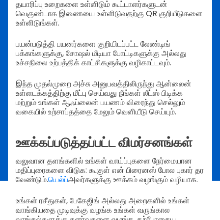
தயாரிப்பு உறைகளை உள்ளிடும் கூட்டாளர்களுடன்
வெகுண்டாக இணையை உள்ளிடுவதற்கு QR குறியீடுகளை
உள்ளிடுங்கள்.
பயன்படுத்தி பயனர்களை குறியிடப்பட்ட லேண்டிங்
பக்கங்களுக்கு, சோஷல் மீடியா போட்டிகளுக்கு அல்லது
உச்சநிலை உற்பத்திக் காட்சிகளுக்கு வழிகாட்டவும்.
இந்த முதல்முறை அச்சு அனுபவத்திலிருந்து ஆன்லைன்
உள்ளடக்கத்திற்கு மீட்பு செய்வது நீங்கள் லீட்ஸ் பிடிக்க
மற்றும் உங்கள் ஆஃப்லைன் பயணம் விரைந்து செல்லும்
வகையில் உற்சாப்தத்தை மேலும் வெளியீடு செய்யும்.
ஊக்கப்படுத்தப்பட்ட விமர்சனங்கள்
வலுவான தளங்களில் உங்கள் வாய்ப்புகளை நேர்மையான
மதிப்புரைகளை விடுக: கூகுள் என் பிரைனஸ் போல புகார் தர
வேண்டும்.
யெல்ப்
அவர்களுக்கு ஊக்கம் வழங்கும் வழியாக.
உங்கள் ரசீதுகள், பேகேஜிங் அல்லது அறைகளில் உங்கள்
வாங்கியதை முடிவுக்கு வழங்க உங்கள் வருங்கால
வாங்கல்களுக்கு தளர்வுகளை வழங்க, தற்போதைய