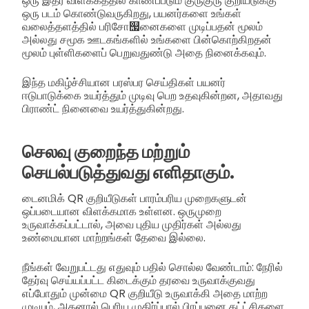
ஒரு இதர விளக்கத்தில் காணப்படும் குருகுரு குறியீடுக்கு
ஒரு படம் கொண்டுவருகிறது, பயனர்களை உங்கள்
வலைத்தளத்தில் பரிசோ஧னைகளை முடிப்பதன் மூலம்
அல்லது சமூக ஊடகங்களில் உங்களை பின்கொற்கிறதன்
மூலம் புள்ளிகளைப் பெறுவதுண்டு அதை நினைக்கவும்.
இந்த மகிழ்ச்சியான பரஸ்பர செய்திகள் பயனர்
ஈடுபாடுக்கை உயர்த்தும் முடிவு பெற உதவுகின்றன, அதாவது
பிராண்ட் நினைவை உயர்த்துகின்றது.
செலவு குறைந்த மற்றும்
செயல்படுத்துவது எளிதாகும்.
டைனமிக் QR குறியீடுகள் பாரம்பரிய முறைகளுடன்
ஒப்படையான விளக்கமாக உள்ளன. ஒருமுறை
உருவாக்கப்பட்டால், அவை புதிய முதிர்கள் அல்லது
உண்மையான மாற்றங்கள் தேவை இல்லை.
நீங்கள் வேறுபட்டது எதுவும் பதில் சொல்ல வேண்டாம்: நேரில்
தேர்வு செய்யப்பட்ட கிடைக்கும் தரவை உருவாக்குவது
எப்போதும் முன்மை QR குறியீடு உருவாக்கி அதை மாற்ற
முடியும், அதனால் பெரிய முதிர்ப்பால் பிரப்பனை கட்ட்சிகளை