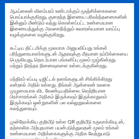
ஆஃப்லைன் விளம்பரம் உண்டாக்கும் மூஞ்சிக்கைகளை
பொய்யாக்குகிறது, குறைந்த இணைய பரிவர்த்தனைகளின்
இன்னும் மீண்டும் வந்து கொள்ளப்பட்ட உண்மையான
இணையத்துக்கு அவஸாநித்தும் சுவாரஸ்யமான வாய்ப்பு
வழக்குகளை வழங்குகிறது.
கூட்டிய திட்டமிக்கு மூலமாக அனுபவிப்பது உங்கள்
பரிந்துரையாளர்களுடன் ஆதரவுக்கு மீதமான நம்பிக்கையை
பெருகியது, தொடர்பான பங்களிப்பு மூலம் மூழ்கின்றது
மற்றும் நிரந்தர நினைவுகளை உள்ளடக்குகின்றது.
மந்திரம் எப்படி டிஜிட்டல் தளங்களுடன் சிங்கிக்கிறது
என்றால் அதில் உள்ளது. நீங்கள் ஆன்லைன் உலகை
முழுமையாக விட வேண்டியதில்லை. வெற்றியான
பிரச்சாரங்கள் அதிகம் இருக்கவும் இருக்காதுவம்
இருக்கவும் ஒன்றுகளின் பல வல்லுறுவல்களை
கலந்துரையும்.
முன்நோக்கிய குறியீடு உள்ள QR குறியீடு உருவாக்கியுடன்,
தற்காலிக அற்புதமான பயன்படுத்துவதன் மூலம் உங்கள்
உண்மையான அறிக்கைகளுக்கு அதிக வேற்றுபாடு