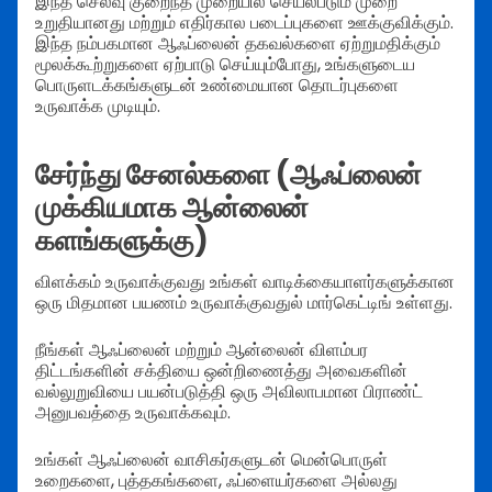
இந்த செலவு குறைந்த முறையில் செயல்படும் முறை
உறுதியானது மற்றும் எதிர்கால படைப்புகளை ஊக்குவிக்கும்.
இந்த நம்பகமான ஆஃப்லைன் தகவல்களை ஏற்றுமதிக்கும்
மூலக்கூற்றுகளை ஏற்பாடு செய்யும்போது, உங்களுடைய
பொருளடக்கங்களுடன் உண்மையான தொடர்புகளை
உருவாக்க முடியும்.
சேர்ந்து சேனல்களை (ஆஃப்லைன்
முக்கியமாக ஆன்லைன்
களங்களுக்கு)
விளக்கம் உருவாக்குவது உங்கள் வாடிக்கையாளர்களுக்கான
ஒரு மிதமான பயணம் உருவாக்குவதுல் மார்கெட்டிங் உள்ளது.
நீங்கள் ஆஃப்லைன் மற்றும் ஆன்லைன் விளம்பர
திட்டங்களின் சக்தியை ஒன்றிணைத்து அவைகளின்
வல்லுறுவியை பயன்படுத்தி ஒரு அவிலாபமான பிராண்ட்
அனுபவத்தை உருவாக்கவும்.
உங்கள் ஆஃப்லைன் வாசிகர்களுடன் மென்பொருள்
உறைகளை, புத்தகங்களை, ஃப்ளையர்களை அல்லது