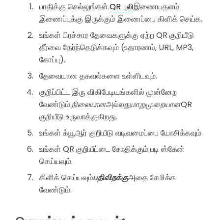
பாதிக்கு செல்லுங்கள்.
QR புலி
இணையதளம்
இணைப்புக்கு இருக்கும் இணைப்பை கிளிக் செய்க.
உங்கள் பிரச்சார தேவைகளுக்கு ஏற்ற QR குறியீடு
தீர்வை தேர்ந்தெடுக்கவும் (உதாரணம், URL, MP3,
கோப்பு).
தேவையான தகவல்களை உள்ளிடவும்.
குறிப்பிட்ட இரு விகிபேடியங்களில் முன்னேற
வேண்டும்.
நிலையான
அல்லது
மாறுமுறையான
QR
குறியீடு உருவாக்குகிறது.
உங்கள் க்யூஆர் குறியீடு வடிவமைப்பை யோசிக்கவும்.
உங்கள் QR குறியீட்டை சோதிக்கும் படி ஸ்கேன்
செய்யவும்.
கிளிக் செய்யவும்
பதிவிறக்கு
அதை சேமிக்க
வேண்டும்.