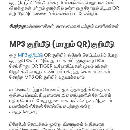
ஒரு நிகழ்ச்சியில் அடிக்கடி மின்னஞ்சல், மெதுவான மேல்
விளக்குகள் மற்றும் தூரத்தில் உள்ள ஒரு சோஷல் மீடியா QR
குறியீடு அட்டவணையில் வைக்கப்பட வேண்டும்.
சிறந்தது
உத்தரவாதிகள், தலைமைகள் மற்றும் வணிகங்கள்
MP3 குறியீடு (மாறும் QR)குறியீடு
ஒரு
MP3 குறியீடு
QR குறியீடு ஸ்கேன் செய்யப்படும் போது
ஒரு ஒலி கோப்பு அல்லது பாட்காஸ்ட் ஒருமுறை பிளே
செய்கிறது. QR TIGER உபயோகிப்பதன் மூலம் உங்கள்
மியூசிக் அல்லது சவுண்ட்ராக் பகிர்ந்து கொள்ள உங்கள்
சொந்த MP3 QR குறியீடு உருவாக்கலாம்.
வானொலி மற்றும் மொபைல் தரவுத்தளத்தில் சோதனை
ஒலியை மீறவும். நியூனமான இணைப்புகளில் கோப்புகள்
பதிவு செய்யும் போது பூரணமாக படிக்கின்றன, அதனால்
பயனர்கள் ஸ்கேன் தோல்வியடைந்தது என்று
கருதுகின்றனர்.
பிளேபேக் தொடக்கம் மூன்று வினாடிகள் அதிகமாக
எடுக்கிறதானால், கோப்பு அளவு மற்றும் ஹோஸ்டிங் பதில்