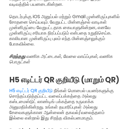
வடிவத்தில் பயனடைகின்றன.
தொடர்புக்கு iOS அனுப்பல் மற்றும் Gmail முன்னிருப்புகளில்
சோதனை செய்யவும். வேறுபட்ட மின்னஞ்சல் வாடிகள்
முன்னிருப்பை வேறுபட்டதாக கையாளுகின்றன, எனவே
முன்னிருப்பு சரியாக நிரப்பப்படும் என்பதை உறுதிசெய்க.
காலியான முன்னிருப்பு புலம் எந்த மின்னஞ்சலுக்கும்
போகவில்லை.
சிறந்தது
வணிக அட்டைகள், வேலை வாய்ப்புகள், வணிக
பொருட்கள்
H5 எடிட்டர் QR குறியீடு (மாறும் QR)
H5 எடிட்டர் QR குறியீடு
நீங்கள் மொபைல் பயனர்களுக்கு
சொந்தப்படுத்தப்பட்ட வலைப்பக்கத்தை அல்லது
கஸ்டமைஸ்டுட் லாண்டிங் பக்கத்தை உருவாக்க
அனுமதிக்கின்றது. உங்கள் தயாரிப்புகள் அல்லது
சேவைகளுக்கான ஆன்லைன் தகவல்/வலைத்தளம்
இல்லை என்றால் இது சிறந்த விகல்பனமாகும்.