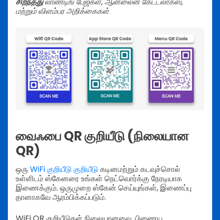
சிறந்தது
லாண்டிங் பேஜ்கள், ஆன்லைன் கேட்டலாக்ஸ்,
மற்றும் விளம்பர அறிக்கைகள்
வைஃபை QR குறியீடு (நிலையான
QR)
ஒரு
WiFi குறியீடு குறியீடு
கடினமற்றும் கடவுச்சொல்
உள்ளிடம் ஸ்கேனரை உங்கள் நெட்வொர்க்கு நேரடியாக
இணைக்கும். ஒருமுறை ஸ்கேன் செய்யுங்கள், இணைப்பு
தானாகவே ஆரம்பிக்கப்படும்.
WiFi QR குறியீடுகள் நிலையானவை. பிணைய