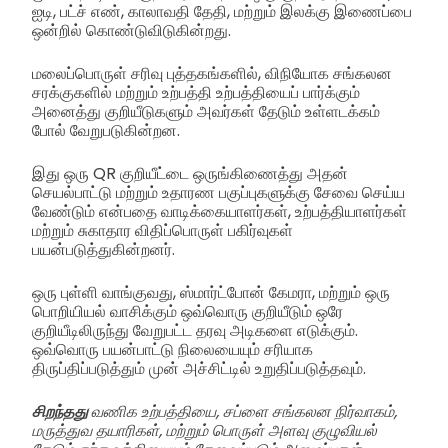
ஐடி, பட்ச் எண், காலாவதி தேதி, மற்றும் இலக்கு இணைப்பை
ஒன்றில் கொண்டுவிடுகின்றது.
மலைப்பொருள் சரிவு புத்தகங்களில், விநியோக சங்கலன
சரக்குகளில் மற்றும் உற்பத்தி உற்பத்தியைப் பார்க்கும்
அனைத்து குறியீடுகளும் அவர்கள் தேடும் உள்ளடக்கம்
போல் வேறுபடுகின்றன.
இது ஒரு QR குறியீட்டை ஒருங்கிணைத்து அதன்
செயல்பாட்டு மற்றும் உதாரண பகுப்புகளுக்கு சேவை செய்ய
வேண்டும் என்பதை வாடிக்கையாளர்கள், உற்பத்தியாளர்கள்
மற்றும் சுகாதார விதிப்பொருள் பகிர்வுகள்
பயன்படுத்துகின்றனர்.
ஒரு புள்ளி வாங்குவது, ஸ்மார்ட்போன் கேமரா, மற்றும் ஒரு
பொறியியல் வாசிக்கும் ஒவ்வொரு குறியீடும் ஒரே
குறியீடிலிருந்து வேறுபட்ட தரவு அடிகளை எடுக்கும்.
ஒவ்வொரு பயன்பாட்டு நிலையையும் சரியாக
திருப்திப்படுத்தும் முன் அச்சிட்டில் உறுதிப்படுத்தவும்.
சிறந்தது
வணிக உற்பத்தியை, சப்ளை சங்கலன நிர்வாகம்,
மருத்துவ தயாரிகள், மற்றும் பொருள் அளவு குழுவியல்