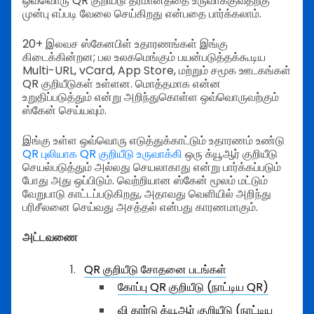
ஒவ்வொரு QR குறியீடு தீர்மானத்தை உருவாக்குவதற்கு
முன்பு எப்படி வேலை செய்கிறது என்பதை பார்க்கலாம்.
20+ இலவச ஸ்கேனபிள் உதாரணங்கள் இங்கு
கிடைக்கின்றன; பல உலகமெங்கும் பயன்படுத்தக்கூடிய
Multi-URL, vCard, App Store, மற்றும் சமூக ஊடகங்கள்
QR குறியீடுகள் உள்ளன. மொத்தமாக என்ன
உறுதிப்படுத்தும் என்று அறிந்துகொள்ள ஒவ்வொருவற்கும்
ஸ்கேன் செய்யவும்.
இங்கு உள்ள ஒவ்வொரு எடுத்துக்காட்டும் உதாரணம் உண்டு
QR புலியாக QR குறியீடு உருவாக்கி
ஒரு க்யூஆர் குறியீடு
செயல்படுத்தும் அல்லது செயலாகாது என்று பார்க்கப்படும்
போது அது ஒப்பிடும். வெற்றியான ஸ்கேன் மூலம் மட்டும்
வேறுபாடு காட்டப்படுகிறது, அதாவது வெளியில் அறிந்து
பரிசீலனை செய்வது அசத்தல் என்பது காரணமாகும்.
அட்டவணை
QR குறியீடு சோதனை படங்கள்
கோப்பு QR குறியீடு (நாட்டிய QR)
வி கார்டு க்யூஆர் குறியீடு (நாட்டிய