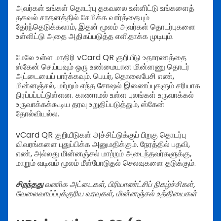
அவர்கள் உங்கள் தொடர்பு தகவலை உள்ளிட்டு உங்களைத்
தகவல் சாதனத்தில் சேமிக்க வார்த்தையும்
தேர்ந்தெடுக்கலாம், இதன் மூலம் அவர்கள் தொடர்புகளை
உள்ளிட்டு அதை அதிகப்படுத்த எளிதாக்க முடியும்.
மேலே உள்ள மாதிரி vCard QR குறியீடு உதாரணத்தை
ஸ்கேன் செய்யவும் ஒரு உண்மையான மின்னணு தொடர்
அட்டையைப் பார்க்கவும். பெயர், தொலைபேசி எண்,
மின்னஞ்சல், மற்றும் எந்த சோஷல் இணைப்புகளும் சரியாக
நிரப்பப்பட்டுள்ளன. காணாமல் உள்ள புலங்கள் உருவாக்கல்
உருவாக்கக்கூடிய தரவு உறுதிப்படுத்தும், ஸ்கேன்
தோல்வியல்ல.
vCard QR குறியீடுகள் அச்சிட்டுக்குப் பிறகு தொடர்பு
விவரங்களை புதுப்பிக்க அனுமதிக்கும். நேரத்தில் பதவி,
எண், அல்லது மின்னஞ்சல் மாற்றம் அடைந்தவர்களுக்கு,
மாறும் வடிவம் மூலம் மீள்போடுதல் செலவுகளை தடுக்கும்.
சிறந்தது
வணிக அட்டைகள், பிரியாண்ட்சிப் நிகழ்ச்சிகள்,
வேலைவாய்ப்புக்குரிய வரவுகள், மின்னஞ்சல் உத்தியைகள்