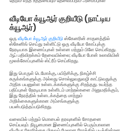
தேடும் எந்த உத்தியையும் தேவைப்படும் அமைப்புகள்
வீடியோ க்யூஆர் குறியீடு (நாட்டிய
க்யூஆர்)
ஒரு
வீடியோ க்யூஆர் குறியீடு
ஸ்கேனரின் சாதனத்தில்
ஸ்கேனிங் செய்து உள்ளிட்டு ஒரு வீடியோ கோப்புக்கு
நேரடியாக இணைப்புகள் உள்ளன மற்றும் பிளே செய்கிறது.
ஆப் பதிவிறக்கம் தேவையில்லை; வீடியோ போன் உலாவியின்
மூலக்கோப்புகளில் ஸ்ட்ரீம் செய்கிறது.
இது பொருள் டெமோக்கு, பயிற்சிக்கு, நிகழ்ச்சி
சுருக்கங்களுக்கு அல்லது சொல்லுவதுவழி காட்டுவதுக்கு
அதிக பயனுள்ள உள்ளடக்கங்களுக்கு சிறந்தது. உயர்ந்த
பதிப்புகள் நேரடியாக உள்ளிடம் மாற்றல்களை அனுமதிக்கும்,
இது நேரத்தில் உள்ளடக்கத்தை மாற்றும்
அறிக்கைகளுக்கான அம்சங்களுக்கு
பயன்படுத்தப்படுகிறது.
வலையில் மற்றும் மொபைல் தரவுகளில் சோதனை
செய்யவும். நியூனமான இணைப்புகளில் பெரும்பாலான
வீடியோ கோரிக்கை மிகவும் மேலான நேரத்தில் படிக்கின்றன