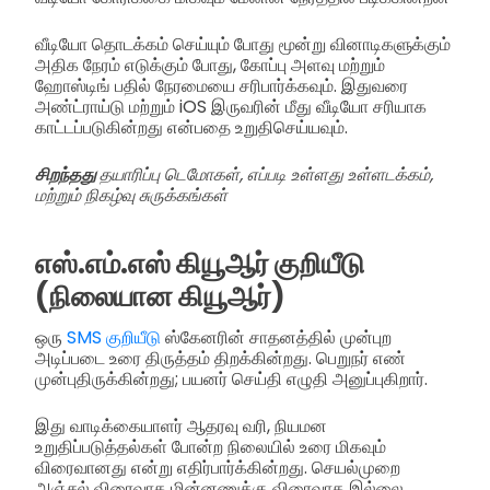
வீடியோ தொடக்கம் செய்யும் போது மூன்று வினாடிகளுக்கும்
அதிக நேரம் எடுக்கும் போது, கோப்பு அளவு மற்றும்
ஹோஸ்டிங் பதில் நேரமையை சரிபார்க்கவும். இதுவரை
அண்ட்ராய்டு மற்றும் iOS இருவரின் மீது வீடியோ சரியாக
காட்டப்படுகின்றது என்பதை உறுதிசெய்யவும்.
சிறந்தது
தயாரிப்பு டெமோகள், எப்படி உள்ளது உள்ளடக்கம்,
மற்றும் நிகழ்வு சுருக்கங்கள்
எஸ்.எம்.எஸ் கியூஆர் குறியீடு
(நிலையான கியூஆர்)
ஒரு
SMS குறியீடு
ஸ்கேனரின் சாதனத்தில் முன்புற
அடிப்படை உரை திருத்தம் திறக்கின்றது. பெறுநர் எண்
முன்புதிருக்கின்றது; பயனர் செய்தி எழுதி அனுப்புகிறார்.
இது வாடிக்கையாளர் ஆதரவு வரி, நியமன
உறுதிப்படுத்தல்கள் போன்ற நிலையில் உரை மிகவும்
விரைவானது என்று எதிர்பார்க்கின்றது. செயல்முறை
அஞ்சல் விரைவாக மின்னணுக்கு விரைவாக இல்லை