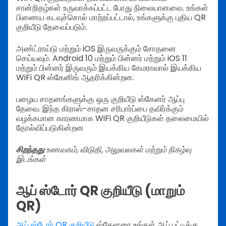
சான்றிதழ்கள் உருவாக்கப்பட்ட போது நிலையானவை. உங்கள்
பிணைய கடவுச்சொல் மாற்றப்பட்டால், உங்களுக்கு புதிய QR
குறியீடு தேவைப்படும்.
அண்ட்ராய்டு மற்றும் iOS இருவருக்கும் சோதனை
செய்யவும். Android 10 மற்றும் பின்னர் மற்றும் iOS 11
மற்றும் பின்னர் இருவரும் இயக்கிய கேமராவால் இயக்கிய
WiFi QR ஸ்கேனிங் ஆதரிக்கின்றன.
பழைய சாதனங்களுக்கு ஒரு குறியீடு ஸ்கேனர் ஆப்பு
தேவை. இந்த கிராஸ்-சாதன சரிபார்ப்பை தவிர்க்கும்
வழக்கமான காரணமாக WiFi QR குறியீடுகள் தலைமையில்
தோல்விப்படுகின்றன
சிறந்தது
உணவகம், விடுதி, அலுவலகள் மற்றும் நிகழ்வு
இடங்கள்
ஆப் ஸ்டோர் QR குறியீடு (மாறும்
QR)
ஆப் ஸ்டோர் QR குறியீடு
ஸ்கேனரை உங்கள் ஆப் பட்டிக்கு