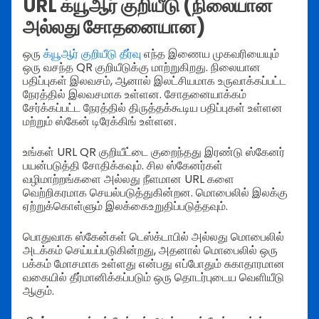
URL க்யூஆர் குறியீடு (நிலையான
அல்லது சோதனையான)
ஒரு
க்யூஆர் குறியீடு தீர்வு
எந்த இணைய முகவரியையும்
ஒரு வசந்த QR குறியீடுக்கு மாற்றுகிறது. நிலையான
பதிப்புகள் இலவசம், ஆனால் இலட்சியமாக உருவாக்கப்பட்ட
நேரத்தில் இலவசமாக உள்ளன. சோதனையாக்கம்
சேர்க்கப்பட்ட நேரத்தில் திருத்தக்கூடிய பதிப்புகள் உள்ளன
மற்றும் ஸ்கேன் டிரேக்கிங் உள்ளன.
உங்கள் URL QR குறியீட்டை குறைந்தது இரண்டு ஸ்கேனர்
பயன்படுத்தி சோதிக்கவும். சில ஸ்கேனர்கள்
வழிமாற்றங்களை அல்லது நீளமான URL களை
வெற்றிகரமாக செயல்படுத்துகின்றன. மொபைலில் இலக்கு
ஏற்றுக்கொள்ளும் இலக்கைஉறுதிப்படுத்தவும்.
பொதுவாக ஸ்கேன்கள் டெஸ்க்டாபில் அல்லது மொபைலில்
அடக்கம் செய்யப்படுகின்றது, அதனால் மொபைலில் ஒரு
பக்கம் மோசமாக உள்ளது என்பது எப்போதும் சுகாதாரமான
வகையில் தீர்மானிக்கப்படும் ஒரு தொடர்புடைய வெளியீடு
ஆகும்.