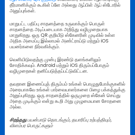
தீர்மானிக்கும் கூகிள் ப்ளே அல்லது ஆப்பிள் ஆப் ஸ்டோரில்
அனுப்புங்கள்.
மாறுபட்ட பதிப்பு சாதனத்தை உருவாக்கும் பொருள்
சாதனத்தை அடிப்படையாக அறிந்து வழிமுறையாக
மாறுகிறது. ஒரு QR குறியீடு ஸ்கேனரின் முடிவில் உள்ள
அதிக அமைப்பு இல்லாமல் அண்ட்ராய்டு மற்றும் iOS
பயனர்களை நிர்வகிக்கும்.
வெளியிடுவதற்கு முன்பு இரண்டு தளங்களிலும்
சோதிக்கவும். Android மற்றும் iOS திரும்பப்போகும்
வழிமுறைகள் தனிப்படுத்தப்பட்டுவிட்டன.
தவறான இணைப்புத் திரும்பம் உங்கள் பொழுதுபோக்குகளில்
அரையாகவே உங்கள் பார்வையாளர்களை பிழை பக்கத்துக்கு
அனுப்புகிறது. ஒரு சாதனத்தில் ஒருமுறை ஸ்கேன் செய்து
அதை முடிக்கும் என்று கூறி அது முழுமையான சோதனை
அல்ல.
சிறந்தது
பயன்பாடு தொடங்கும், தயாரிப்பு உற்பத்தியும்,
விளம்பர பொருட்களும்