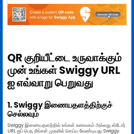
QR குறியீட்டை உருவாக்கும்
முன் உங்கள் Swiggy URL
ஐ எவ்வாறு பெறுவது
1. Swiggy இணையதளத்திற்குச்
செல்லவும்
Swiggy இணையதளத்தில் உங்கள் உணவகம் அல்லது ஸ்டோர்
URL ஐப் பெற, நீங்கள் முதலில் செய்ய வேண்டியது Swiggy