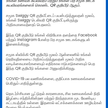
உங்கள் உணவக சுயவிவரம் மற்றும் உங்கள் பிற சமூக ஊடக
சுயவிவரங்களைக் கொண்ட QR குறியீடு ஆகும்.
சமூக Swiggy QR குறியீட்டைப் பயன்படுத்துவதன் மூலம்,
உங்கள் Swiggy டெலிவரி QR குறியீட்டிலிருந்து
அதிகமானவற்றைப் பெறலாம்.
இந்த QR குறியீடு உங்கள் விநியோக தளத்தை Facebook
மற்றும் Instagram போன்ற பிற சமூக ஊடகங்களுடன்
இணைக்கிறது.
சமூக ஸ்விக்கி QR குறியீடு மூலம் ஆன்லைனில் உங்கள்
தெரிவுநிலையை அதிகப்படுத்துவதன் மூலம் அதிக
வாடிக்கையாளர்களையும் எதிர்கால ஈடுபாடுகளையும் பெற
இந்த QR குறியீடு உங்களை அனுமதிக்கிறது.
COVID-19 பல வணிகங்களை, குறிப்பாக உணவகங்களை
பெரிதும் பாதித்துள்ளது.
தொடர்ச்சியான பூட்டுதல் காரணமாக, சில உணவகங்கள் நிதி
இழப்பை சந்திக்கின்றன மற்றும் நிரந்தரமாக மூட வேண்டிய
கட்டாயத்தில் உள்ளன. இதனால் லட்சக்கணக்கான ஊழியர்கள்
வேலை இழந்துள்ளனர்.