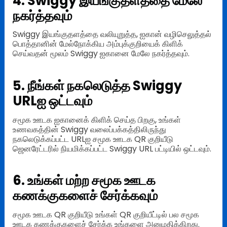
4. Swiggy இயங்குதளத்தை மேலே
நகர்த்தவும்
Swiggy இயங்குதளத்தை வலியுறுத்த, ஐகான் வழிசெலுத்தல்
பொத்தானின் மேல்நோக்கிய அம்புக்குறியைக் கிளிக்
செய்வதன் மூலம் Swiggy ஐகானை மேலே நகர்த்தவும்.
5. நீங்கள் நகலெடுத்த Swiggy
URLஐ ஒட்டவும்
சமூக ஊடக ஐகானைக் கிளிக் செய்த பிறகு, உங்கள்
உணவகத்தின் Swiggy வலைப்பக்கத்திலிருந்து
நகலெடுக்கப்பட்ட URLஐ சமூக ஊடக QR குறியீடு
ஜெனரேட்டரில் நியமிக்கப்பட்ட Swiggy URL பட்டியில் ஒட்டவும்.
6. உங்கள் மற்ற சமூக ஊடக
கணக்குகளைச் சேர்க்கவும்
சமூக ஊடக QR குறியீடு உங்கள் QR குறியீட்டில் பல சமூக
ஊடக கணக்குகளைச் சேர்க்க உங்களை அனுமதிக்கிறது.