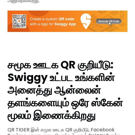
அனுமதிக்கிறது.
சமூக ஊடக QR குறியீடு:
Swiggy உட்பட உங்களின்
அனைத்து ஆன்லைன்
தளங்களையும் ஒரே ஸ்கேன்
மூலம் இணைக்கிறது
QR TIGER இன் சமூக ஊடக QR குறியீடு, Facebook