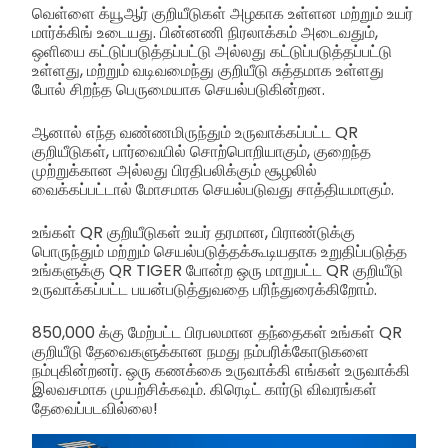
வெள்ளை க்யூஆர் குறியீடுகள் அழகாக உள்ளன மற்றும் உயர்
மார்க்கிங் உடையது. பின்னணி நிரலாக்கம் அடைவதும்,
ஒளியை கட்டுப்படுத்தப்பட்டு அல்லது கட்டுப்படுத்தப்பட்டு
உள்ளது, மற்றும் வடிவமைந்து குறியீடு சுத்தமாக உள்ளது
போல் சிறந்த பெருமையாக செயல்படுகின்றன.
ஆனால் எந்த வண்ணமிருந்தும் உருவாக்கப்பட்ட QR
குறியீடுகள், பார்வையில் சொற்பொறியாகும், குறைந்த
முற்றுக்கான அல்லது பிரதிபலிக்கும் சூழலில்
வைக்கப்பட்டால் மோசமாக செயல்படுவது சாத்தியமாகும்.
உங்கள் QR குறியீடுகள் உயர் தரமான, பிராண்டுக்கு
பொருந்தும் மற்றும் செயல்படுத்தக்கூடியதாக உறுதிப்படுத்த
உங்களுக்கு QR TIGER போன்ற ஒரு மாறுபட்ட QR குறியீடு
உருவாக்கப்பட்ட பயன்படுத்துவதை பரிந்துரைக்கிறோம்.
850,000 க்கு மேற்பட்ட பிரபலமான தந்தைகள் உங்கள் QR
குறியீடு தேவைகளுக்கான நமது நம்பரிக்கோடுகளை
நம்புகின்றனர். ஒரு கணக்கை உருவாக்கி எங்கள் உருவாக்கி
இலவசமாக முயற்சிக்கவும். கிரெடிட் கார்டு விவரங்கள்
தேவைப்படவில்லை!