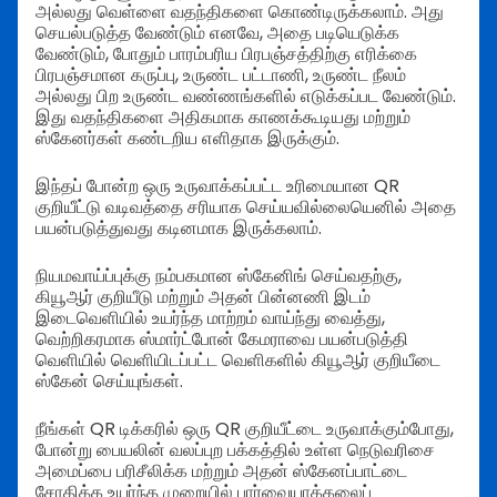
அல்லது வெள்ளை வதந்திகளை கொண்டிருக்கலாம். அது
செயல்படுத்த வேண்டும் எனவே, அதை படியெடுக்க
வேண்டும், போதும் பாரம்பரிய பிரபஞ்சத்திற்கு எரிக்கை
பிரபஞ்சமான கருப்பு, உருண்ட பட்டாணி, உருண்ட நீலம்
அல்லது பிற உருண்ட வண்ணங்களில் எடுக்கப்பட வேண்டும்.
இது வதந்திகளை அதிகமாக காணக்கூடியது மற்றும்
ஸ்கேனர்கள் கண்டறிய எளிதாக இருக்கும்.
இந்தப் போன்ற ஒரு உருவாக்கப்பட்ட உரிமையான QR
குறியீட்டு வடிவத்தை சரியாக செய்யவில்லையெனில் அதை
பயன்படுத்துவது கடினமாக இருக்கலாம்.
நியமவாய்ப்புக்கு நம்பகமான ஸ்கேனிங் செய்வதற்கு,
கியூஆர் குறியீடு மற்றும் அதன் பின்னணி இடம்
இடைவெளியில் உயர்ந்த மாற்றம் வாய்ந்து வைத்து,
வெற்றிகரமாக ஸ்மார்ட்போன் கேமராவை பயன்படுத்தி
வெளியில் வெளியிடப்பட்ட வெளிகளில் கியூஆர் குறியீடை
ஸ்கேன் செய்யுங்கள்.
நீங்கள் QR டிக்கரில் ஒரு QR குறியீட்டை உருவாக்கும்போது,
போன்று பையலின் வலப்புற பக்கத்தில் உள்ள நெடுவரிசை
அமைப்பை பரிசீலிக்க மற்றும் அதன் ஸ்கேனப்பாட்டை
சோதிக்க உயர்ந்த முறையில் பார்வையாக்கலைப்