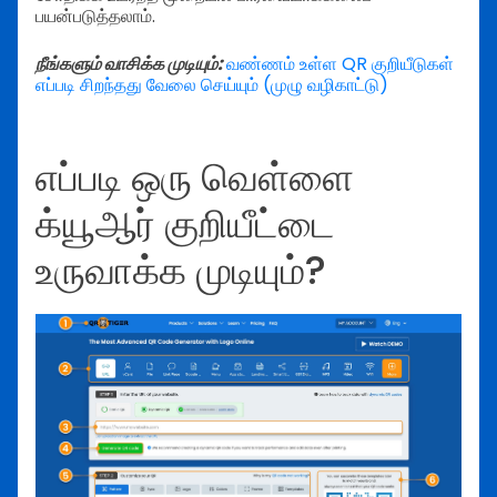
பயன்படுத்தலாம்.
நீங்களும் வாசிக்க முடியும்:
வண்ணம் உள்ள QR குறியீடுகள்
எப்படி சிறந்தது வேலை செய்யும் (முழு வழிகாட்டு)
எப்படி ஒரு வெள்ளை
க்யூஆர் குறியீட்டை
உருவாக்க முடியும்?