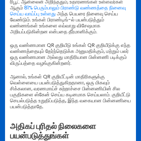
ரிபூட் ஆன்லைன் அறிந்ததும், உதாரணங்கள் உள்ளவர்கள்
ஆகும்
81% பெரும்பாலும் பிராண்டு வண்ணத்தை நினைவு
செய்ய வாய்ப்பு உள்ளது
அந்த பெயரை நினைவு செய்ய
வேண்டும். உங்கள் பிராண்டிங்-ல் பயன்படுத்தும்
வண்ணங்கள் உங்களை எவ்வாறு விசேஷமாக
அறியப்படுகின்றன என்பதை தீர்மானிக்கும்.
ஒரு வண்ணமான QR குறியீடு உங்கள் QR குறியீடுக்கு எந்த
வண்ணத்தையும் தேர்ந்தெடுக்க அனுமதிக்கும், மற்றும் பலர்
ஒரு வண்ணமான அல்லது மாதிரியான பின்னணி படிக்கும்
விருப்பத்தை வழங்குகின்றனர்.
ஆனால், உங்கள் QR குறியீட்டின் மாதிரிகளுக்கு
வெள்ளையை பயன்படுத்துகிறதானா, ஒரு மிகவும்
சிக்கலான, வரணமாய்ச் சுற்றாச்சை பின்னணியின் சில
பகுதிகளை ஸ்கேன் செய்ய கடினமாக செய்யலாம். குறியீட்டு
செயல்படுத்த உறுதிப்படுத்த, இந்த வகையான பின்னணியை
பயன்படுத்தாதே.
அதிகப் புரிதல் நிலைகளை
பயன்படுத்துங்கள்