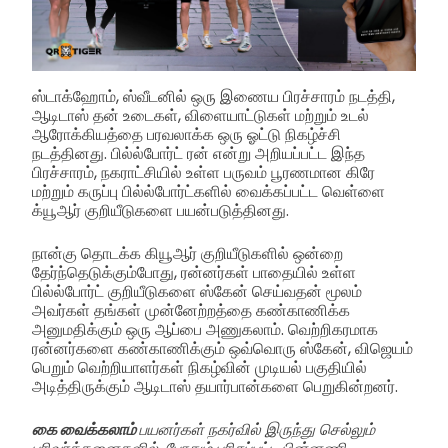
ஸ்டாக்ஹோம், ஸ்வீடனில் ஒரு இணைய பிரச்சாரம் நடத்தி,
ஆடிடாஸ் தன் உடைகள், விளையாட்டுகள் மற்றும் உடல்
ஆரோக்கியத்தை பரவலாக்க ஒரு ஓட்டு நிகழ்ச்சி
நடத்தினது. பில்ல்போர்ட் ரன் என்று அறியப்பட்ட இந்த
பிரச்சாரம், நகராட்சியில் உள்ள பருவம் பூரணமான கிரே
மற்றும் கருப்பு பில்ல்போர்ட்களில் வைக்கப்பட்ட வெள்ளை
க்யூஆர் குறியீடுகளை பயன்படுத்தினது.
நான்கு தொடக்க கியூஆர் குறியீடுகளில் ஒன்றை
தேர்ந்தெடுக்கும்போது, ரன்னர்கள் பாதையில் உள்ள
பில்ல்போர்ட் குறியீடுகளை ஸ்கேன் செய்வதன் மூலம்
அவர்கள் தங்கள் முன்னேற்றத்தை கண்காணிக்க
அனுமதிக்கும் ஒரு ஆப்பை அணுகலாம். வெற்றிகரமாக
ரன்னர்களை கண்காணிக்கும் ஒவ்வொரு ஸ்கேன், விஜெயம்
பெறும் வெற்றியாளர்கள் நிகழ்வின் முடியல் பகுதியில்
அடித்திருக்கும் ஆடிடாஸ் தயார்பான்களை பெறுகின்றனர்.
கை வைக்கலாம்
பயனர்கள் நகர்வில் இருந்து செல்லும்