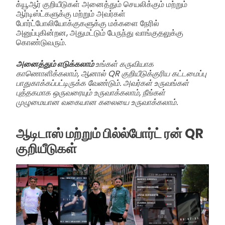
க்யூஆர் குறியீடுகள் அனைத்தும் செயலிக்கும் மற்றும்
ஆர்டிஸ்ட்களுக்கு மற்றும் அவர்கள்
போர்ட்போலியோக்குகளுக்கு மக்களை நேரில்
அனுப்புகின்றன, அதுமட்டும் பேருந்து வாங்குதலுக்கு
கொண்டுவரும்.
அனைத்தும் எடுக்கலாம்
உங்கள் கருவியாக
காணொளிக்கலாம், ஆனால் QR குறியீடுக்குரிய கட்டமைப்பு
பாதுகாக்கப்பட்டிருக்க வேண்டும். அவர்கள் உருவங்கள்
புத்தகமாக ஒருவரையும் உருவாக்கலாம், நீங்கள்
முழுமையான வகையான கலையை உருவாக்கலாம்.
ஆடிடாஸ் மற்றும் பில்ல்போர்ட் ரன் QR
குறியீடுகள்