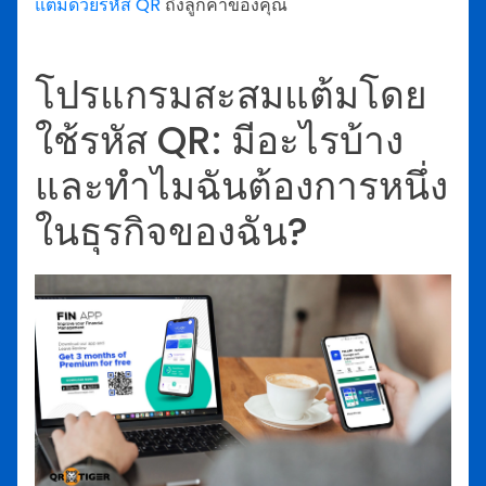
แต้มด้วยรหัส QR
ถึงลูกค้าของคุณ
โปรแกรมสะสมแต้มโดย
ใช้รหัส QR: มีอะไรบ้าง
และทำไมฉันต้องการหนึ่ง
ในธุรกิจของฉัน?