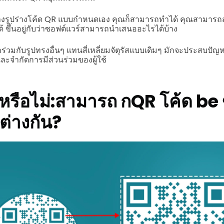
้างรูปร่างโค้ด QR แบบกำหนดเอง คุณก็สามารถทำได้ คุณสามารถส
้ ขึ้นอยู่กับว่าซอฟต์แวร์สามารถนำเสนออะไรได้บ้าง
าร่วมกับรูปทรงอื่นๆ แทนสี่เหลี่ยมจัตุรัสแบบเดิมๆ มักจะประสบปั
ละจำกัดการมีส่วนร่วมของผู้ใช้
รือไม่:
สามารถ
ก
QR โค้ด be
กต่างกัน
?