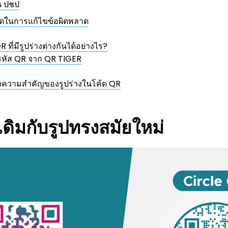
น ปชป
ัดในการแก้ไขข้อผิดพลาด
 ที่มีรูปร่างต่างกันได้อย่างไร?
งรหัส QR จาก QR TIGER
จความสำคัญของรูปร่างในโค้ด QR
งเดิมกับรูปทรงสมัยใหม่