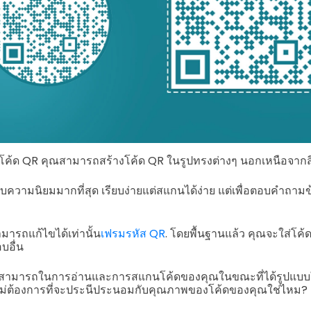
่างโค้ด QR คุณสามารถสร้างโค้ด QR ในรูปทรงต่างๆ นอกเหนือจากสี่เห
ับความนิยมมากที่สุด เรียบง่ายแต่สแกนได้ง่าย แต่เพื่อตอบคำถามข
ารถแก้ไขได้เท่านั้น
เฟรมรหัส QR
. โดยพื้นฐานแล้ว คุณจะใส่โค้ด Q
บอื่น
มสามารถในการอ่านและการสแกนโค้ดของคุณในขณะที่ได้รูปแบบให
คงไม่ต้องการที่จะประนีประนอมกับคุณภาพของโค้ดของคุณใช่ไหม?