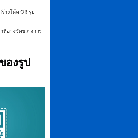
ร้างโค้ด QR รูป
ญหาที่อาจขัดขวางการ
ของ
รูป