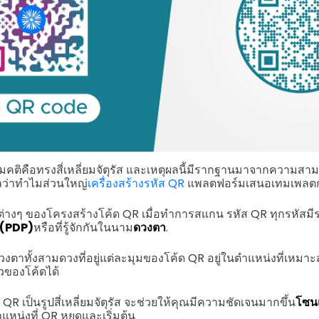
ดมคติคือทรงสี่เหลี่ยมจัตุรัส และเหตุผลนี้มีรากฐานมาจากความ
ลว่าทำไมส่วนใหญ่
เครื่องสร้างรหัส QR
แพลตฟอร์มเสนอเทมเพลตกร
่างๆ ของโครงสร้างโค้ด QR เมื่อทำการสแกน รหัส QR ทุกรหัสมี
 (PDP)
หรือที่รู้จักกันในนาม
ดวงตา
.
 ดวงตาทั้งสามดวงที่อยู่แต่ละมุมของโค้ด QR อยู่ในตำแหน่งที่เหมาะส
ของโค้ดได้
 QR เป็นรูปสี่เหลี่ยมจัตุรัส จะช่วยให้คุณมีความชัดเจนมากขึ้น
โซนเ
แหน่งที่ QR หยุดและเริ่มต้น