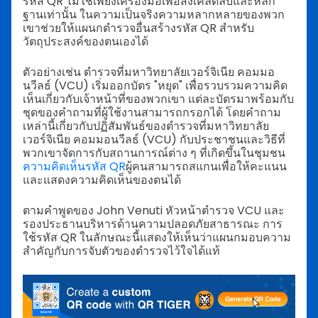
รหัส QR ไม่ใช่เพียงเครื่องมือเพื่อส่งเคล็ดลับและหลัก
ฐานเท่านั้น ในความเป็นจริงความหลากหลายของพวก
เขาช่วยให้แผนกตำรวจอื่นสร้างรหัส QR สำหรับ
วัตถุประสงค์ของตนเองได้
ตัวอย่างเช่น ตำรวจที่มหาวิทยาลัยเวอร์จิเนีย คอมมอ
นวีลธ์ (VCU) เริ่มออกบัตร "หยุด" เพื่อรวบรวมความคิด
เห็นเกี่ยวกับเจ้าหน้าที่ของพวกเขา แต่ละบัตรมาพร้อมกับ
ชุดของคำถามที่ผู้ใช้งานสามารถกรอกได้ โดยคำถาม
เหล่านี้เกี่ยวกับปฏิสัมพันธ์ของตำรวจที่มหาวิทยาลัย
เวอร์จิเนีย คอมมอนวีลธ์ (VCU) กับประชาชนและวิธีที่
พวกเขาจัดการกับสถานการณ์ต่าง ๆ ที่เกิดขึ้นในชุมชน
ความคิดเห็นรหัส QR
ผู้คนสามารถสแกนเพื่อให้คะแนน
และแสดงความคิดเห็นของตนได้
ตามคำพูดของ John Venuti หัวหน้าตำรวจ VCU และ
รองประธานบริหารด้านความปลอดภัยสาธารณะ การ
ใช้รหัส QR ในลักษณะนี้แสดงให้เห็นว่าแผนกมอบความ
สำคัญกับการจับตัวของตำรวจไว้ใจได้แท้