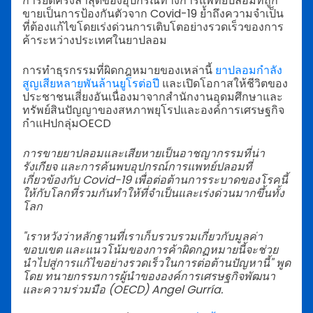
การยึดครั้งล่าสุดของอุปกรณ์ทางการแพทย์ปลอมที่ถูก
ขายเป็นการป้องกันตัวจาก Covid-19 ย้ำถึงความจำเป็น
ที่ต้องแก้ไขโดยเร่งด่วนการเติบโตอย่างรวดเร็วของการ
ค้าระหว่างประเทศในยาปลอม
การทำธุรกรรมที่ผิดกฎหมายของเหล่านี้
ยาปลอมกำลัง
สูญเสียหลายพันล้านยูโรต่อปี
และเปิดโอกาสให้ชีวิตของ
ประชาชนเสี่ยงอันเนื่องมาจากสำนักงานอุดมศึกษาและ
ทรัพย์สินปัญญาของสหภาพยุโรปและองค์การเศรษฐกิจ
กำแHปกลุ่มOECD
การขายยาปลอมและเสียหายเป็นอาชญากรรมที่น่า
รังเกียจ และการค้นพบอุปกรณ์การแพทย์ปลอมที่
เกี่ยวข้องกับ Covid-19 เพื่อต่อต้านการระบาดของโรคนี้
ให้กับโลกที่รวมกันทำให้ที่จำเป็นและเร่งด่วนมากขึ้นทั้ง
โลก
"เราหวังว่าหลักฐานที่เราเก็บรวบรวมเกี่ยวกับมูลค่า
ขอบเขต และแนวโน้มของการค้าผิดกฏหมายนี้จะช่วย
นำไปสู่การแก้ไขอย่างรวดเร็วในการต่อต้านปัญหานี้" พูด
โดย ทนายกรรมการผู้นำขององค์การเศรษฐกิจพัฒนา
และความร่วมมือ (OECD) Angel Gurría.