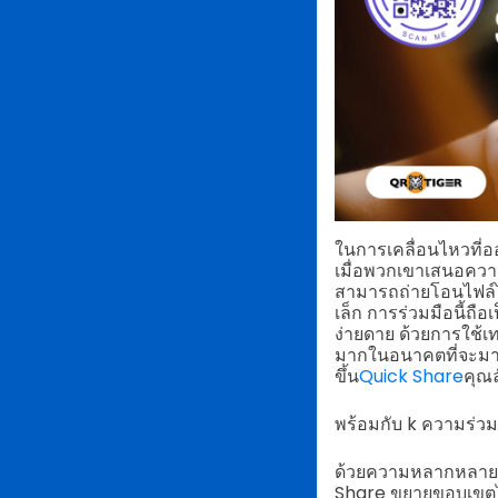
ในการเคลื่อนไหวที่ออ
เมื่อพวกเขาเสนอความ
สามารถถ่ายโอนไฟล์ไร
เล็ก การร่วมมือนี้ถื
ง่ายดาย ด้วยการใช้เ
มากในอนาคตที่จะมา แ
ขึ้น
Quick Share
คุณ
พร้อมกับ k ความร่วม
ด้วยความหลากหลายแล
Share ขยายขอบเขตได้