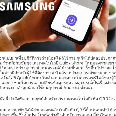
กแบบมาเพื่อปฏิวัติการถ่ายโอนไฟล์ไร้สาย กูเกิลได้ปล่อยประกาศที
ร่วมมือกับซัมซุงและเทคโนโลยี Quick Share ใหม่ของพวกเขา ซึ่ง
้สายระหว่างอุปกรณ์แอนดรอยด์ได้ง่ายขึ้นและเร็วขึ้น ไม่ว่าจะเ
อเป็นข่าวดีสำหรับผู้ใช้ที่ต้องการส่งไฟล์ระหว่างอุปกรณ์ของพวกเข
ทคโนโลยี Quick Share ใหม่ ความสามารถในการแชร์ไฟล์ของผู้ใช้จ
ละจะช่วยให้การแลกเปลี่ยนข้อมูลระหว่างอุปกรณ์เป็นเรื่องง่าย
ลักษณะกำลังถูกนำมาใช้บนอุปกรณ์ Android ทั้งหมด
มือนี้ กำลังพัฒนากลยุทธ์สำหรับการรวมเทคโนโลยีรหัส QR ไว้ด้
ะความเข้าถึงได้ง่ายของเทคโนโลยีรหัส QR นี้ก็แน่นอนทำให้กา
มากขึ้น ซึ่งเป็นประโยชน์อย่างยิ่งสำหรับการแลกเปลี่ยนในสภาพแ