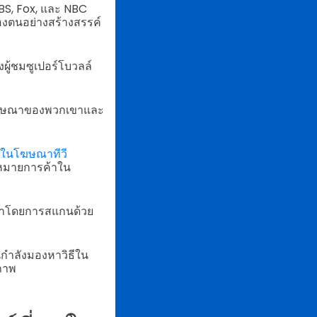
S, Fox, และ NBC
องตนอย่างสร้างสรรค์
ผู้ชมซูเปอร์โบวลล์
รุงโฆษณาของพวกเขาและ
 ในโฆษณาทีวี
องหมายการค้าใน
นื้อหาโดยการสแกนด้วย
นกำลังมองหาวิธีใน
ภาพ