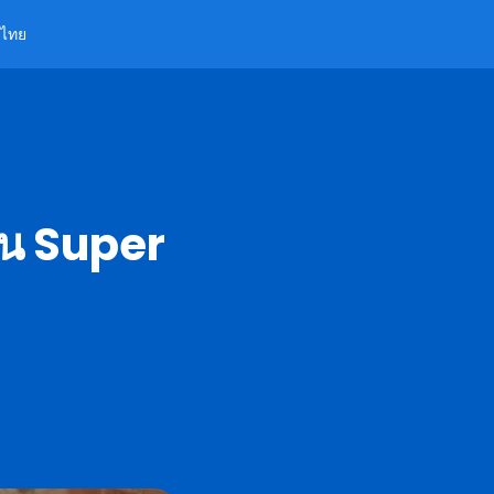
ไทย
ดใน Super
6