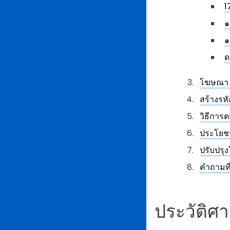
1
๑
๑
ด
โฆษณา S
สร้างรห
วิธีการ
ประโยช
ปรับปรุง
คำถามที
ประวัติ