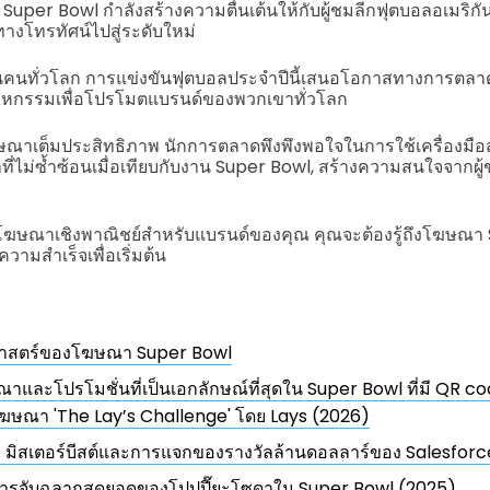
per Bowl กำลังสร้างความตื่นเต้นให้กับผู้ชมลีกฟุตบอลอเมริกัน
โทรทัศน์ไปสู่ระดับใหม่
้านคนทั่วโลก การแข่งขันฟุตบอลประจำปีนี้เสนอโอกาสทางการตลาดที
าหกรรมเพื่อโปรโมตแบรนด์ของพวกเขาทั่วโลก
ฆษณาเต็มประสิทธิภาพ นักการตลาดพึงพึงพอใจในการใช้เครื่องมือ
หาที่ไม่ซ้ำซ้อนเมื่อเทียบกับงาน Super Bowl, สร้างความสนใจจากผ
ตโฆษณาเชิงพาณิชย์สำหรับแบรนด์ของคุณ คุณจะต้องรู้ถึงโฆษณา S
ามสำเร็จเพื่อเริ่มต้น
ิศาสตร์ของโฆษณา Super Bowl
าและโปรโมชั่นที่เป็นเอกลักษณ์ที่สุดใน Super Bowl ที่มี QR c
ฆษณา 'The Lay’s Challenge' โดย Lays (2026)
. มิสเตอร์บีสต์และการแจกของรางวัลล้านดอลลาร์ของ Salesfor
ารจับฉลากสุดยอดของโปปปี๊ยะโซดาใน Super Bowl (2025)