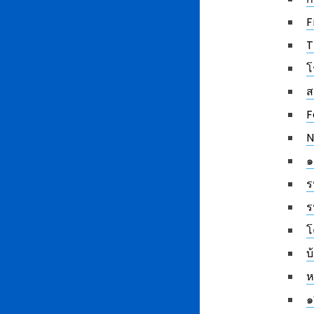
F
T
โ
ส
F
N
๑
ร
ร
โ
บ
ห
๑