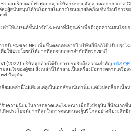
งชาวอเมริกาต่อกีฬาฟุตบอล, บริษัทกระจายสัญญาณออกอากาศ CB
แต่ละผู้สนับสนุนได้รับโอกาสในการโฆษณาผลิตภัณฑ์หรือบริการข
นาที
ึ่งทำให้แบรนด์ชั้นนำจัดโฆษณาที่มีคุณค่าเพื่อดึงดูดความสนใจของ
ะการรับชมของ NFL เพิ่มขึ้นตลอดหลายปี บริษัทยี่ห้อก็ได้ปรับป
พื่อใช้ประโยชน์ให้มากที่สุดจากเวลาจำกัดที่พวกเขามี
VI (2022) บริษัทสุดท้ายได้รับการยอมรับถึงความสำคัญ
รหัส QR
มสนใจของผู้ชม สิ่งเหล่านี้ได้กลายเป็นเครื่องมือการตลาดเครื่
wl ปัจจุบัน
่เหลี่ยมเหล่านี้ไม่เพียงแต่ดูเป็นเอกลักษณ์เท่านั้น แต่ยังปลดล็อคเ
ได้รับความนิยมในการตลาดและโฆษณา เมื่อถึงปัจจุบัน ยี่ห้อมากขึ้
ห้เกิดประโยชน์มากที่สุดในการตอบสนองผู้บริโภคอย่างมีประสิทธิ