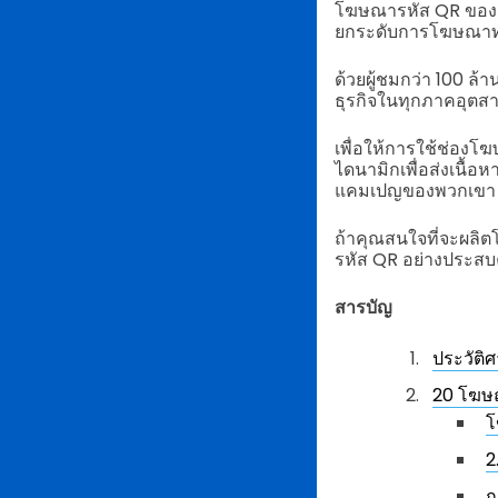
โฆษณารหัส QR ของ Su
ยกระดับการโฆษณาทาง
ด้วยผู้ชมกว่า 100 ล
ธุรกิจในทุกภาคอุตส
เพื่อให้การใช้ช่องโ
ไดนามิกเพื่อส่งเนื้อ
แคมเปญของพวกเขา
ถ้าคุณสนใจที่จะผลิ
รหัส QR อย่างประสบคว
สารบัญ
ประวัต
20 โฆษณ
โ
2
ก