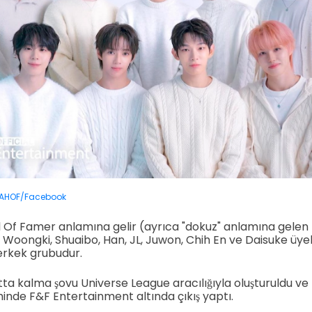
AHOF/Facebook
l Of Famer anlamına gelir (ayrıca "dokuz" anlamına gelen
Woongki, Shuaibo, Han, JL, Juwon, Chih En ve Daisuke üye
erkek grubudur.
ta kalma şovu Universe League aracılığıyla oluşturuldu ve 
nde F&F Entertainment altında çıkış yaptı.