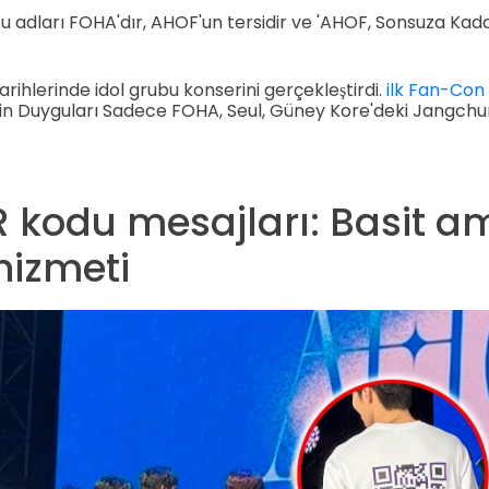
 adları FOHA'dır, AHOF'un tersidir ve 'AHOF, Sonsuza Kadar
rihlerinde idol grubu konserini gerçekleştirdi.
ilk Fan-Con
in Duyguları Sadece FOHA, Seul, Güney Kore'deki Jangch
kodu mesajları: Basit am
hizmeti