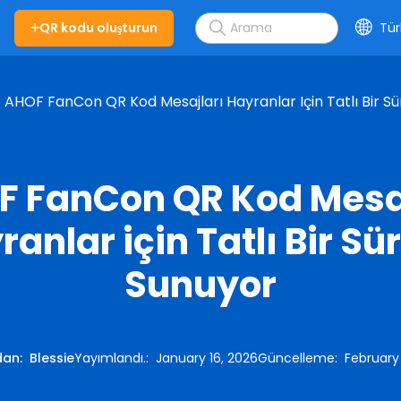
QR kodu oluşturun
Tür
AHOF FanCon QR Kod Mesajları Hayranlar Için Tatlı Bir Sü
F FanCon QR Kod Mesaj
anlar için Tatlı Bir Sü
Sunuyor
dan
:
Blessie
Yayımlandı.
:
January 16, 2026
Güncelleme
:
February