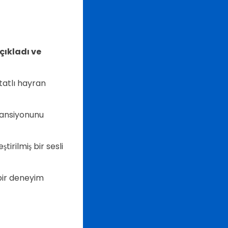
ıkladı ve
tatlı hayran
vansiyonunu
irilmiş bir sesli
 bir deneyim