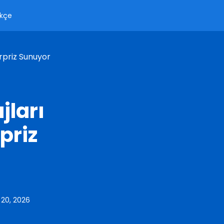
kçe
rpriz Sunuyor
ları
rpriz
 20, 2026