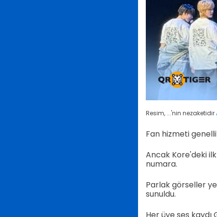
Resim, ...'nin nezaketidir
Fan hizmeti genellik
Ancak Kore'deki il
numara.
Parlak görseller yer
sunuldu.
Her üye ses kaydı G