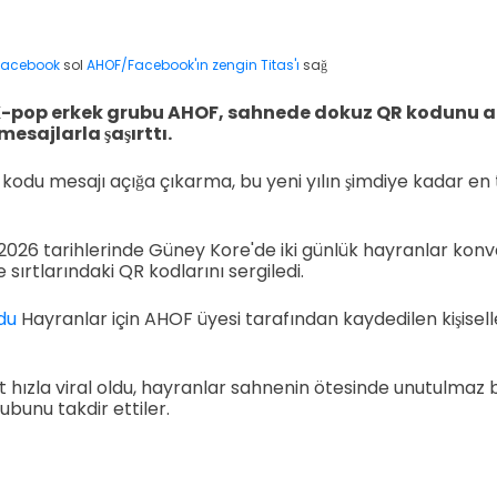
Facebook
sol
AHOF/Facebook'ın zengin Titas'ı
sağ
-pop erkek grubu AHOF, sahnede dokuz QR kodunu aç
esajlarla şaşırttı.
du mesajı açığa çıkarma, bu yeni yılın şimdiye kadar en 
2026 tarihlerinde Güney Kore'de iki günlük hayranlar kon
 sırtlarındaki QR kodlarını sergiledi.
du
Hayranlar için AHOF üyesi tarafından kaydedilen kişiselleşt
t hızla viral oldu, hayranlar sahnenin ötesinde unutulmaz
rubunu takdir ettiler.