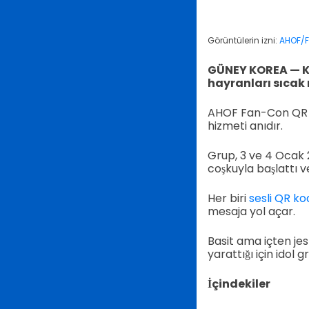
Görüntülerin izni:
AHOF/
GÜNEY KOREA — K
hayranları sıcak m
AHOF Fan-Con QR ko
hizmeti anıdır.
Grup, 3 ve 4 Ocak 
coşkuyla başlattı ve
Her biri
sesli QR ko
mesaja yol açar.
Basit ama içten jes
yarattığı için idol g
İçindekiler