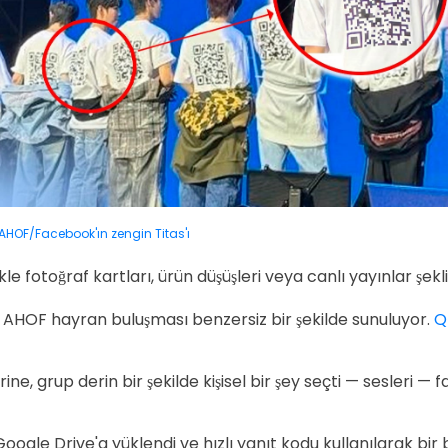
AHOF/Facebook'ın zengin Titas'ı
le fotoğraf kartları, ürün düşüşleri veya canlı yayınlar şekli
k AHOF hayran buluşması benzersiz bir şekilde sunuluyor.
Q
ine, grup derin bir şekilde kişisel bir şey seçti — sesleri — f
oogle Drive'a yüklendi ve hızlı yanıt kodu kullanılarak bir 