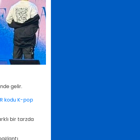
nde gelir.
R kodu K-pop
arklı bir tarzda
bağlantı