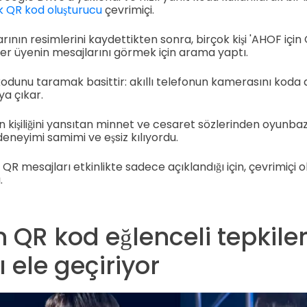
k QR kod oluşturucu
çevrimiçi.
ının resimlerini kaydettikten sonra, birçok kişi 'AHOF için
her üyenin mesajlarını görmek için arama yaptı.
dunu taramak basittir: akıllı telefonun kamerasını koda d
a çıkar.
in kişiliğini yansıtan minnet ve cesaret sözlerinden oyunb
eneyimi samimi ve eşsiz kılıyordu.
R mesajları etkinlikte sadece açıklandığı için, çevrimiçi 
.
 QR kod eğlenceli tepkiler
ele geçiriyor