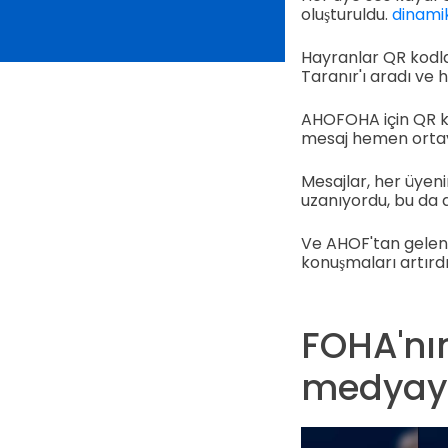
oluşturuldu.
dinami
Hayranlar QR kodlar
Taranır'ı aradı ve 
AHOFOHA için QR ko
mesaj hemen ortay
Mesajlar, her üyen
uzanıyordu, bu da d
Ve AHOF'tan gelen Q
konuşmaları artırdı
FOHA'nın
medyayı 