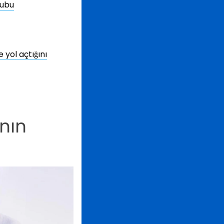
rubu
 yol açtığını
nın