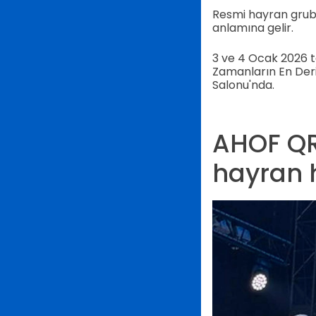
Resmi hayran grubu
anlamına gelir.
3 ve 4 Ocak 2026 ta
Zamanların En Der
Salonu'nda.
AHOF QR 
hayran 