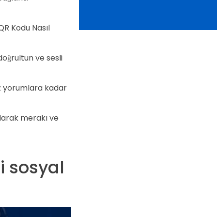
 QR Kodu Nasıl
oğrultun ve sesli
az yorumlara kadar
olarak merakı ve
i sosyal