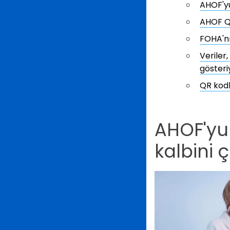
AHOF'yu
AHOF QR
FOHA'nı
Veriler,
gösteri
QR kodl
AHOF'yu 
kalbini 