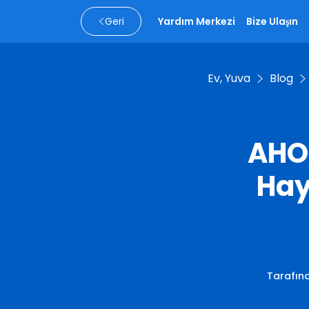
Geri
Yardım Merkezi
Bize Ulaşın
Ev, Yuva
Blog
AHO
Hayr
Tarafın