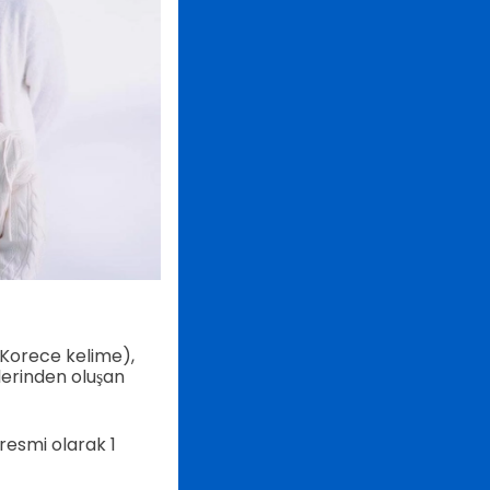
 Korece kelime),
lerinden oluşan
resmi olarak 1