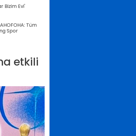
 Bizim Evi'
AHOFOHA: Tüm
ung Spor
a etkili