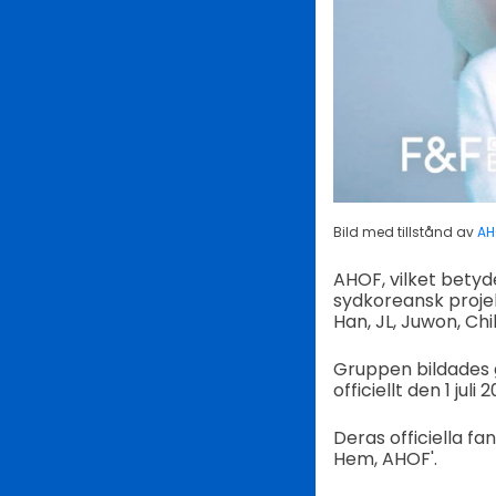
Bild med tillstånd av
AH
AHOF, vilket betyd
sydkoreansk proj
Han, JL, Juwon, Ch
Gruppen bildades
officiellt den 1 ju
Deras officiella f
Hem, AHOF'.