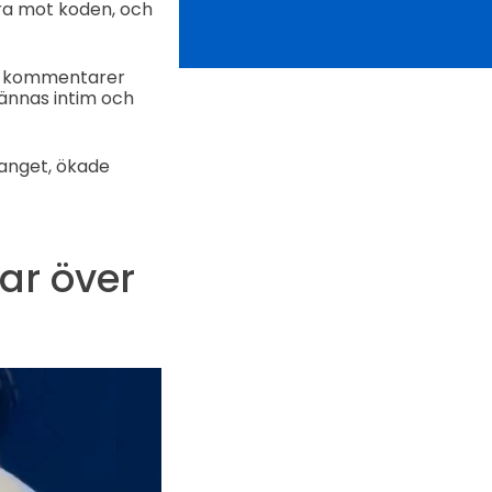
ra mot koden, och
la kommentarer
kännas intim och
anget, ökade
ar över