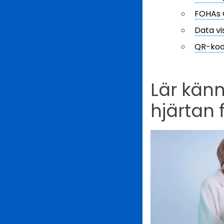
FOHAs Q
Data vi
QR-kode
Lär kän
hjärtan 