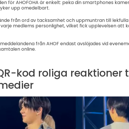
en för AHOFOHA är enkelt: peka din smartphones kame
yker upp omedelbart.
de från ord av tacksamhet och uppmuntran till lekful
arje medlems personlighet, vilket fick upplevelsen att 
meddelandena från AHOF endast avslöjades vid evenem
samtalen online.
R-kod roliga reaktioner t
 medier