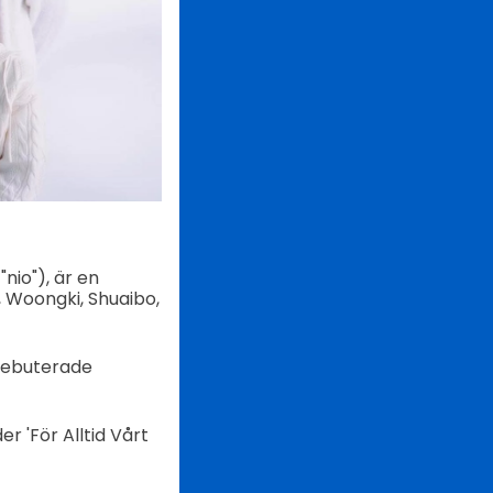
nio"), är en
Woongki, Shuaibo,
debuterade
 'För Alltid Vårt