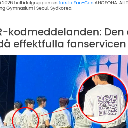
i 2026 höll idolgruppen sin
första Fan-Con
AHOFOHA: All T
ng Gymnasium i Seoul, Sydkorea.
-kodmeddelanden: Den 
 effektfulla fanservicen