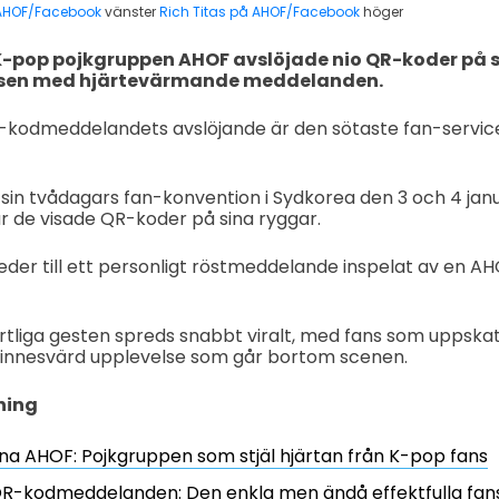
AHOF/Facebook
vänster
Rich Titas på AHOF/Facebook
höger
-pop pojkgruppen AHOF avslöjade nio QR-koder på 
nsen med hjärtevärmande meddelanden.
odmeddelandets avslöjande är den sötaste fan-services
sin tvådagars fan-konvention i Sydkorea den 3 och 4 jan
r de visade QR-koder på sina ryggar.
eder till ett personligt röstmeddelande inspelat av en 
rtliga gesten spreds snabbt viralt, med fans som uppska
minnesvärd upplevelse som går bortom scenen.
ning
na AHOF: Pojkgruppen som stjäl hjärtan från K-pop fans
R-kodmeddelanden: Den enkla men ändå effektfulla fan