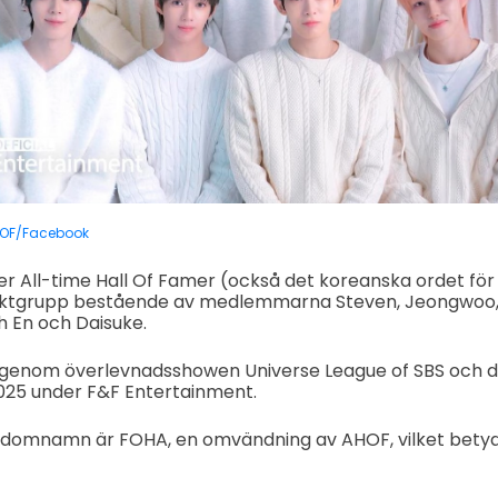
OF/Facebook
er All-time Hall Of Famer (också det koreanska ordet för "
ektgrupp bestående av medlemmarna Steven, Jeongwoo, 
ih En och Daisuke.
 genom överlevnadsshowen Universe League of SBS och 
li 2025 under F&F Entertainment.
andomnamn är FOHA, en omvändning av AHOF, vilket betyder