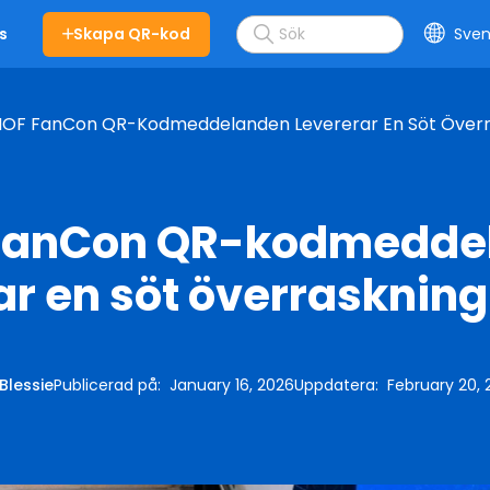
Skapa QR-kod
Sven
s
OF FanCon QR-Kodmeddelanden Levererar En Söt Överras
FanCon QR-kodmedde
ar en söt överraskning t
Blessie
Publicerad på
:
January 16, 2026
Uppdatera
:
February 20,