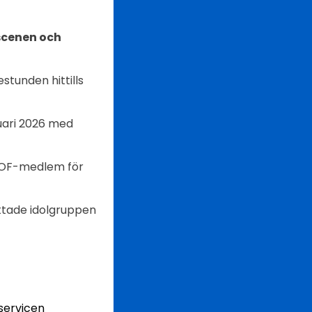
scenen och
tunden hittills
uari 2026 med
AHOF-medlem för
ttade idolgruppen
servicen