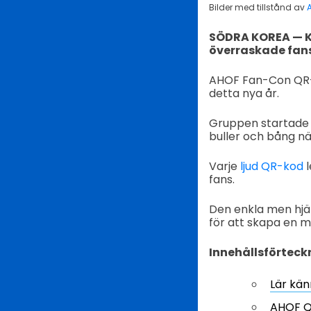
Bilder med tillstånd av
SÖDRA KOREA — K
överraskade fa
AHOF Fan-Con QR-k
detta nya år.
Gruppen startade 
buller och bång nä
Varje
ljud QR-kod
l
fans.
Den enkla men hjä
för att skapa en 
Innehållsförteck
Lär kän
AHOF Q