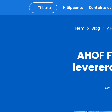
Tillbaka
Hjälpcenter
Kontakta os
Hem
Blog
AH
AHOF 
leverer
Av
: