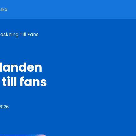
ska
kning Till Fans
landen
ill fans
 2026