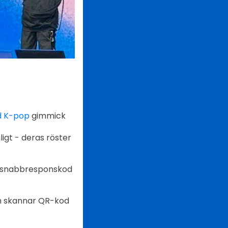
 K-pop
gimmick
ligt - deras röster
en snabbresponskod
an skannar QR-kod