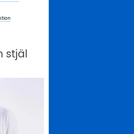
ktion
stjäl