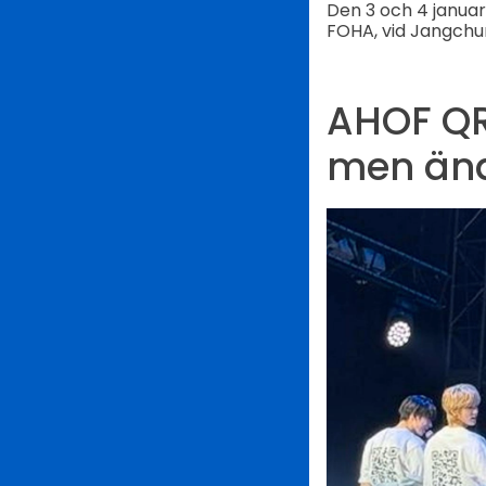
Den 3 och 4 januar
FOHA, vid Jangchu
AHOF QR
men ändå