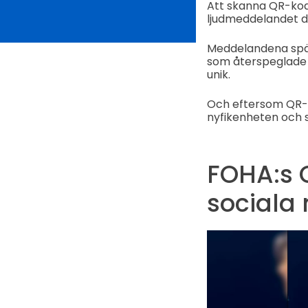
Att skanna QR-kod
ljudmeddelandet d
Meddelandena spän
som återspeglade v
unik.
Och eftersom QR-
nyfikenheten och 
FOHA:s Q
sociala