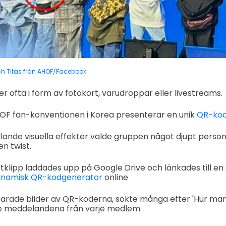
ch Titas från AHOF/Facebook
 ofta i form av fotokort, varudroppar eller livestreams.
OF fan-konventionen i Korea presenterar en unik
QR-kod
allande visuella effekter valde gruppen något djupt person
n twist.
tklipp laddades upp på Google Drive och länkades till 
ynamisk QR-kodgenerator
online
sparade bilder av QR-koderna, sökte många efter 'Hur m
 se meddelandena från varje medlem.