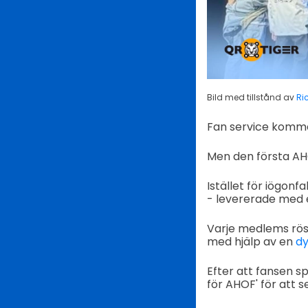
Bild med tillstånd av
Ri
Fan service kommer
Men den första AH
Istället för iögonf
- levererade med e
Varje medlems rös
med hjälp av en
d
Efter att fansen 
för AHOF' för att