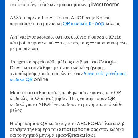
φωτοκαρτών, πτώσεων εμπορευμάτων ή livestreams.
Αλλά το πρώτο fan-con του AHOF στην Κορέα
παρουσιάζει μια μοναδική
QR κωδικός K-pop
κόλπος
Αντί για εντυπωσιακές οπτικές εικόνες, η ομάδα επέλεξε
κάτι βαθιά προσωπικό — τις φωνές τους — παρουσιασμένες
με μια πινελιά.
Το ηχητικό αρχείο κάθε μέλους ανέβηκε στο Google
Drive και συνδέθηκε με έναν κωδικό γρήγορης
ανταπόκρισης χρησιμοποιώντας έναν
δυναμικός γεννήτριας
κώδικα QR
online
Μετά το ότι οι θαυμαστές αποθήκευσαν εικόνες των QR
κωδικών, πολλοί αναζήτησαν 'Πώς να σαρώσουν QR
κωδικό για το AHOF' για να δουν τα μηνύματα από κάθε
μέλος.
Η σάρωση του QR κώδικα για το AHOFOHA είναι απλή:
στρέψτε την κάμερα του smartphone σας στον κώδικα
και το ηχητικό μήνυμα εμφανίζεται αμέσως.