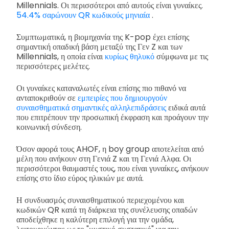
Millennials. Οι περισσότεροι από αυτούς είναι γυναίκες.
54.4% σαρώνουν QR κωδικούς μηνιαία
.
Συμπτωματικά, η βιομηχανία της K-pop έχει επίσης
σημαντική οπαδική βάση μεταξύ της Γεν Z και των
Millennials, η οποία είναι
κυρίως θηλυκό
σύμφωνα με τις
περισσότερες μελέτες.
Οι γυναίκες καταναλωτές είναι επίσης πιο πιθανό να
ανταποκριθούν σε
εμπειρίες που δημιουργούν
συναισθηματικά σημαντικές αλληλεπιδράσεις
ειδικά αυτά
που επιτρέπουν την προσωπική έκφραση και προάγουν την
κοινωνική σύνδεση.
Όσον αφορά τους AHOF, η boy group αποτελείται από
μέλη που ανήκουν στη Γενιά Z και τη Γενιά Αλφα. Οι
περισσότεροι θαυμαστές τους, που είναι γυναίκες, ανήκουν
επίσης στο ίδιο εύρος ηλικιών με αυτά.
Η συνδυασμός συναισθηματικού περιεχομένου και
κωδικών QR κατά τη διάρκεια της συνέλευσης οπαδών
αποδείχθηκε η καλύτερη επιλογή για την ομάδα,