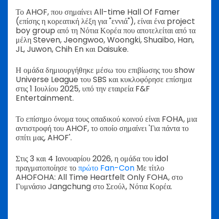
Το AHOF, που σημαίνει All-time Hall Of Famer
(επίσης η κορεατική λέξη για "εννιά"), είναι ένα project
boy group από τη Νότια Κορέα που αποτελείται από τα
μέλη Steven, Jeongwoo, Woongki, Shuaibo, Han,
JL, Juwon, Chih En και Daisuke.
Η ομάδα δημιουργήθηκε μέσω του επιβίωσης του show
Universe League του SBS και κυκλοφόρησε επίσημα
στις 1 Ιουλίου 2025, υπό την εταιρεία F&F
Entertainment.
Το επίσημο όνομα τους οπαδικού κοινού είναι FOHA, μια
αντιστροφή του AHOF, το οποίο σημαίνει 'Για πάντα το
σπίτι μας, AHOF'.
Στις 3 και 4 Ιανουαρίου 2026, η ομάδα του idol
πραγματοποίησε το
πρώτο Fan-Con
Με τίτλο
AHOFOHA: All Time Heartfelt Only FOHA, στο
Γυμνάσιο Jangchung στο Σεούλ, Νότια Κορέα.