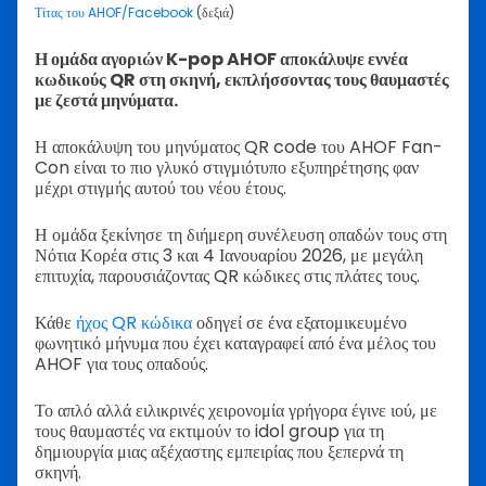
Τίτας του AHOF/Facebook
(δεξιά)
Η ομάδα αγοριών K-pop AHOF αποκάλυψε εννέα
κωδικούς QR στη σκηνή, εκπλήσσοντας τους θαυμαστές
με ζεστά μηνύματα.
Η αποκάλυψη του μηνύματος QR code του AHOF Fan-
Con είναι το πιο γλυκό στιγμιότυπο εξυπηρέτησης φαν
μέχρι στιγμής αυτού του νέου έτους.
Η ομάδα ξεκίνησε τη διήμερη συνέλευση οπαδών τους στη
Νότια Κορέα στις 3 και 4 Ιανουαρίου 2026, με μεγάλη
επιτυχία, παρουσιάζοντας QR κώδικες στις πλάτες τους.
Κάθε
ήχος QR κώδικα
οδηγεί σε ένα εξατομικευμένο
φωνητικό μήνυμα που έχει καταγραφεί από ένα μέλος του
AHOF για τους οπαδούς.
Το απλό αλλά ειλικρινές χειρονομία γρήγορα έγινε ιού, με
τους θαυμαστές να εκτιμούν το idol group για τη
δημιουργία μιας αξέχαστης εμπειρίας που ξεπερνά τη
σκηνή.