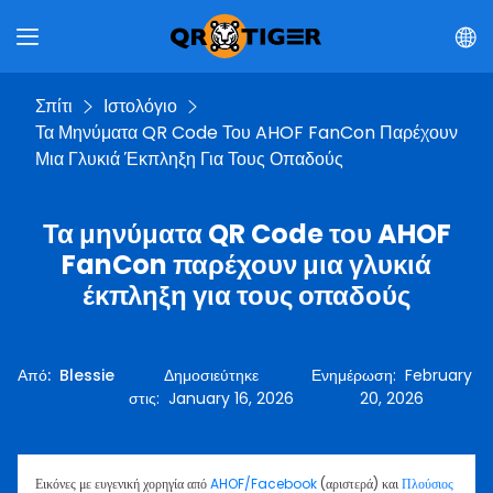
Σπίτι
Ιστολόγιο
Τα Μηνύματα QR Code Του AHOF FanCon Παρέχουν
Μια Γλυκιά Έκπληξη Για Τους Οπαδούς
Τα μηνύματα QR Code του AHOF
FanCon παρέχουν μια γλυκιά
έκπληξη για τους οπαδούς
Από
:
Blessie
Δημοσιεύτηκε
Ενημέρωση
:
February
στις
:
January 16, 2026
20, 2026
Εικόνες με ευγενική χορηγία από
AHOF/Facebook
(αριστερά) και
Πλούσιος