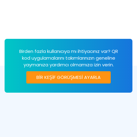
Birden fazla kullanıcıya mı ihtiyacınız var? QR
kod uygulamalarını takımlarınızın geneline
yaymanıza yardımcı olmamıza izin verin.
BİR KEŞİF GÖRÜŞMESİ AYARLA