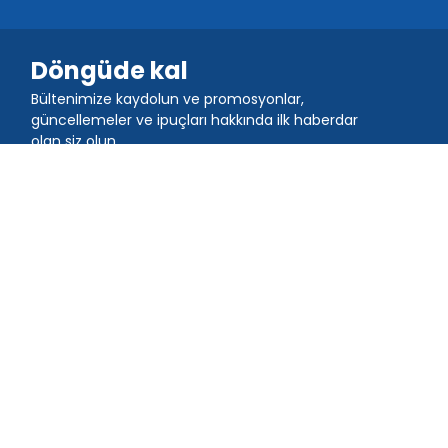
Döngüde kal
Bültenimize kaydolun ve promosyonlar,
güncellemeler ve ipuçları hakkında ilk haberdar
olan siz olun
Topluluğa katıl
QR TIGER uygulamasını indirin
Hareket halindeyken QR kodları oluşturun ve tarayın