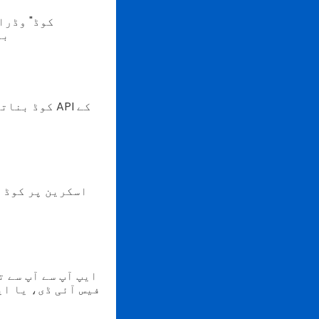
بن
ایپ آپ سے آپ سے 
فیس آئی ڈی، یا ای