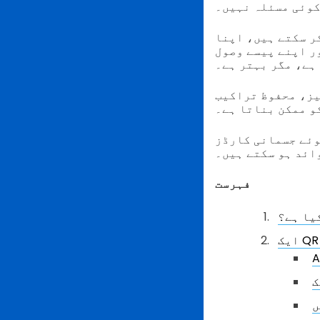
کوئی مسئلہ نہیں۔
ر سکتے ہیں، اپنا
ر اپنے پیسے وصول
ہے، مگر بہتر ہے۔
یز، محفوظ تراکیب
و ممکن بناتا ہے۔
ہوئے جسمانی کارڈز
ائد ہو سکتے ہیں۔
فہرست
یا ہے؟
ں