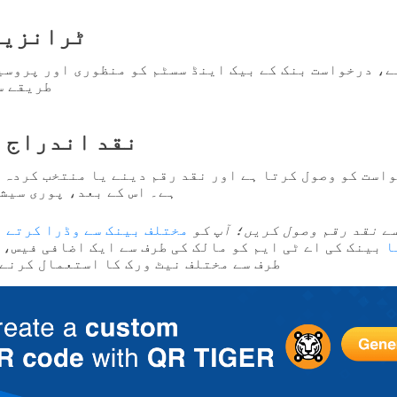
ٹرانزیک
ے، درخواست بنک کے بیک اینڈ سسٹم کو منظوری اور پروسی
طریقے س
نقد اندراج 
ہے۔ اس کے بعد، پوری سیش
ک سے نقد رقم وصول کریں؛ آپ کو
مختلف بینک سے وڈرا کرتے و
ا
بینک کی اے ٹی ایم کو مالک کی طرف سے ایک اضافی فیس، 
طرف سے مختلف نیٹ ورک کا استعمال کرنے 