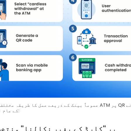
عموماً بینک کے ذریعے عمل کا طریقہ مختلف ہو سکتا ہے، لیکن M
کے عام اقدام یہ ہوتے ہیں:
ATM پر "کارڈ کے بغیر نکالنا" منتخ