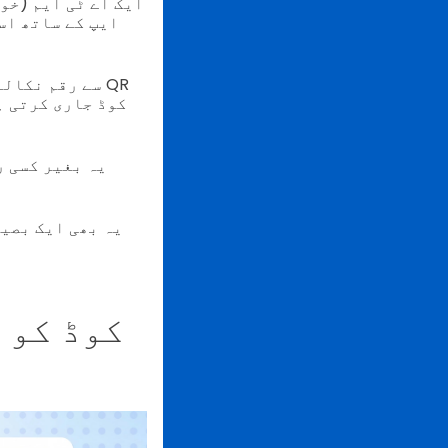
ایک اے ٹی ایم (خود
ایپ کے ساتھ اس
کوڈ جاری کرتی ہ
یہ بغیر کسی ر
یہ بھی ایک بصی