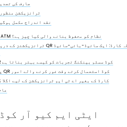
صارف کی تصدی
ٹرانزیکشن منظور
نقد اندراج مکمل ہوگی
QR کوڈ ATM نظام کو محفوظ بنانے والی کیا چیز ہے؟
م
ATM QR کوڈ سسٹم بینکنگ تجربات کو کیسے بہتر بناتا ہے
ATMs پر QR کوڈ استعمال کرتے وقت غور کرنے والے امور
کارڈ کے بغیر اے ٹی ایم ٹرانزیکشن کے لیے اگلا ک
عام
ایٹی ایم کیو آر کوڈ