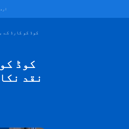
ارد
ایٹی ایم کے QR کوڈ ک
نقد نکا