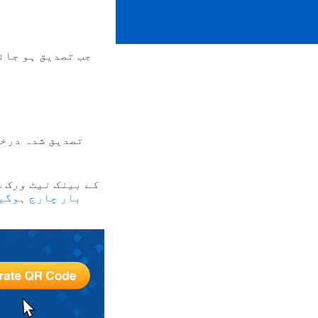
جب تصدیق ہو جائ
ATM کے بینک نیٹ ور
بار چارج ہوگی