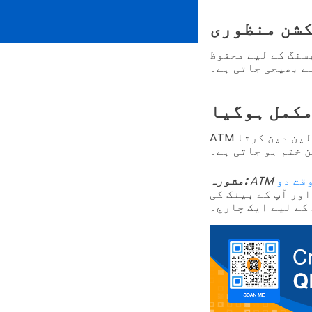
شن منظوری
سنگ کے لیے محفوظ
ے بھیجی جاتی ہے۔
مکمل ہوگیا
ATM تصدیق شدہ درخواست کو وصول کرتا ہے اور نقد رقم دینے یا منتخب کردہ لین دین کرتا
ن ختم ہو جاتی ہے۔
قت دو
مشورہ:
اور آپ کے بینک کی
کے لیے ایک چارج۔