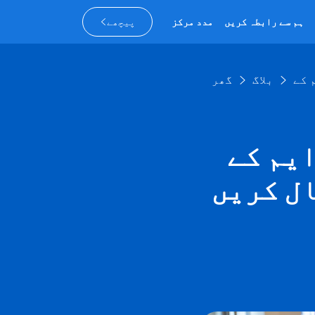
ہم سے رابطہ کریں
مدد مرکز
پیچھے
بلاگ
گھر
وڈ کو کارڈ کے بغیر
ل کریں