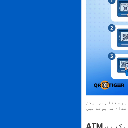
AT پر QR کوڈ استعمال کرنے
ب کریں