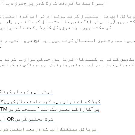
اپنی ڈیبٹ یا کریڈٹ کارڈ گھر پر چھوڑ دیا؟ 
وبائل ایپ کا استعمال کرتے ہوئے ای ٹی ایم کوڈ اسکین ک
کتے ہیں (یا اپنی انگوٹھی کا استعمال کر سکتے ہیں)، او
کر سکتے ہیں۔ یہ فیزیکل کارڈ رکھنے کے برابر 
 ہی اسمارٹ فون استعمال کرتے ہیں، یہ ٹچ فری اختیار ت
ک
دیکھیں گے کہ یہ کیسے کام کرتا ہے، جس کی موازنہ کرتے 
کیورٹی کیا ہے، اور دونوں صارفین اور بینکس کو کیا فو
ایٹی ایم کیو آر کوڈ ک
ایک QR کوڈ کو اے ٹی ایم پر کیسے استعمال کریں؟
ATM پر "کارڈ کے بغیر نکالنا" منتخب کریں
ایک QR کوڈ تخلیق کریں
موبائل بینکنگ ایپ کے ذریعے اسکین کری