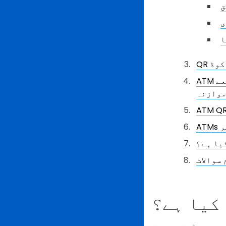
ق
ی
ا
ATM ٹرانزیکشنز کے ذریعے QR کوڈ بمقابلہ کارڈ: ایک سائیڈ-بائی-سائیڈ
وازنہ
یا ہے؟
 سوالات
 کیا ہے؟