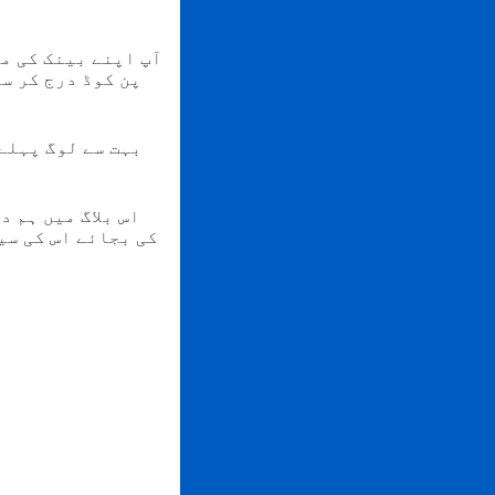
آپ اپنے بینک کی م
پن کوڈ درج کر س
بہت سے لوگ پہلے
اس بلاگ میں ہم 
کی بجائے اس کی سی