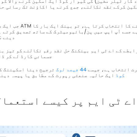
 کار ٹیلر مشین) کی کیو آر کوڈ ایک اسکین کرنے والا کوڈ
کین کرکے نقد نکالنے، جمع کرنے یا اکاؤنٹ تک رسائی حا
جب ایک صارف کارڈ کے بغیر 
ے جسے آپ ایپ میں پن/بائیومیٹرک کے ساتھ تصدیق کرتے ہ
دینے ک
ابطے کے اے ٹی ایم بینکنگ حل نقد رقم نکالنے کو تیز بن
جسمانی کارڈ لے کر ڈا
رت انتخاب ہے، جیسے
44 فیصد لوگ
ترجیح دینا اسکیننگ ک
لیے QR کوڈ
ایک حالیہ صنعتی رپورٹ کے مطابق یا پیسہ دینا