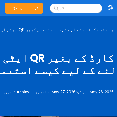
و
QR کوڈ بنائیں
و کارڈ کے بغیر نقد نکالنے کے لیے کیسے استعمال کریں
ایٹی ایم کے QR ک
لنے کے لیے کیسے استعما
May 26, 2026
:
اپ ڈیٹ
May 27, 2026
:
شائع ہوا
Ashley P.
:
توہین