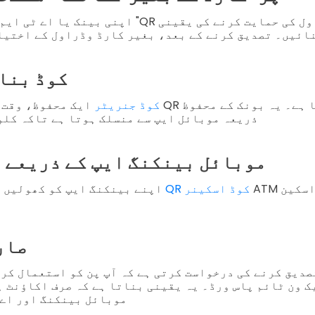
اپنی بینک یا اے ٹی ایم کو "بغیر کارڈ" یا "QR 
ائیں۔ تصدیق کرنے کے بعد، بغیر کارڈ وڈراول کے اختیا
ایک QR کوڈ ب
QR کوڈ جنریٹر
ایک محفوظ، وقت محدود QR کوڈ بناتا ہے۔ یہ بون
ذریعہ موبائل ایپ سے منسلک ہوتا ہے تاکہ کلو
موبائل بینکنگ ایپ کے ذریعے 
ATM اسکرین پر کوڈ اسکین
QR کوڈ اسکینر
اپنے بینکنگ ایپ کو کھولیں اور استعمال کریں
صار
تصدیق کرنے کی درخواست کرتی ہے کہ آپ پن کو استعمال کر
ک ون ٹائم پاس ورڈ۔ یہ یقینی بناتا ہے کہ صرف اکاؤنٹ 
موبائل بینکنگ اور اے 