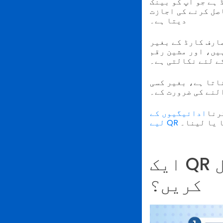
 ہے جو آپ کو بینک
صل کرنے کی اجازت
دیتا ہے۔
ATM سے رقم نکالنے کا انتخاب کرتا ہے، تو بینک ایک بار کا QR
یں، اور مشین رقم
ے لئے نکالتی ہے۔
اتا ہے، بغیر کسی
لنے کی ضرورت کے۔
رنا
ادائیگیوں کے
 یا لینا۔
ایک QR کوڈ کو اے ٹی ایم پر کیسے استعمال
کریں؟