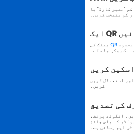
کوڈ" وڈراول کی حمایت کرنے کی یقینی
ر کو منتخب کریں۔
نائیں
ک کے محفوظ API کے
بینک کی
ننگ روکی جا سکے۔
اسکین کریں
کریں۔
ف کی تصدیق
یں، انگوٹھ پرنٹ،
ہولڈر کے پاس جائز
ٹی ایم رسائی ہے۔