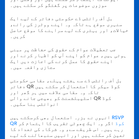
موزوں موضوعات پر گفتگو کر سکتے ہیں۔
بل آف رائٹس ڈے حکومتی دفاتر کے لیے ایک
سنہری موقع ہے تاکہ وہ اپنے ووٹرز کی رائے،
خیالات، اور بہتری کے لیے سراہنے کا موقع حاصل
کریں۔
جب تعطیلات عوام کے حقوق کی حفاظت پر مبنی
ہوتی ہیں، عوام کو اپنے آپ کو اظہار کرنے اور
اپنے حقوق کا عمل کرنے کی اجازت دیں ایک
مجازی واقعہ میں۔
بل آف رائٹس ڈے سے ہفتے پہلے، مقامی حکومتی
دفاتر QR کوڈ میکر کا استعمال کر سکتے ہیں
تاکہ وہ مقامی علاقے میں ہر گھر اور
اسٹیبلشمنٹ کو بھیجی جانے والی QR کوڈ
انوائٹس بنا سکیں۔
RSVP
انہوں نے بزرہ استعمال بھی کرسکتے ہیں
QR کوڈ
اگر وہ ایک چھوٹی تقریب کا اہتمام کر
رہے ہیں۔ اس طریقے سے، وہ شرکاء کی تعداد کا
تعین کر سکتے ہیں اور انہیں سنبھالنے کے لیے