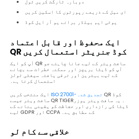
دوبارہ ٹارگٹ کریں ٹول
ای میل کے ذریعے رپورٹوں کا اسکین کریں
یوٹی ایم بیلڈر برائے یو آر ایل کوڈ
ایک محفوظ اور قابل اعتماد
QR کوڈ جنریٹر استعمال کریں
آپ کو ایک QR سافٹ ویئر کے لیے جانا چاہئے جو
آپ کو ڈیٹا بریچز اور ممکنہ خطرات سے بچانے
کے لیے بہترین اور ترقی یافتہ سیفٹی ٹولز
استعمال کرتا ہے۔
QR کوڈ
ISO 27001-تصدیق شدہ
ایک منتخب کریں
سافٹ ویئر جیسے QR TIGER۔ یہ سافٹ ویئر یوزر
ڈیٹا کی رازداری اور حفاظت کو یقینی بنانے کے
لیے GDPR اور CCPA کے مطابق ہے۔
خلاقی سے کام لو