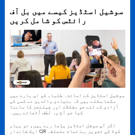
سوشیل اسٹڈیز کیسے میں بل آف
رائٹس کو شامل کریں
سوشیل اسٹڈیز کے اساتذہ طلباء کو اس بارے میں
سکھا سکتے ہیں کہ بنیادی والدین نے کسی کی
آزادی کے لئے جو مشکلات اور چیلنجز کا سامنا
کیا جو آج وہ لطف اُٹھاتے ہیں۔
اگر آپ سوشل اسٹڈیز پڑھا رہے ہیں، تو یہاں
ایک شاندار QR کوڈ کی تجویز ہے: تمام متعلقہ