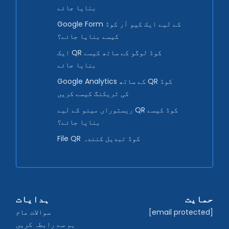
بنایا جائے
Google Form کے لیے ایک کیو آر کوڈ
کیسے بنایا جائے؟
ایک QR کوڈ لوگو کے ساتھ کیسے
بنایا جائے
Google Analytics کے ساتھ QR کوڈ
کی ٹریکنگ کیسے کریں
ریستوراں مینو کے لیے QR کوڈ کیسے
بنایا جائے؟
File QR کوڈ تبدیل کنندہ
حمایت
ہدایات
[email protected]
سوالات عام
ہم سے رابطہ کریں