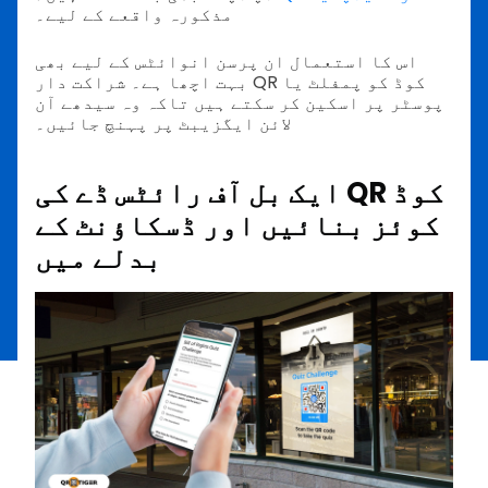
مذکورہ واقعے کے لیے۔
اس کا استعمال ان پرسن انوائٹس کے لیے بھی
بہت اچھا ہے۔ شراکت دار QR کوڈ کو پمفلٹ یا
پوسٹر پر اسکین کر سکتے ہیں تاکہ وہ سیدھے آن
لائن ایگزیبٹ پر پہنچ جائیں۔
ایک بل آف رائٹس ڈے کی QR کوڈ
کوئز بنائیں اور ڈسکاؤنٹ کے
بدلے میں