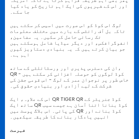
پھر بھی اہم طریقہ فراہم کرتا ہے تاکہ امریکہ
اور اس کے شہریوں کی ایک اہم تاریخ کو یاد کیا
جا سکے۔
لوگ اس کوڈ کو اس صورت میں اسیس کر سکتے ہیں
تاکہ بل آف رائٹس کے بارے میں مختلف معلومات
تک رسائی حاصل کر سکیں۔ یہ مضامین،
انفوگرافکس، اور دیگر میڈیا شامل ہوسکتے ہیں
جو بیان کرتے ہیں کہ یہ بنیادی دستاویز کیوں
اہم ہے۔
ان کی دسترس پذیری اور ورسٹائلٹی کے ساتھ،
QR کوڈ لوگوں کو حوصلہ افزائی کر سکتے ہیں -
خاص طور پر نوجوان عمر کے لوگ - اس قومی جشن کی
شرکت کے لیے آزادی اور بنیادی حقوق کی۔
اس کے علاوہ، ایک QR TIGER QR کوڈ جنریٹر کے
ساتھ ایک QR کوڈ بنانا اتنا آسان ہے جیسے سیب
کی پائی۔ اس بلاگ پوسٹ میں QR کوڈ بنانے اور
انہیں یادگار بنانے کا طریقہ سیکھیں۔
فہرست