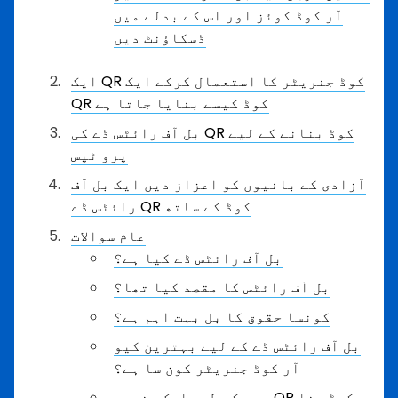
آر کوڈ کوئز اور اس کے بدلے میں
ڈسکاؤنٹ دیں
ایک QR کوڈ جنریٹر کا استعمال کرکے ایک
QR کوڈ کیسے بنایا جاتا ہے
بل آف رائٹس ڈے کی QR کوڈ بنانے کے لیے
پرو ٹپس
آزادی کے بانیوں کو اعزاز دیں ایک بل آف
رائٹس ڈے QR کوڈ کے ساتھ
عام سوالات
بل آف رائٹس ڈے کیا ہے؟
بل آف رائٹس کا مقصد کیا تھا؟
کونسا حقوق کا بل بہت اہم ہے؟
بل آف رائٹس ڈے کے لیے بہترین کیو
آر کوڈ جنریٹر کون سا ہے؟
میں کس طرح ایک مخصوص QR کوڈ بنا