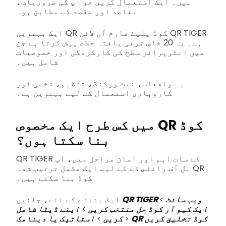
ہیں۔ ایک استعمال کریں جو آپ کی ضروریات،
مقاصد اور مقصد کے مطابق ہو۔
ایک بہترین QR کوڈ پلیٹ فارم آن لائن QR TIGER
ہے۔ یہ 20 خاص ترقی یافتہ حلات پیش کرتا ہے جن
میں انٹرپرائز سطح کی کارکردگی اور خصوصیات
شامل ہیں۔
یہ واقعات، نیٹ ورکنگ، تنظیم، شخصی اور
کاروباری استعمال کے لیے بہترین ہے۔
میں کس طرح ایک مخصوص QR کوڈ
بنا سکتا ہوں؟
QR TIGER کے سات اہم اور آسان مراحل میں، آپ
بل آف رائٹس ڈے کے لیے ایک مکمل ترتیب شدہ QR
کوڈ بنا سکتے ہیں۔
QR TIGER ویب سائٹ
>
ایک بنانے کے لئے، جائیں
ایک کیو آر کوڈ حل منتخب کریں
>
اپنے ڈیٹا شامل
QR کوڈ تخلیق کریں
>
استاتیک یا دینامک
کریں
>