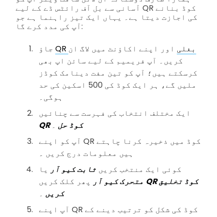
آسانی سے بل آف رائٹس ڈے کے لیے QR کوڈ بنانے
کی اجازت دیتا ہے۔ یہاں ایک تیز راہنما ہے جو
آپ کی مدد کرے گا:
QR بغلی
اور اپنے اکاؤنٹ میں لاگ ان
جاؤ
کریں۔ آپ فریمیم کے لیے سائن اپ بھی
کرسکتے ہیں؛ آپ کو تین مفت دینامک کوڈز
ملیں گے، ہر ایک کوڈ کی 500 اسکین کی حد
ہوگی۔
ایک مختلف انتخاب کی فہرست سے چنائیں
QR کوڈ حل
۔
آپ کو اپنے QR کوڈ میں ذخیرہ کرنا چاہتے
ہیں معلومات درج کریں
۔
کوئی ایک منتخب کریں
ثابت کیو آر
یا
QR کوڈ تخلیق
پھر کلک کریں
متحرک کیو آر
کریں
۔
آپ اپنے QR کوڈ کی شکل کو ترتیب دینے کے