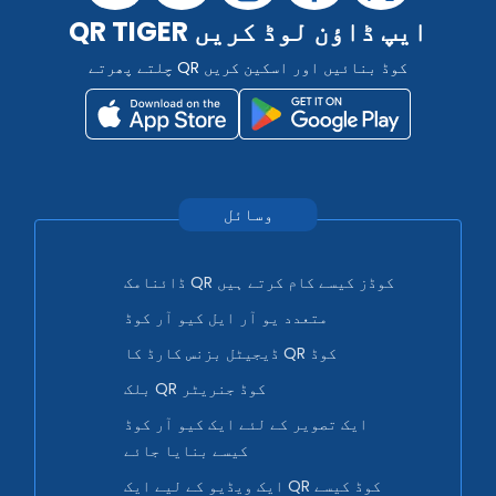
QR TIGER ایپ ڈاؤن لوڈ کریں
چلتے پھرتے QR کوڈ بنائیں اور اسکین کریں
وسائل
ڈائنامک QR کوڈز کیسے کام کرتے ہیں
متعدد یو آر ایل کیو آر کوڈ
ڈیجیٹل بزنس کارڈ کا QR کوڈ
بلک QR کوڈ جنریٹر
ایک تصویر کے لئے ایک کیو آر کوڈ
کیسے بنایا جائے
ایک ویڈیو کے لیے ایک QR کوڈ کیسے