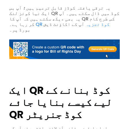
یہ ترقی یافتہ کوڈز قابل ترمیم ہیں؛ آپ بس
ایک نیا کوئز لنک QR کوڈ میں ڈال سکتے ہیں۔ آپ
یہ بھی دیکھ سکتے ہیں کہ آپ کا QR کس طرح کام
QR کوڈ تجزیہ
آپ کے اکاؤنٹ ڈیش
کر رہا ہے۔
بورڈ پر۔
ایک QR کوڈ بنانے کے
لیے کیسے بنایا جائے
QR کوڈ جنریٹر
ہمارا صارف دوستانہ آن لائن سافٹ ویئر آپ کو