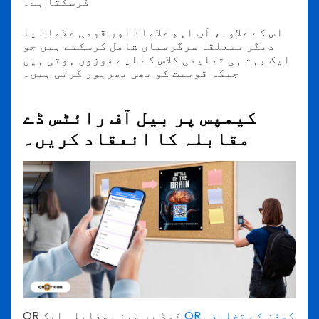
کرسکتا ہے۔
اس کے علاوہ، آپ اہم علامات اور قومی علامات یا
دیگر متعلقہ سرگرمیاں شامل کرسکتے ہیں جو
ایک بہت ہی تعلیمی کلاس کے لیے موزوں ہوتی ہیں
جبکہ قومیت کو بھی بھرپور کرتی ہیں۔
کیمپس پر بیل آف رائٹس ڈے
مقابلہ کا انعقاد کریں۔
QR کوڈز کے تخلیقی
QR کوڈ پر مبنی مقابلہ ایک