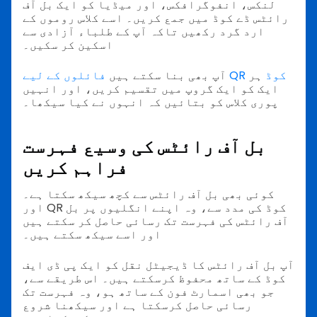
لنکس، انفوگرافکس، اور میڈیا کو ایک بل آف
رائٹس ڈے کوڈ میں جمع کریں۔ اسے کلاس روموں کے
ارد گرد رکھیں تاکہ آپ کے طلباء آزادی سے
اسکین کر سکیں۔
فائلوں کے لیے QR کوڈ
ہر
آپ بھی بنا سکتے ہیں
ایک کو ایک گروپ میں تقسیم کریں، اور انہیں
پوری کلاس کو بتائیں کہ انہوں نے کیا سیکھا۔
بل آف رائٹس کی وسیع فہرست
فراہم کریں
کوئی بھی بل آف رائٹس سے کچھ سیکھ سکتا ہے۔
اور QR کوڈ کی مدد سے، وہ اپنے انگلیوں پر بل
آف رائٹس کی فہرست تک رسائی حاصل کر سکتے ہیں
اور اسے سیکھ سکتے ہیں۔
آپ بل آف رائٹس کا ڈیجیٹل نقل کو ایک پی ڈی ایف
کوڈ کے ساتھ محفوظ کرسکتے ہیں۔ اس طریقے سے،
جو بھی اسمارٹ فون کے ساتھ ہو، وہ فہرست تک
رسائی حاصل کرسکتا ہے اور سیکھنا شروع