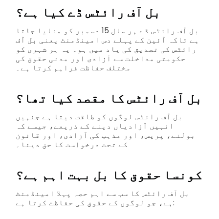
بل آف رائٹس ڈے کیا ہے؟
بل آف رائٹس ڈے ہر سال 15 دسمبر کو منایا جاتا
ہے تاکہ آئین کے پہلے دس امینڈمنٹ یعنی بل آف
رائٹس کی تصدیق کی یاد میں ہو۔ یہ ہر شہری کو
حکومتی مداخلت سے آزادی اور مدنی حقوق کی
مختلف حفاظت فراہم کرتا ہے۔
بل آف رائٹس کا مقصد کیا تھا؟
بل آف رائٹس لوگوں کو طاقت دیتا ہے جنہیں
انہیں آزادیاں دینے کے ذریعے، جیسے کہ
بولنے، پریس، اور مذہب کی آزادی، اور قانون
کے تحت درخواست کا حق دینا۔
کونسا حقوق کا بل بہت اہم ہے؟
بل آف رائٹس کا سب سے اہم حصہ پہلا امینڈمنٹ
ہے، جو لوگوں کے حقوق کی حفاظت کرتا ہے: