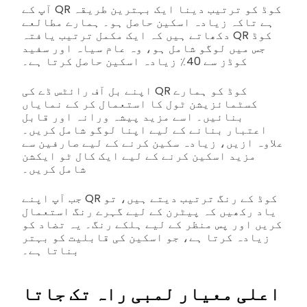
آپ کے QR کوڈ کو ترتیب دینا ایک بہترین طریقہ
ہے تاکہ زیادہ اسکین حاصل ہو۔ ہمارے مطالعے
دکھاتے ہیں کہ ایک مکمل ترتیب یافتہ QR کوڈ
جس میں لوگو شامل ہو، وہ عام سیاہ اور سفید
کوڈز سے 40٪ زیادہ اسکین حاصل کرتا ہے۔
اپنے بل آف رائٹس ڈے کی QR کوڈ کو ہمارے
کسٹمائزیشن ٹول کا استعمال کر کے نمایاں
بنائیں۔ اسے مزید پیشہ ورانہ اور قابل
اعتبار بنانے کے لیے اپنا لوگو شامل کریں۔
علاوہ ازیں، زیادہ سکین کرنے کے لیے صارفین سے
مزید اسکین کرنے کے لیے ایک کال ٹو ایکشن
شامل کریں۔
جب آپ اپنے QR کوڈ کے رنگ ترتیب دیتے ہیں، تو
یاد رکھیں کہ پیٹرن کے لیے گہرے رنگ استعمال
کریں اور پس منظر کے لیے ہلکے رنگ۔ یہ تضاد کو
زیادہ کرتا ہے، جو اسکین کی قابلیت کو بہتر
بناتا ہے۔
اعلی معیار لمبی راہ تک جاتا