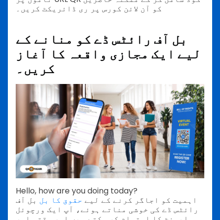
کو آن لائن کورس پر ری ڈائریکٹ کریں۔
بل آف رائٹس ڈے کو منانے کے
لیے ایک مجازی واقعہ کا آغاز
کریں۔
Hello, how are you doing today?
اہمیت کو اجاگر کرنے کے لیے
حقوق کا بل
بل آف
رائٹس ڈے کی خوشی مناتے ہوئے، آپ ایک ورچوئل
ایونٹ کا اہتمام کر سکتے ہیں اور وقتی اور