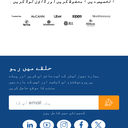
>
تخصیص دیں
>
محفوظ کریں اور ڈاؤن لوڈ کریں
۔
حلقے میں رہو
ہمارے نیوز لیٹر کے لیے سائن اپ کریں اور پہلے
ہی پروموشنز، اپ ڈیٹس، اور ٹپس کے بارے میں
سننے کا موقع حاصل کریں
کمیونٹی میں شامل ہوں