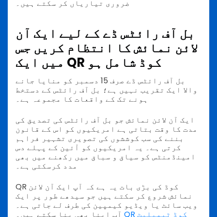
ضروری تیاریاں کر سکتے ہیں۔
بل آف رائٹس ڈے کے لیے ایک آن
لائن نمائش کا انتظام کریں جس
میں ایک QR کوڈ شامل ہو
بل آف رائٹس ڈے صرف 15 دسمبر کو منایا جانے
والا ایک تقریب نہیں ہے؛ بل آف رائٹس کے دستخط
ہونے تک کے واقعات کا مجموعہ ہے۔
ایک آن لائن نمائش جو بل آف رائٹس کی تصدیق کی
مدت کا وقت بتاتی ہے امریکیوں کو اس کے قانون
بننے کی سب کوششوں کی تصویری تشہیر فراہم
کرتی ہے۔ یہ امریکیوں کو آئین کے پہلے دس
امینڈمنٹس کو سیاق و سباق میں رکھنے میں بھی
مدد کرسکتی ہے۔
QR کوڈ کی بڑی بات یہ ہے کہ آپ ایک آن لائن
نمائش شروع کر سکتے ہیں جو سیدھے طور پر ایک
ویب سائٹ یا ویڈیو کیمپین کی طرف لے جاتی ہے۔
QR کوڈ ٹیمپلیٹ
آپ اپنا بھی بنا سکتے ہیں۔