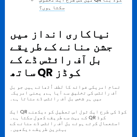
سکتا ہوں؟
نیاکاری انداز میں
جشن منانے کے طریقے
بل آف رائٹس ڈے کے
ساتھ QR کوڈز
تمام امریکی فوائد کا لطف اُٹھاتے ہیں جو بل
آف رائٹس کی تخلیق سے آیا ہے، یعنی امریکہ
میں ہر شخص بل آف رائٹس ڈے مناتا ہے۔
ایک QR کوڈ کی طرح ایک ٹول اس تعطیل کو دیکھنے
کے بہت سے طریقے کھول سکتا ہے۔ QR کوڈ
استعمال کرتے ہوئے بل آف رائٹس ڈے منانے کے
بہترین طریقے دیکھیں۔