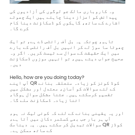
وہ کاروباری مالک جو لوگوں کی آزادیوں کی
پیدائش کو اعزاز دینا چاہتے ہیں ایک چھوٹے
اشارے کے ساتھ، گاہکوں کو ڈسکاؤنٹ دینا کام
کرے گا۔
تاہم، چونکہ یہ بل آف رائٹس ڈے ہے، تو ایک
چھوٹا سا موڑ لے کر انہیں بل آف رائٹس کے بارے
میں ایک حقیقت کے سوال سے ٹیسٹ کریں۔ اگر وہ
صحیح جواب دیتے ہیں، تو انہیں موزوں ڈسکاؤنٹ
دیں۔
Hello, how are you doing today?
آپ اپنے QR کوڈ کوئز کو زیادہ متعلقہ بنانے
کے لئے سوالات کو آسان، معتدل اور مشکل میں
تقسیم کرسکتے ہیں۔ جتنا مشکل سوال ہوگا،
اتنا زیادہ ڈسکاؤنٹ ملے گا۔
اور یہ یقینی بنانے کے لئے کہ کوئی لیک نہ ہو،
آپ ہر بار جب بھی کسٹمر دکان میں آتا ہے،
سوالات تبدیل کر سکتے ہیں۔ یہ دینامک QR کوڈز
کے ساتھ ممکن ہے۔