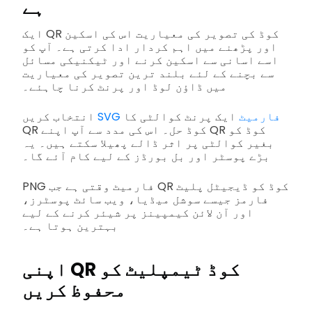
ہے
ایک QR کوڈ کی تصویر کی معیاریت اس کی اسکین
اور پڑھنے میں اہم کردار ادا کرتی ہے۔ آپ کو
اسے اسانی سے اسکین کرنے اور ٹیکنیکی مسائل
سے بچنے کے لئے بلند ترین تصویر کی معیاریت
میں ڈاؤن لوڈ اور پرنٹ کرنا چاہئے۔
SVG فارمیٹ
ایک پرنٹ کوالٹی کا
انتخاب کریں
QR کوڈ حل۔ اس کی مدد سے آپ اپنے QR کوڈ کو
بغیر کوالٹی پر اثر ڈالے پھیلا سکتے ہیں۔ یہ
بڑے پوسٹر اور بل بورڈز کے لیے کام آئے گا۔
PNG فارمیٹ وقتی ہے جب QR کوڈ کو ڈیجیٹل پلیٹ
فارمز جیسے سوشل میڈیا، ویب سائٹ پوسٹرز،
اور آن لائن کیمپینز پر شیئر کرنے کے لیے
بہترین ہوتا ہے۔
اپنی QR کوڈ ٹیمپلیٹ کو
محفوظ کریں