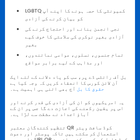
LGBTQ کمیونٹی کا حصہ ہونے کا اپنے آپ
کو بیان کرنے کی آزادی
نجی انجمن بنانے اور احتجاج کرنے کی
آزادی بغیر نوکری کی سلامتی کا خوف کیے
بغیر
تمام جنسوں، نسلوں، عوامی نمائندوں،
اور مذاہب کے لیے برابر مواقع
بل آف رائٹس ڈے پر، سب کو یاد دلانے کے لئے ایک
آن لائن کورس کا انعقاد کریں کہ وجہ کیا ہے
حقوق کا بل
آج بھی اتنی ہی اہمیت ہے۔
یہ امریکیوں کو ان کی آزادی کی قدر کرنے اور
اس پر یقین رکھنے کی اجازت دے گا جس پر ان کے
آباؤ اجداد نے مشقت سے لڑا ہے۔
تنظیم کنندگان معتبر QR کوڈ سافٹ ویئر
استعمال کر سکتے ہیں تاکہ پوسٹر اور دعوت
ناموں پر URL QR کوڈ شامل کر کے ممکنہ حاضرین