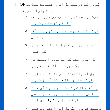
QR کوڈز کے ذریعے بل آف رائٹس ڈے منانے
کے نوآراہ طریقے
سوشیل اسٹڈیز کے درسوں میں بل آف
رائٹس کو شامل کریں
ایک مکمل فہرست فراہم کریں بل آف
رائٹس
کیمپس پر بل آف رائٹس ڈے مقابلہ
کرائیں
بل آف رائٹس کی موجودہ اہمیت پر
ایک کورس کا انعقاد کریں
بل آف رائٹس ڈے کو منانے کے لیے
ایک مجازی واقعہ کا آغاز کریں
بل آف رائٹس ڈے کے لیے ایک آن لائن
نمائش کا منظر نامہ ہوسٹ کریں جس
میں ایک QR کوڈ شامل ہو
تخلیق کریں ایک بل آف رائٹس ڈے کیو