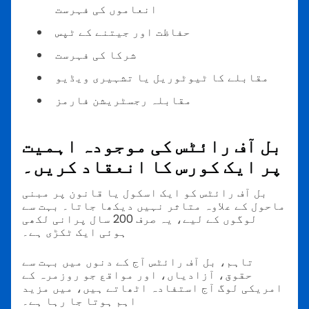
انعاموں کی فہرست
حفاظت اور جیتنے کے ٹپس
شرکا کی فہرست
مقابلے کا ٹیوٹوریل یا تشہیری ویڈیو
مقابلہ رجسٹریشن فارمز
بل آف رائٹس کی موجودہ اہمیت
پر ایک کورس کا انعقاد کریں۔
بل آف رائٹس کو ایک اسکول یا قانون پر مبنی
ماحول کے علاوہ متاثر نہیں دیکھا جاتا۔ بہت سے
لوگوں کے لیے، یہ صرف 200 سال پرانی لکھی
ہوئی ایک ٹکڑی ہے۔
تاہم، بل آف رائٹس آج کے دنوں میں بہت سے
حقوق، آزادیاں، اور مواقع جو روزمرہ کے
امریکی لوگ آج استفادہ اٹھاتے ہیں، میں مزید
اہم ہوتا جا رہا ہے۔