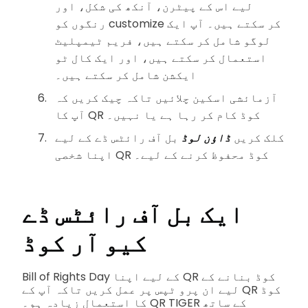
لیے اس کے پیٹرن، آنکھ کی شکل، اور
رنگوں کو customize کر سکتے ہیں۔ آپ ایک
لوگو شامل کر سکتے ہیں، فریم ٹیمپلیٹ
استعمال کر سکتے ہیں، اور ایک کال ٹو
ایکشن شامل کر سکتے ہیں۔
آزمائشی اسکین چلائیں تاکہ چیک کریں کہ
آپ کا QR کوڈ کام کر رہا ہے یا نہیں۔
کلک کریں
ڈاؤن لوڈ
بل آف رائٹس ڈے کے لیے
اپنا شخصی QR کوڈ محفوظ کرنے کے لیے۔
ایک
بل آف رائٹس ڈے
کیو آر کوڈ
Bill of Rights Day کے لیے اپنا QR کوڈ بنانے کے
لیے ان پرو ٹپس پر عمل کریں تاکہ آپ کے QR کوڈ
کا استعمال زیادہ ہو۔ QR TIGER کے ساتھ