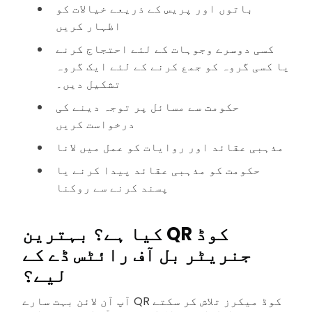
باتوں اور پریس کے ذریعے خیالات کو
اظہار کریں
کسی دوسرے وجوہات کے لئے احتجاج کرنے
یا کسی گروہ کو جمع کرنے کے لئے ایک گروہ
تشکیل دیں۔
حکومت سے مسائل پر توجہ دینے کی
درخواست کریں
مذہبی عقائد اور روایات کو عمل میں لانا
حکومت کو مذہبی عقائد پیدا کرنے یا
پسند کرنے سے روکنا
کیا ہے؟
بہترین QR کوڈ
جنریٹر
بل آف رائٹس ڈے کے
لیے؟
آپ آن لائن بہت سارے QR کوڈ میکرز تلاش کر سکتے