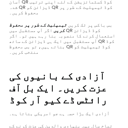
آسان QR کوڈ کسٹمائزیشن کے لئے اپنی ترتیب
شدہ QR ڈیزائن کو QR کوڈ ٹیمپلیٹ کے طور پر
محفوظ کریں۔
بس باکس پر ٹک کریں
ٹیمپلیٹ کے طور پر محفوظ
کریں
اگر آپ مستقبل میں QR کوڈ ڈیزائن
استعمال کرنے کا منصوبہ بنا رہے ہیں تو۔ اگر
آپ مستقبل میں ایک ہی ڈیزائن کے ساتھ QR کوڈ
بناتے ہیں، تو بس محفوظ QR کوڈ ٹیمپلیٹ کو
منتخب کریں۔
آزادی کے بانیوں کی
عزت کریں۔
ایک
بل آف
رائٹس ڈے کیو آر کوڈ
آزادی ایک بڑا حصہ ہے جو امریکی بناتا ہے۔
تمام سال میں بنیادی والدین کی عزت کرنے کے