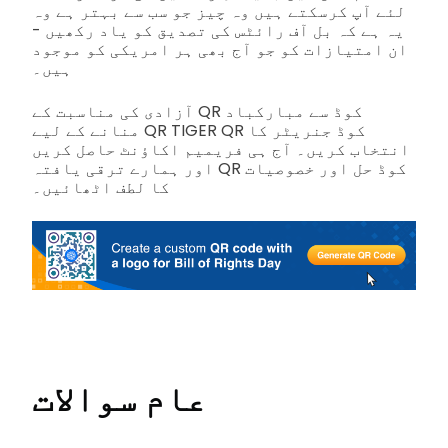
لئے آپ کرسکتے ہیں وہ چیز جو سب سے بہتر ہے وہ
یہ ہے کہ بل آف رائٹس کی تصدیق کو یاد رکھیں -
ان امتیازات کو جو آج بھی ہر امریکی کو موجود
ہیں۔
آزادی کی مناسبت کے QR کوڈ سے مبارکباد
منانے کے لیے QR TIGER QR کوڈ جنریٹر کا
انتخاب کریں۔ آج ہی فریمیم اکاؤنٹ حاصل کریں
اور ہمارے ترقی یافتہ QR کوڈ حل اور خصوصیات
کا لطف اٹھائیں۔
عام سوالات