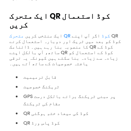
ایک متحرک QR کوڈ استعمال
کریں
متحرک QR کوڈ
اگر آپ اپنے QR
ایک منتخب کریں
کوڈ کو بعد میں ٹریک اور دوبارہ استعمال کرنے
کا منصوبہ بنا رہے ہیں۔ ڈائنامک QR کوڈ کے
ساتھ، آپ بالکل اپنے QR کوڈ کے استعمال کو
زیادہ سے زیادہ بنا سکتے ہیں کیونکہ یہ ترقی
یافتہ خصوصیات کے ساتھ آتے ہیں۔
قابل ترمیمیت
ٹریکنگ خصوصیت
GPS پر مبنی ٹریکنگ برائے بالکل درست
مقام کی ٹریکنگ
QR کوڈ کی میعاد ختم ہوگئی
QR کوڈ پاس ورڈ