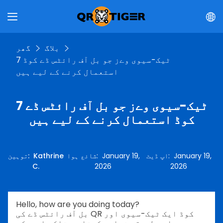
بلاگ
گھر
7 ٹیک-سیوی وےز جو بل آف رائٹس ڈے کوڈ
استعمال کرنے کے لیے ہیں
7 ٹیک-سیوی وےز جو بل آف رائٹس ڈے
کوڈ استعمال کرنے کے لیے ہیں
January 19,
:
اپ ڈیٹ
January 19,
:
شائع ہوا
Kathrine
:
توہین
C.
2026
2026
Hello, how are you doing today?
بل آف رائٹس ڈے کی QR کوڈ ایک ٹیک-سیوی اور