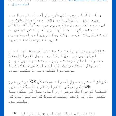
استعمال
۔
جبکہ طلباء بچوں کی طرح بل آف رائٹس سیکھتے
ہیں، البتہ ان کی عمر بڑھنے پر ان کی طرف سے
ایسے سوالات بھول جاتے ہیں جیسے، "بل آف رائٹس
کا مقصد کیا تھا؟" یا "بل آف رائٹس کو کس نے
دستخط کیا؟" جب وہ بڑے ہوتے ہیں اور اسکول میں
نئی باتیں سیکھتے ہیں۔
تازگی برقرار رکھنے کے لئے، آپ وسط اور اعلی
اسکولوں کے بیچ ایک کیمپس بل آف رائٹس ڈے
مقابلہ آغاز کرسکتے ہیں۔ جیتنے والوں کو ان
کے سوشل اسٹڈیز کلاس کے لئے ایک سرٹیفکیٹ یا
بونس پوائنٹس دیے جا سکتے ہیں۔
موڈریٹرز QR کوڈز کے ذریعے بل آف رائٹس ڈے کی
تقریب کو انٹرایکٹو بنا سکتے ہیں۔ QR
ٹیکنالوجی ایک موثر اور آسان عمل کو ممکن بنا
سکتی ہے۔ یہ ڈیٹا جیسے محفوظ کرنے میں مدد کر
سکتی ہے۔
مقابلے کی میکانکس اور جیتنے والے