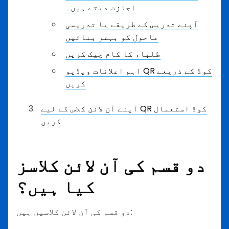
اجازت دیتے ہیں۔
آپنے تدریس کے طریقے یا تدریسی
ماحول کو بہتر بنائیں
طلباء کا کام چیک کریں
اہم اعلانات ویڈیو QR کوڈ کے ذریعے
کریں
آپنے آن لائن کلاس کے لیے QR کوڈ استعمال
کریں
دو قسم کی آن لائن کلاسز
کیا ہیں؟
دو قسم کی آن لائن کلاسیں ہیں: