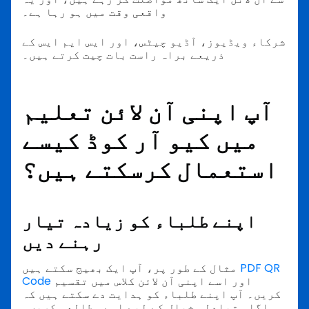
واقعی وقت میں ہو رہا ہے۔
شرکاء ویڈیوز، آڈیو چیٹس، اور ایس ایم ایس کے
ذریعے براہ راست بات چیت کرتے ہیں۔
آپ اپنی آن لائن تعلیم
میں کیو آر کوڈ کیسے
استعمال کرسکتے ہیں؟
اپنے طلباء کو زیادہ تیار
رہنے دیں
PDF QR
مثال کے طور پر، آپ ایک بھیج سکتے ہیں
اور اسے اپنی آن لائن کلاس میں تقسیم
Code
کریں۔ آپ اپنے طلباء کو ہدایت دے سکتے ہیں کہ
اگلی تبادلہ خیال کے لیے اسے مطالعہ کریں۔