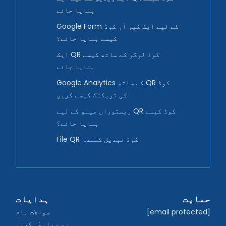
بنایا جائے
Google Form کے لیے ایک کیو آر کوڈ
کیسے بنایا جائے؟
ایک QR کوڈ لوگو کے ساتھ کیسے
بنایا جائے
Google Analytics کے ساتھ QR کوڈ
کی ٹریکنگ کیسے کریں
ریستوراں مینو کے لیے QR کوڈ کیسے
بنایا جائے؟
File QR کوڈ تبدیل کنندہ
حمایت
ہدایات
[email protected]
سوالات عام
ہم سے رابطہ کریں