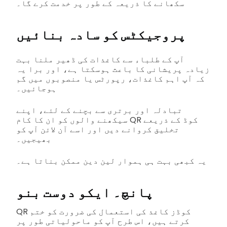
سکھانے کا ذریعہ کے طور پر خدمت کرے گا۔
پروجیکٹس کو سادہ بنائیں
آپ کے طلباء سے کاغذات کی ڈھیر ملنا بہت
زیادہ پریشانی کا باعث ہوسکتا ہے، اور برا یہ
کہ آپ اہم کاغذات، رپورٹس یا منصوبوں میں گم
ہوجائیں۔
تبادلہ اور برتری سے بچنے کے لئے، اپنے
سیکھنے والوں کو ان کا کام QR کوڈ کے ذریعے
تخلیق کروانے دیں اور اسے آن لائن آپ کو
بھیجیں۔
یہ کبھی بہت ہی ہموار لین دین ممکن بناتا ہے۔
پانچ۔ ایکو دوست بنو
QR کوڈز کاغذ کی استعمال کی ضرورت کو ختم
کرتے ہیں، اس طرح آپ کو ماحولیاتی طور پر