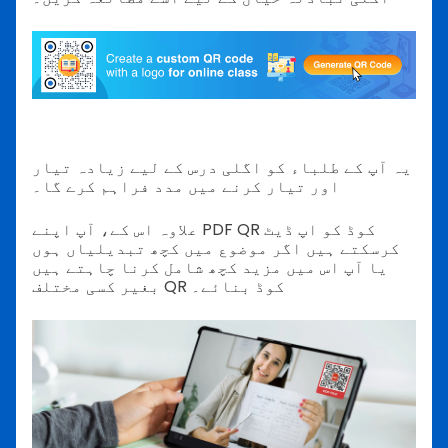
یہ آپ کے طلباء کو اگلی درس کے لیے زیادہ تیار
اور تیار کرنے میں مدد فراہم کرے گا۔
علاوہ اس کے، آپ اپنے PDF QR کوڈ کو اپ ڈیٹ
کرسکتے ہیں اگر موضوع میں کچھ تبدیلیاں ہوں
یا آپ اس میں مزید کچھ شامل کرنا چاہتے ہیں
بغیر کسی مختلف QR کوڈ بنائے۔