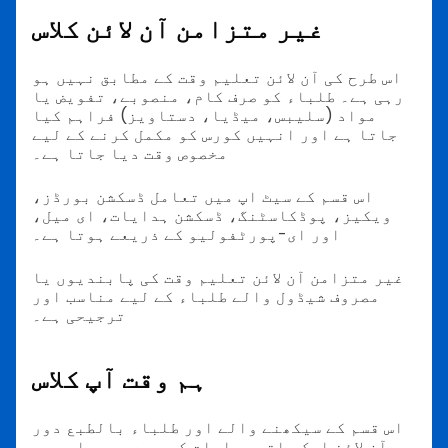
غیر متزامن آن لائن کلاس
اس طرح کی آن لائن تعلیم وقت کے مطابق نہیں ہو
رہی ہے۔ طلباء کو صرف کام، منصوبے، تفویض یا
مواد (سلیبس، میڈیا، دستاویز) فراہم کیا
جاتا ہے اور انہیں کورس کو مکمل کرنے کے لیے
مخصوص وقت دیا جاتا ہے۔
اس قسم کے سیٹ اپ میں تعامل ڈسکشن بورڈز،
ویکیز، پوڈکاسٹنگ، ڈسکشن ہدایات، ای میل،
اور ای-پورٹفولیو کے ذریعے ہوتا ہے۔
غیر متزامن آن لائن تعلیم وقت کی پابندیوں یا
مصروف شیڈول والے طلباء کے لیے مناسب اور
ترجیحی ہے۔
ہم وقت آپ کلاس
اس قسم کے سیکھنے والے اور طلباء بالطبع دور
سے آن لائن ایک ساتھ مواصلت کر رہے ہیں، اور یہ