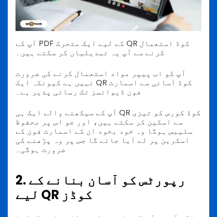
آپ کے PDF کے لیے ایک متحرک QR کوڈ استعمال
کرنے سے آپ یہ تبدیلیاں کر سکتے ہیں۔
آپ کو اب پیپر مواد استعمال کرنے کی ضرورت
نہیں ہے کیونکہ ایک QR کوڈ آسانی سے اسمارٹ
فون ڈیوائسز تک رسائی پذیر ہے۔
آپ کے سیکھنے والے ایک ہی QR کوڈ کورس کو تیزی
سے اسکین کر سکتے ہیں، اور جو اس پر محفوظ
سلیبس ہوگا وہ خود بخود ان کے اسمارٹ فون کے
اسکرین پر لے آیا جائے گا جس پر وہ پڑھنے کی
ضرورت ہوگی۔
2. رپورٹس کو آسان بنانے کے
لیے QR کوڈز