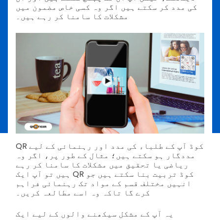
کی مدد کر سکتے ہیں اگر وہ کسی خاص مضمون میں
مشکلات کا سامنا کر رہے ہیں۔
QR کوڈ آپ کے طلباء کی مدد اور رہنمائی کے لیے
مددگار ہو سکتے ہیں؛ مثال کے طور پر، اگر وہ
ریاضی یا تحقیق میں مشکلات کا سامنا کر رہے
ہیں تو آپ ایک QR کوڈ تربیت بنا سکتے ہیں جو
انہیں مختلف قسم کے مواد تک رہنمائی فراہم
کرے گا تاکہ وہ اسے مطالعہ کریں۔
یہ آپ کے مشکل سیکھنے والوں کے لیے ایک