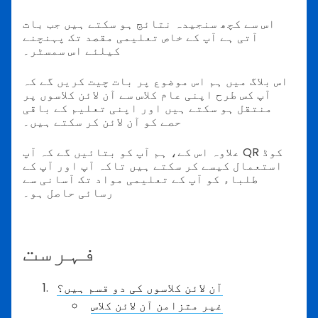
اس سے کچھ سنجیدہ نتائج ہو سکتے ہیں جب بات
آتی ہے آپ کے خاص تعلیمی مقصد تک پہنچنے
کیلئے اس سمسٹر۔
اس بلاگ میں ہم اس موضوع پر بات چیت کریں گے کہ
آپ کس طرح اپنی عام کلاس سے آن لائن کلاسوں پر
منتقل ہو سکتے ہیں اور اپنی تعلیم کے باقی
حصے کو آن لائن کر سکتے ہیں۔
علاوہ اس کے، ہم آپ کو بتائیں گے کہ آپ QR کوڈ
استعمال کیسے کر سکتے ہیں تاکہ آپ اور آپ کے
طلباء کو آپ کے تعلیمی مواد تک آسانی سے
رسائی حاصل ہو۔
فہرست
آن لائن کلاسوں کی دو قسم ہیں؟
غیر متزامن آن لائن کلاس