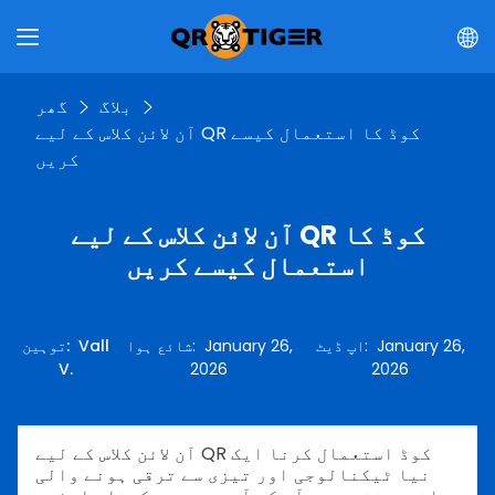
بلاگ
گھر
آن لائن کلاس کے لیے QR کوڈ کا استعمال کیسے
کریں
آن لائن کلاس کے لیے QR کوڈ کا
استعمال کیسے کریں
January 26,
:
اپ ڈیٹ
January 26,
:
شائع ہوا
Vall
:
توہین
V.
2026
2026
آن لائن کلاس کے لیے QR کوڈ استعمال کرنا ایک
نیا ٹیکنالوجی اور تیزی سے ترقی ہونے والی