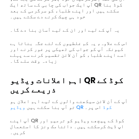
آپ ایک جواب کی چابی کے ساتھ ایک QR کوڈ بنا
سکتے ہیں اور اپنے طلباء کو سرگرمی کے بعد
خود ہی چیک کرنے دے سکتے ہیں۔
یہ آپ کے لیے اور ان کے لیے آسان بنا دے گا۔
اس کے علاوہ، یہ کم غلطیوں کے لئے جگہ بناتا ہے
کیونکہ آپ کو جواب کی ٹھیکی پر غور کرنے اور
اسے اپنے طلباء کو آن لائن تقسیم کرنے سے پہلے
زیادہ وقت ملے گا۔
اہم اعلانات ویڈیو QR کوڈ کے
ذریعے کریں
آپ کے آن لائن سیکھنے والوں کے لیے اہم اعلان ہو
ویڈیو QR کوڈ
اس پر۔
تو آپ بنا سکتے ہیں
آپ اپنے QR کوڈ کے پیچھے ویڈیو کو ترمیم اور
اپ ڈیٹ کرسکتے ہیں۔ دائنامک ونز کا استعمال
کریں۔