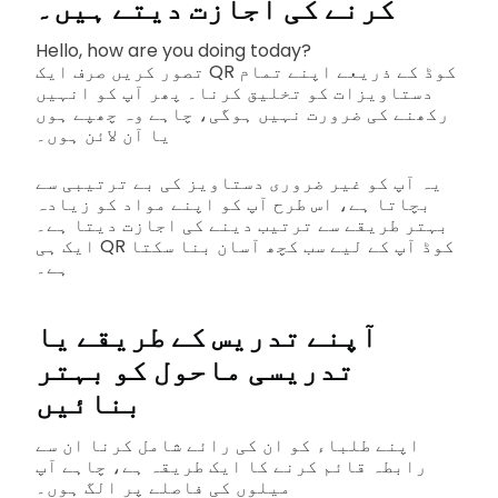
کرنے کی اجازت دیتے ہیں۔
Hello, how are you doing today?
تصور کریں صرف ایک QR کوڈ کے ذریعے اپنے تمام
دستاویزات کو تخلیق کرنا۔ پھر آپ کو انہیں
رکھنے کی ضرورت نہیں ہوگی، چاہے وہ چھپے ہوں
یا آن لائن ہوں۔
یہ آپ کو غیر ضروری دستاویز کی بے ترتیبی سے
بچاتا ہے، اس طرح آپ کو اپنے مواد کو زیادہ
بہتر طریقے سے ترتیب دینے کی اجازت دیتا ہے۔
ایک ہی QR کوڈ آپ کے لیے سب کچھ آسان بنا سکتا
ہے۔
آپنے تدریس کے طریقے یا
تدریسی ماحول کو بہتر
بنائیں
اپنے طلباء کو ان کی رائے شامل کرنا ان سے
رابطہ قائم کرنے کا ایک طریقہ ہے، چاہے آپ
میلوں کی فاصلے پر الگ ہوں۔