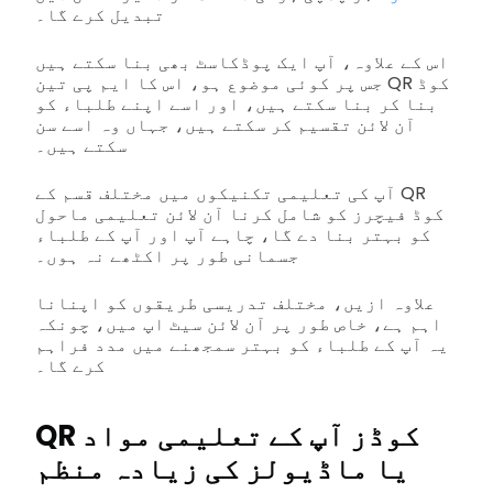
تبدیل کرے گا۔
اس کے علاوہ، آپ ایک پوڈکاسٹ بھی بنا سکتے ہیں
جس پر کوئی موضوع ہو، اس کا ایم پی تین QR کوڈ
بنا کر بنا سکتے ہیں، اور اسے اپنے طلباء کو
آن لائن تقسیم کر سکتے ہیں، جہاں وہ اسے سن
سکتے ہیں۔
آپ کی تعلیمی تکنیکوں میں مختلف قسم کے QR
کوڈ فیچرز کو شامل کرنا آن لائن تعلیمی ماحول
کو بہتر بنا دے گا، چاہے آپ اور آپ کے طلباء
جسمانی طور پر اکٹھے نہ ہوں۔
علاوہ ازیں، مختلف تدریسی طریقوں کو اپنانا
اہم ہے، خاص طور پر آن لائن سیٹ اپ میں، چونکہ
یہ آپ کے طلباء کو بہتر سمجھنے میں مدد فراہم
کرے گا۔
QR کوڈز آپ کے تعلیمی مواد
یا ماڈیولز کی زیادہ منظم