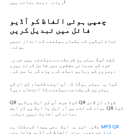
زیادہ دوست بناتے ہیں!
چھپی ہوئی الفاظ کو آڈیو
فائل میں تبدیل کریں
تمام لوگوں کے یکساں سیکھنے کے انداز نہیں
ہوتے۔
کچھ لوگ بہترین طریقے سے سیکھتے ہیں جب وہ
خود کو جسمانی مشقوں میں شامل کرتے ہیں،
دوسروں کو ویڈیو دیکھ کر، پڑھ کر یا سن کر۔
کیا یہ بہتر ہوگا کہ آپ اپنے طلباء کو ان کی
بہترین طریقے سے سیکھنے کا انتخاب دیں؟
QR کوڈ صرف آپ کو ایک ویڈیو QR کوڈ، آن لائن
مواد کے لئے یو آر ایل یا ایک پی ڈی ایف QR کوڈ
بنانے کی اجازت نہیں دیتے۔
MP3 QR
علاوہ اس، یہ ایک بھی پیدا کرسکتا ہے
کوڈ
جو چھپی ہوئی الفاظ کو آڈیو فائل میں