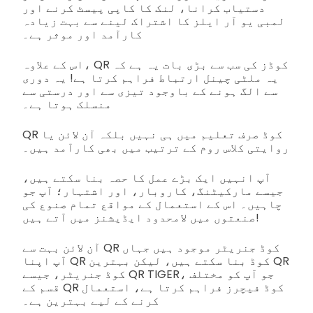
دستیاب کرانا، لنک کا کاپی پیسٹ کرنے اور
لمبی یو آر ایلز کا اشتراک لینے سے بہت زیادہ
کارآمد اور موثر ہے۔
اس کے علاوہ، QR کوڈز کی سب سے بڑی بات یہ ہے کہ
یہ ملٹی چینل ارتباط فراہم کرتا ہے! یہ دوری
سے الگ ہونے کے باوجود تیزی سے اور درستی سے
منسلک ہوتا ہے۔
QR کوڈ صرف تعلیم میں ہی نہیں بلکہ آن لائن یا
روایتی کلاس روم کے ترتیب میں بھی کارآمد ہیں۔
آپ انہیں ایک بڑے عمل کا حصہ بنا سکتے ہیں،
جیسے مارکیٹنگ، کاروبار، اور اشتہار؛ آپ جو
چاہیں۔ اس کے استعمال کے مواقع تمام صنوع کی
صنعتوں میں لامحدود ایڈیشنز میں آتے ہیں!
آن لائن بہت سے QR کوڈ جنریٹر موجود ہیں جہاں
آپ اپنا QR کوڈ بنا سکتے ہیں، لیکن بہترین QR
کوڈ جنریٹر، جیسے QR TIGER، جو آپ کو مختلف
قسم کے QR کوڈ فیچرز فراہم کرتا ہے، استعمال
کرنے کے لیے بہترین ہے۔