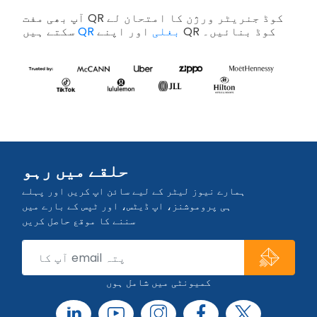
آپ بھی مفت QR کوڈ جنریٹر ورژن کا امتحان لے
اور اپنے QR کوڈ بنائیں۔
QR بغلی
سکتے ہیں
حلقے میں رہو
ہمارے نیوز لیٹر کے لیے سائن اپ کریں اور پہلے
ہی پروموشنز، اپ ڈیٹس، اور ٹپس کے بارے میں
سننے کا موقع حاصل کریں
کمیونٹی میں شامل ہوں