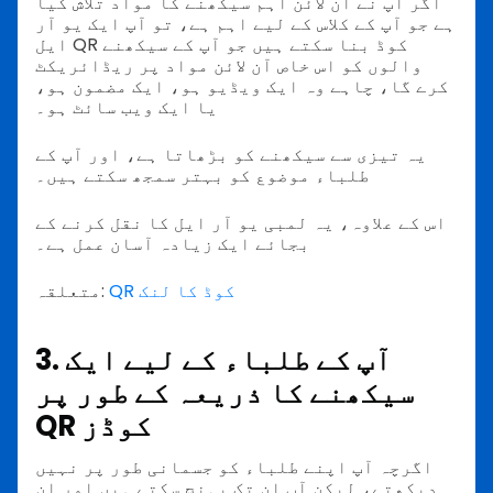
اگر آپ نے آن لائن اہم سیکھنے کا مواد تلاش کیا
ہے جو آپ کے کلاس کے لیے اہم ہے، تو آپ ایک یو آر
ایل QR کوڈ بنا سکتے ہیں جو آپ کے سیکھنے
والوں کو اس خاص آن لائن مواد پر ریڈائریکٹ
کرے گا، چاہے وہ ایک ویڈیو ہو، ایک مضمون ہو،
یا ایک ویب سائٹ ہو۔
یہ تیزی سے سیکھنے کو بڑھاتا ہے، اور آپ کے
طلباء موضوع کو بہتر سمجھ سکتے ہیں۔
اس کے علاوہ، یہ لمبی یو آر ایل کا نقل کرنے کے
بجائے ایک زیادہ آسان عمل ہے۔
QR کوڈ کا لنک
متعلقہ:
3. آپ کے طلباء کے لیے ایک
سیکھنے کا ذریعہ کے طور پر
QR کوڈز
اگرچہ آپ اپنے طلباء کو جسمانی طور پر نہیں
دیکھتے، لیکن آپ ان تک پہنچ سکتے ہیں اور ان