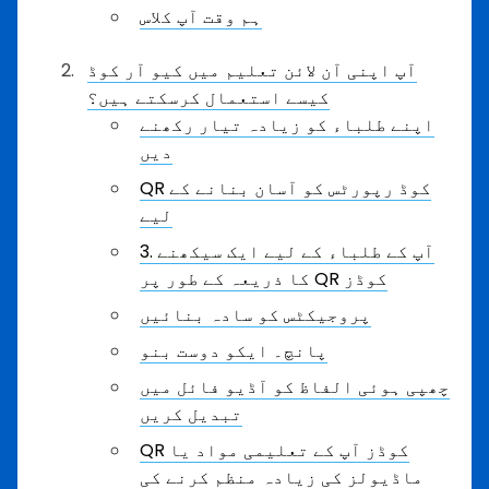
ہم وقت آپ کلاس
آپ اپنی آن لائن تعلیم میں کیو آر کوڈ
کیسے استعمال کرسکتے ہیں؟
اپنے طلباء کو زیادہ تیار رکھنے
دیں
QR کوڈ رپورٹس کو آسان بنانے کے
لیے
3. آپ کے طلباء کے لیے ایک سیکھنے
کا ذریعہ کے طور پر QR کوڈز
پروجیکٹس کو سادہ بنائیں
پانچ۔ ایکو دوست بنو
چھپی ہوئی الفاظ کو آڈیو فائل میں
تبدیل کریں
QR کوڈز آپ کے تعلیمی مواد یا
ماڈیولز کی زیادہ منظم کرنے کی