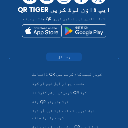
QR TIGER ایپ ڈاؤن لوڈ کریں
چلتے پھرتے QR کوڈ بنائیں اور اسکین کریں
وسائل
ڈائنامک QR کوڈز کیسے کام کرتے ہیں
متعدد یو آر ایل کیو آر کوڈ
ڈیجیٹل بزنس کارڈ کا QR کوڈ
بلک QR کوڈ جنریٹر
ایک تصویر کے لئے ایک کیو آر کوڈ
کیسے بنایا جائے
ایک ویڈیو کے لیے ایک QR کوڈ کیسے