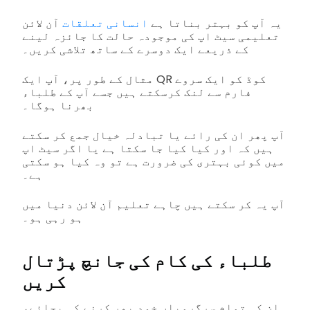
یہ آپ کو بہتر بناتا ہے
انسانی تعلقات
آن لائن
تعلیمی سیٹ اپ کی موجودہ حالت کا جائزہ لینے
کے ذریعے ایک دوسرے کے ساتھ تلاشی کریں۔
مثال کے طور پر، آپ ایک QR کوڈ کو ایک سروے
فارم سے لنک کرسکتے ہیں جسے آپ کے طلباء
بھرنا ہوگا۔
آپ پھر ان کی رائے یا تبادلہ خیال جمع کر سکتے
ہیں کہ اور کیا کیا جا سکتا ہے یا اگر سیٹ اپ
میں کوئی بہتری کی ضرورت ہے تو وہ کیا ہو سکتی
ہے۔
آپ یہ کر سکتے ہیں چاہے تعلیم آن لائن دنیا میں
ہو رہی ہو۔
طلباء کی کام کی جانچ پڑتال
کریں
ان کی تمام سرگرمیاں خود بھر کرنے کی بجائے،