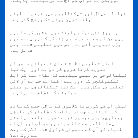
انوویشن ہے جو آپ کو آج سے ہی سیکھنا چاہئے۔
تبادلہ خیال اور ٹیکنالوجی میں ترقی نے اپنی
بلند ترین چوٹی تک پہنچ گئی ہے۔
ہر روز نئی ٹیک ریلیٹڈ دریافتیں کی جا رہی
ہیں جن کی وجہ سے ہماری زندگی کے ہر پہلو میں
بڑی تبدیلی آئی ہے، جس میں تعلیمی شعبہ بھی
شامل ہے۔
اعلی تعلیمی نظام نے ان ترقیاتی فنون کی
تعریف کرنا شروع کر دی ہے اور ایک نیا
ٹیکنالوجی پر مبنی سیکھنے کا نظام بنا کر ایک
ٹیکنوکلچر کا دور پیدا کیا ہے جس نے آن لائن
تعلیم کی شکل میں ایک نیا ٹیکنالوجی پر مبنی
سیکھنے کا نظام بنایا ہے۔
لیکن آپ کی کورس یا کلاسوں کے باقی حصے کے ساتھ
کیا کرنا ہے جب آپ یا آپ کے طلباء کو عارضی
بیماری، بری موسم، غیر منصوبہ واقعہ یا حتی
ایسا عالمی صحت کا وباء ہو جو آپ اور آپ کے
طلباء کو آپ کے معمولی شیڈول شدہ کلاس کے وقت
سے روک دے؟