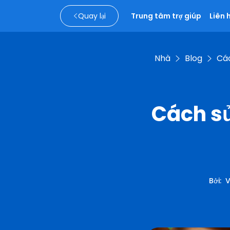
Quay lại
Trung tâm trợ giúp
Liên 
Nhà
Blog
Cá
Cách sử
Bởi
:
V