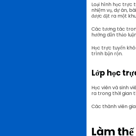
Loại hình học trực 
nhiệm vụ, dự án, bà
được đặt ra một khu
Các tương tác trong
hướng dẫn thảo luận
Học trực tuyến khôn
trình bận rộn.
Lớp học trự
Học viên và sinh viê
ra trong thời gian 
Các thành viên gia
Làm thế