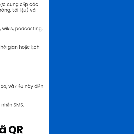
được cung cấp các
ng, tài liệu) và
, wikis, podcasting,
hời gian hoặc lịch
xa, và điều này diễn
n nhắn SMS.
mã QR