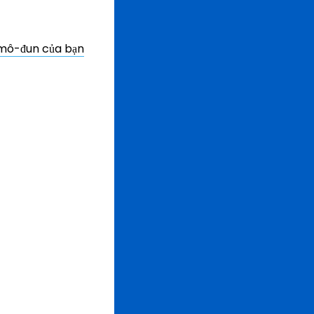
 mô-đun của bạn