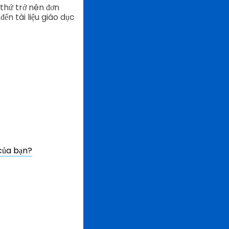
thứ trở nên đơn
ến tài liệu giáo dục
của bạn?