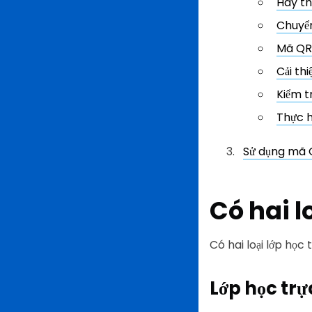
Hãy th
Chuyển
Mã QR 
Cải th
Kiểm t
Thực h
Sử dụng mã Q
Có hai lo
Có hai loại lớp học 
Lớp học tr