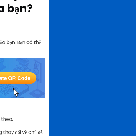
ủa bạn?
ủa bạn. Bạn có thể
 theo.
hay đổi về chủ đề,