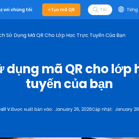
Tạo mã QR
Tiếng 
hệ với chúng tôi
ch Sử Dụng Mã QR Cho Lớp Học Trực Tuyến Của Bạn
 dụng mã QR cho lớp 
tuyến của bạn
all V.
Được xuất bản vào
:
January 26, 2026
Cập nhật
:
January 26