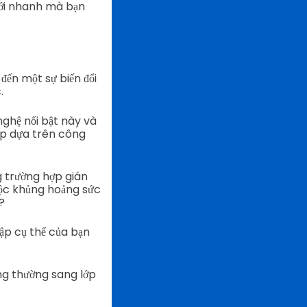
mới nhanh mà bạn
ến một sự biến đổi
.
nghệ nổi bật này và
ập dựa trên công
g trường hợp gián
cuộc khủng hoảng sức
?
ập cụ thể của bạn
ông thường sang lớp