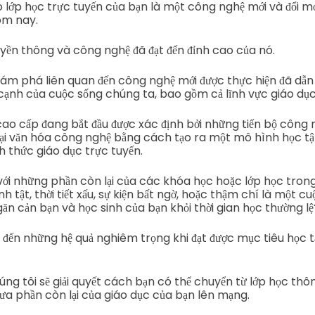
lớp học trực tuyến của bạn là một công nghệ mới và đổi 
ôm nay.
uyền thông và công nghệ đã đạt đến đỉnh cao của nó.
ám phá liên quan đến công nghệ mới được thực hiện đã dẫn đ
 cạnh của cuộc sống chúng ta, bao gồm cả lĩnh vực giáo dục
ao cấp đang bắt đầu được xác định bởi những tiến bộ công 
 đại văn hóa công nghệ bằng cách tạo ra một mô hình học t
h thức giáo dục trực tuyến.
với những phần còn lại của các khóa học hoặc lớp học tron
nh tật, thời tiết xấu, sự kiện bất ngờ, hoặc thậm chí là một 
ăn cản bạn và học sinh của bạn khỏi thời gian học thường lệ
 đến những hệ quả nghiêm trọng khi đạt được mục tiêu học t
ng tôi sẽ giải quyết cách bạn có thể chuyển từ lớp học th
ưa phần còn lại của giáo dục của bạn lên mạng.