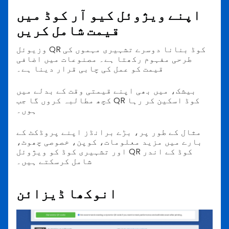
اپنے ویژوئل کیو آر کوڈ میں
قیمت شامل کریں
وزیوئل QR کوڈ بنانا دوسرے تشہیری مہموں کی
طرحی مفہوم رکھتا ہے۔ مصنوعات میں اضافی
قیمت کو عمل کی چابی قرار دینا ہے۔
بیشک، میں بھی اپنے قیمتی وقت کے بدلے میں
کچھ مطالبہ کروں گا جب QR کوڈ اسکین کر رہا
ہوں۔
مثال کے طور پر، بڑے برانڈز اپنے پروڈکٹ کے
بارے میں مزید معلومات، کوپن، خصوصی چھوٹ،
اور تشہیری کوڈ کو ویژوئل QR کوڈ کے اندر
شامل کرسکتے ہیں۔
انوکھا ڈیزائن