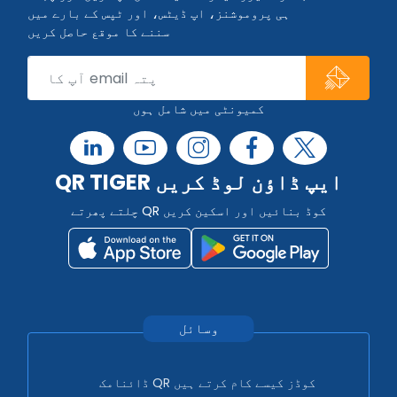
ہی پروموشنز، اپ ڈیٹس، اور ٹپس کے بارے میں
سننے کا موقع حاصل کریں
کمیونٹی میں شامل ہوں
QR TIGER ایپ ڈاؤن لوڈ کریں
چلتے پھرتے QR کوڈ بنائیں اور اسکین کریں
وسائل
ڈائنامک QR کوڈز کیسے کام کرتے ہیں