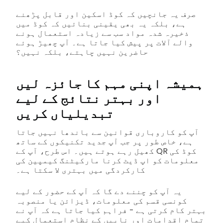
صرف یہ جانچیں کہ کوڈ اسکین اور قابل پڑھنے
ہے، بلکہ یہ بھی یقینی بنائیں کہ کوڈ میں
ذخیرہ شدہ مواد سب سے زیادہ استعمال ہونے
والے آلات پر پیش کیا جاتا ہے۔ آپ چھیڑ ہوئے
حاضرین نہیں چاہتے، بلکہ نہیں؟
ہمیشہ اپنی مہم کا جائزہ لیں
اور بہتر نتائج کے لیے
تبدیلیاں کریں
آپ کو کاروباری قوانین سے باندھا نہیں جاتا
ہے، خاص طور پر جب آپ جدید تکنیکوں کے ساتھ
کھیل رہے ہوتے ہیں۔ اس طرح، آپ کے QR کوڈ کی
معلومات کو اپ ڈیٹ کرنا مارکیٹنگ کیمپین کی
کارکردگی میں بہتری لا سکتا ہے۔
یہ آپ کو چننے دے گا کہ آپ کے حضور کے لیے
کونسی قسم کی معلومات، ڈیزائن یا منصوبہ
بہتر کام کرتی ہے - فراہم کیا جاتا ہے کہ آپ نے
تمام اقدامات اور ناپیں کے نظام استعمال کیے