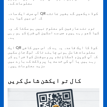
معلومات کے۔
آپ صرف ایک سادہ QR کوڈ دیکھیں گے بغیر جانتے
کہ اس میں کیا ہے۔
تو، نئے صارفین کو معلوم نہیں ہو سکتا کہ وہ
کیا کھو رہے ہیں، جس سے اسکین کی شرح کم ہو رہی
ہے۔
ایک QR کوڈ کا ایک قاعدہ یہ ہے کہ اس میں کافی
معلومات شامل ہونی چاہئے تاکہ لوگ جان سکیں
کہ آپ کوپن، ڈسکاؤنٹ، پروموشنل کوڈ فراہم کر
رہے ہیں یا آپ کی خدمت یا پروڈکٹ کے بارے میں
مزید معلومات ہیں۔
کال تو ایکشن شامل کریں