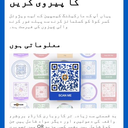
کا پیروی کریں
یہاں آپ کے مارکیٹنگ کیمپین کے لیے ویژوئل
کسر کوڈ کو کسٹمائز کرنے سے پہلے غور کرنے
والی چیزوں کی فہرست ہے۔
معلوماتی ہوں
بد قسمتی سے زیادہ تر کاروباری کارڈ، بروشر،
واقعہ کی دعوتیں، اور دیگر مواد شامل ہیں جن
میں تصویری QR کوڈ شامل ہیں بغیر کسی مزید