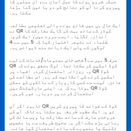
جبکہ شروع ہونے کا عمل آسان ہے، ان عملوں کا
پیروی کرنا آپ کو نتائج کو دو یا تین گنا بڑھا
سکتا ہے۔
ایک حال ہی میں شائع ہونے والی تعلیمی مطالعہ
نے QR کوڈز کے ساتھ بہت کم گاہک مشارکت کا
اندازہ لگایا۔
ایسے سروے میں، ایک گروہ
طلباء نے نتیجہ اختیار کیا کہ 5 میں سے 4
لوگوں کے پاس ایک ذہانت مند ڈیوائس ہے۔
صرف 5 میں سے 1 شخص خاص مصنوعات/خدمات کے لیے
QR کوڈ اسکین کر سکتا تھا۔
لوگ متفق ہوئے کہ
وہ روزانہ استعمال کردہ اشیاء پر QR کوڈ
اسکین کرنے کی امکانیت کم ہے۔
اس مطالعے کی
جائزہ لینے سے کسی کاروبار کے مالکوں کو ممکن
ہوتا ہے کہ وہ اپنی مارکیٹنگ میں QR کوڈ
استعمال کرنے پر دوبارہ غور کریں۔
تاہم، اگر آپ QR کوڈ کے قواعد کا پیروی کریں
تو یہ ایک عظیم طریقہ ہو سکتا ہے تاکہ آپ کی
فروخت، صارف کے ساتھ مشارکت یا ویب سائٹ کی
رسائی بڑھ سکے اگر یہ صحیح طریقے سے یا مخصوص
تکنیک یا منصوبے کے ساتھ استعمال کیا جائے۔