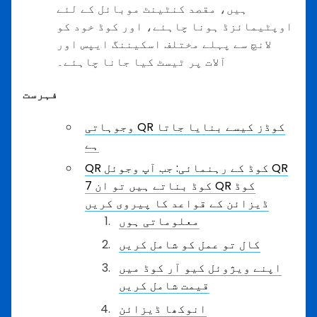
ہیں، مقصد کنٹینٹ موبائل کے لئے
اوپٹیمائزڈ ہونا چاہئے، اور کوڈ خود کو
لانچ سے پہلے مختلف اسکیننگ ایپس اور
آلات پر ٹیسٹ کیا جانا چاہئے۔
فہرست
وجوہاتی QR کوڈز کیسے بنایا جاتا
ہے
QR کوڈ کے رہنمائی: جب آپ وجوئل QR
کوڈ بناتے ہیں تو ان 7 QR کوڈ
ڈیزائن کے قواعد کا پیروی کریں
معلوماتی ہوں
کال تو عمل کو شامل کریں
اپنے ویژوئل کیو آر کوڈ میں
قیمت شامل کریں
انوکھا ڈیزائن