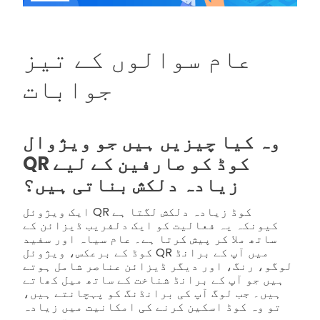
عام سوالوں کے تیز
جوابات
وہ کیا چیزیں ہیں جو ویژوال
QR کوڈ کو صارفین کے لیے
زیادہ دلکش بناتی ہیں؟
ایک ویژوئل QR کوڈ زیادہ دلکش لگتا ہے
کیونکہ یہ فعالیت کو ایک دلفریب ڈیزائن کے
ساتھ ملا کر پیش کرتا ہے۔ عام سیاہ اور سفید
کوڈ کے برعکس، ویژوئل QR میں آپ کے برانڈ
لوگو، رنگ، اور دیگر ڈیزائن عناصر شامل ہوتے
ہیں جو آپ کے برانڈ شناخت کے ساتھ میل کھاتے
ہیں۔
جب لوگ آپ کی برانڈنگ کو پہچانتے ہیں،
تو وہ کوڈ اسکین کرنے کی امکانیت میں زیادہ