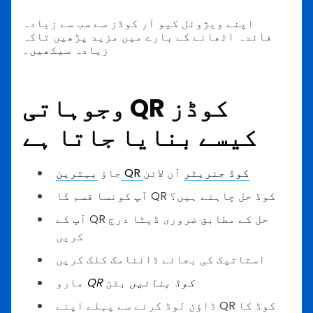
اپنے ویژوئل کیو آر کوڈز سے سب سے زیادہ
فائدہ اٹھانے کے بارے میں مزید پڑھیں تاکہ
زیادہ سیکھیں۔
وجوہاتی QR کوڈز
کیسے بنایا جاتا ہے
بہترین QR کوڈ جنریٹر
آن لائن
جاؤ
آپ کونسا قسم کا QR کوڈ حل چاہتے ہیں؟
آپ کے QR حل کے مطابق ضروری ڈیٹا درج
کریں
استاتیک کی بجائے ڈائنامک کلک کریں
QR کوڈ بنائیں
بٹن
مارو
ڈاؤن لوڈ کرنے سے پہلے اپنے QR کوڈ کا