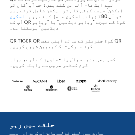
لیے ایک عام آلہ بن گئے ہیں؛ جب آپ "کال ٹو
ایکشن" جیسے کوئی کال تو ایکشن شامل کرتے ہیں
تو آپ 80٪ زیادہ اسکین حاصل کرتے ہیں۔
اسکین
آپ کے QR کوڈ کے نیچے "ویڈیو دیکھیں" یا "ویڈیو
دیکھیں" ہوسکتا ہے۔
QR TIGER QR کوڈ جنریٹر کے ساتھ اپنی مفت QR
کوڈ مارکیٹنگ کیمپین شروع کریں۔
کسی بھی مزید سوال یا تجاویز کے لیے، براہ
کرم کسٹمر سروس سے رابطہ کریں۔
حلقے میں رہو
ہمارے نیوز لیٹر کے لیے سائن اپ کریں اور پہلے