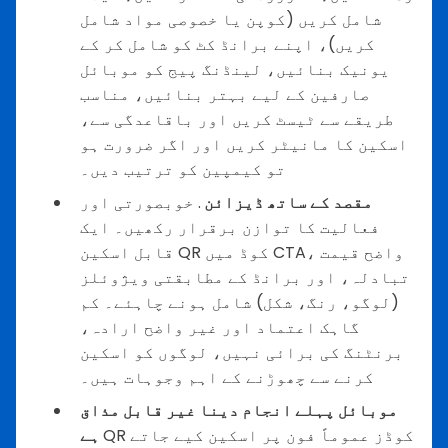
شامل کریں (کوپن یا خصوصی مواد شامل
کریں)، اپنے برانڈ کٹ کو شامل کر کے
یونیک بنائیں، لینڈنگ پیج کو موبائل
صارفین کے لیے بہتر بنائیں، مناسب
طریقے سے ٹیسٹ کریں اور باقاعدگی سے،
اسکین کا مانیٹر کریں اور اگر ضرورت ہو
تو کیمپین کو ترتیب دیں۔
مقصد کے ساتھ ڈیزائن
. خوبصورتی اور
فعالیت کا توازن برقرار رکھیں۔ ایک
قابل اسکین QR کوڈ میں CTA، واضح قیمت
تبادلہ، اور برانڈ کے مطابقتی ویژوئلز
(لوگو، رنگ، شکل) شامل ہونے چاہئے۔ کم
گاہک اعتماد اور غیر واضح ارادہ،
برنٹنگ کی برائی نہیں، لوگوں کو اسکین
کرنے سے چھوڑنے کے اہم وجوہات ہیں۔
موبائل پہلے انجام دینا غیر قابل مذاق
QR کوڈز عموماً فون پر اسکین کیے جاتے
ہے