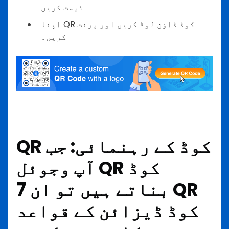
ٹیسٹ کریں
اپنا QR کوڈ ڈاؤن لوڈ کریں اور پرنٹ
کریں۔
QR کوڈ کے رہنمائی: جب
آپ وجوئل QR کوڈ
بناتے ہیں تو ان 7 QR
کوڈ ڈیزائن کے قواعد