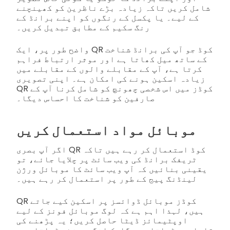
شامل کریں تاکہ زیادہ بڑے ناظرین کو کھینچنے
کے لیے۔ یا پکسل کے رنگوں کو اپنے برانڈ کے
رنگ سکیم کے مطابق تبدیل کریں۔
واضح طور پر، ایک QR کوڈ جو آپ کی برانڈ شناخت
کے ساتھ میل کھاتا ہے اور موثر ارتباط فراہم
کرتا ہے، آپ کے مقابلے والوں کے مقابلے میں
زیادہ اسکین ہونے کی امکان ہے۔ اپنی تصویری
QR کوڈز میں اس شخصی چھونچ کو شامل کرنا آپ کے
صارفین کو شناخت کا احساس دیگا۔
موبائل مواد استعمال کریں
اگر آپ بصری QR کوڈ استعمال کر رہے ہیں تاکہ
ٹریفک برانڈ کی ویب سائٹ پر چلایا جائے، تو
یقینی بنائیں کہ آپ ویب سائٹ کا موبائل ورژن
لینڈنگ پیج کے طور پر استعمال کر رہے ہیں۔
QR کوڈز موبائل ڈوائسز پر اسکین کیے جاتے
ہیں، لہذا اہم ہے کہ لوگ موبائل فونز کے لیے
اوپٹیمائز ڈیٹا حاصل کریں؛ یہ پڑھنے کی