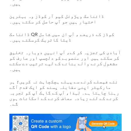
ہیں۔
ڈائنامک ویژوئل کیو آر کوڈز وہ بہترین
اختیار ہیں جو آپ حاصل کر سکتے ہیں۔
ڈائنامک QR کوڈز کے ذریعے ، آپ ان میں شامل
ڈیٹا کاٹریک کرسکتے ہیں۔
آبادی کی تجزیہ کر کے، آپ انہیں دوبارہ تخلیق
کر سکتے ہیں اور منصوبے کو دلچسپ اور صارف کو
مشغول کرنے والے بنانے کے لیے ترتیب دے سکتے
ہیں۔
نئے فیصلے کرنے سے پہلے ہچکچاہٹ نہ کریں؛ ہر
مارکیٹر اپنی مقابلہ پسند کو ایک قدم آگے
رہنا چاہتا ہے۔ لہذا، آپ کے گاہک آپ کو تجربہ
کرنے کے لئے زیادہ معاف کرنے کے امکانات ہوں
گے۔