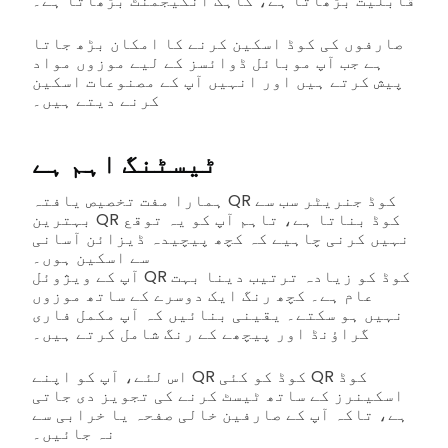
قابلیت بڑھاتا ہے، گاہک انگیجمنٹ بڑھاتا ہے۔
صارفوں کی کوڈ اسکین کرنے کا امکان بڑھ جاتا
ہے جب آپ موبائل ڈوائسز کے لیے موزوں مواد
پیش کرتے ہیں اور انہیں آپ کے مصنوعات اسکین
کرنے دیتے ہیں۔
ٹیسٹنگ اہم ہے
ہمارا مفت تخصیص یافتہ QR کوڈ جنریٹر سب سے
بہترین QR کوڈ بناتا ہے، تاہم آپ کو یہ توقع
نہیں کرنی چاہیے کہ کچھ پیچیدہ ڈیزائن آسانی
سے اسکین ہوں۔
آپ کے ویژوئل QR کوڈ کو زیادہ ترتیب دینا بہت
عام ہے۔ کچھ رنگ ایک دوسرے کے ساتھ موزوں
نہیں ہو سکتے۔ یقینی بنائیں کہ آپ مکمل فاری
گراؤنڈ اور پیچھے کے رنگ شامل کرتے ہیں۔
اس لئے، آپ کو اپنے QR کوڈ کو کئی QR کوڈ
اسکینرز کے ساتھ ٹیسٹ کرنے کی تجویز دی جاتی
ہے، تاکہ آپ کے صارفین خالی صفحہ یا خرابی سے
نہ جائیں۔