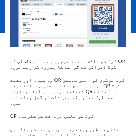
آپ کے QR کوڈ کو دلکش بنانا ضروری ہے جب آپ QR
کوڈ ڈیزائن کے قواعد کا پیروی کر رہے ہوں۔
وہ سیاہ اور سفید QR کوڈ لوگوں کو اتنی کھینچ
نہیں پاتے جتنا کہ مخصوص برانڈ کردہ QR کوڈ
کھینچتے ہیں۔ آپ اپنے ویژوئل QR کوڈ کے
مستطیل نقطوں کو بھی کاٹ کر گول بنا سکتے
ہیں۔
QR کوڈ کی غلطی برداشت کی شکریہ۔
مثال کے طور پر، کوڈ کے وسطی حصے کو ہٹا دیں
اور اپنے برانڈ کا لوگو یا کوئی خاص تصویر