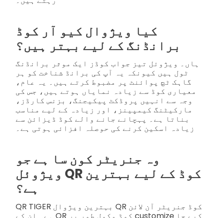
رہتے ہیں۔
کیا ویژوال کیو آر کوڈ
برانڈنگ کے لیے بہتر ہیں؟
ہاں۔ ویژوئل تیز جواب کوڈز ایک موثر برانڈنگ
ٹول ہیں کیونکہ یہ آپ کی برانڈ شناخت کو ہر
گاہک ٹچ پوائنٹ پر مضبوط کرتے ہیں۔ یہ عام،
معیاری کوڈ سے زیادہ نمایاں ہوتے ہیں، جس کی
وجہ سے انہیں پروڈکٹ پیکیجنگ، بزنس کارڈز،
مارکیٹنگ کیمپینز، اور زیادہ کے لیے مناسب
بناتا ہے۔ پہچانے جانے والے کوڈ ڈیزائن سے
زیادہ اسکین کرنے کی حوصلہ افزائی ہوتی ہے۔
وہ جنریٹر کون سا ہے جو
ویژوئل QR کوڈ کے لیے بہترین
ہے؟
QR TIGER بہترین ویژوال QR کوڈ جنریٹر آن لائن
ہے۔ ان کے QR کوڈ مکمل طور پر customize کیے جا