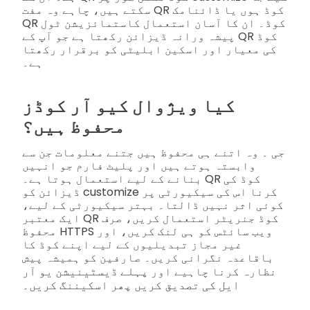
سکتے ہیں، چاہے وہ مفت QR کوڈ ہوں یا ڈائنامک
QR کوڈ۔ ان کا آسان استعمال کاستمائزیشن ٹول
پیشہ ورانہ ڈیزائن رکھتا ہے جو آپ کے QR کوڈ
کی معیار اور اسکین ابلیٹی کو برقرار رکھتا
ہے۔
کیا ویژوال کیو آر کوڈز
محفوظ ہیں؟
جی ۔ وہ اتنے ہی محفوظ ہیں جتنے معلومات جن سے
وابستہ ہوتے ہیں اور پلیٹ فارم جو انہیں
بنانے کے لیے استعمال ہوتا ہے۔ QR کوڈ کی
ڈیزائن کو customize کرنا اس کی سیکیورٹی پر
کوئی اثر نہیں ڈالتا۔ بہتر سیکیورٹی کے لیے،
ایک معتبر QR کوڈ جنریٹر استعمال کریں، صرف
محفوظ HTTPS ویب سائٹس کو ہی لنک کریں، اور
غیر مجاز تبدیلیوں کے لیے اپنے کوڈ کا
باقاعدہ نگرانی کریں۔ صارفین کو ہمیشہ پیش
پہلے ڈیسٹینیشن یو آر
نظارہ کرنا چاہیے اور
ایل کی تصدیق کریں پھر اسکیننگ کریں۔