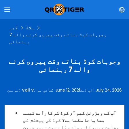
بلاگ
گھر
وجوہات کوڈ بناتے وقت پیروی کرنے والے 7
رہنمائی
وجوہات کوڈ بناتے وقت پیروی کرنے
والے 7 رہنمائی
July 24, 2026
:
اپ ڈیٹ
June 12, 2021
:
شائع ہوا
Vall V.
:
توہین
آپ کے ویژوئل کیو آر کوڈ کو کارآمد کیسے
بنایا جا سکتا ہے؟
کوڈ کی پیشکش کی
وضاحت دیں، کارروائی کا دعوت دیں، قیمت