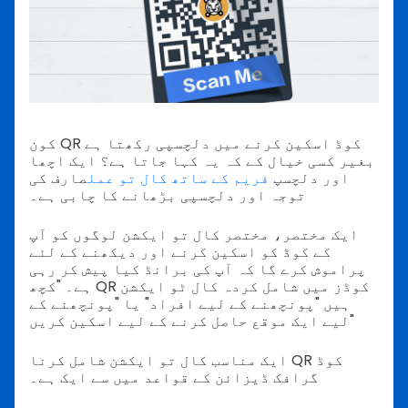
کون QR کوڈ اسکین کرنے میں دلچسپی رکھتا ہے
بغیر کسی خیال کے کہ یہ کہا جاتا ہے؟ ایک اچھا
اور دلچسپ
فریم کے ساتھ کال تو عمل
صارف کی
توجہ اور دلچسپی بڑھانے کا چابی ہے۔
ایک مختصر، مختصر کال تو ایکشن لوگوں کو آپ
کے کوڈ کو اسکین کرنے اور دیکھنے کے لئے
پراموش کرے گا کہ آپ کی برانڈ کیا پیش کر رہی
ہے۔
"کچھ QR کوڈز میں شامل کردہ کال ٹو ایکشن
ہیں "پونچھنے کے لیے افراد" یا "پونچھنے کے
لیے ایک موقع حاصل کرنے کے لیے اسکین کریں"
ایک مناسب کال تو ایکشن شامل کرنا QR کوڈ
گرافک ڈیزائن کے قواعد میں سے ایک ہے۔