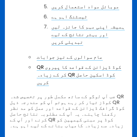
موبائل مواد استعمال کریں
ٹیسٹنگ اہم ہے
ہمیشہ اپنی مہم کا جائزہ لیں
اور بہتر نتائج کے لیے
تبدیلی کریں
عام سوالوں کے تیز جوابات
QR کوڈ ڈیزائن کے قواعد کا پیروی
کر کے زیادہ QR کوڈ اسکین حاصل
کریں
جب آپ لوگو کے ساتھ مکمل طور پر تخصیص شدہ QR
کوڈز تیار کر رہے ہوتو آپ کو مندرجہ ذیل QR
کوڈ گرافک ڈیزائن کے قواعد اور عمل کو مد نظر
رکھنا چاہئے۔ یہ آپ کے مطلوبہ نتائج حاصل
کرنے اور آپ کے QR کوڈ پر مبنی کیمپین کو
زیادہ سے زیادہ کامیاب بنانے کے لیے اہم ہے۔