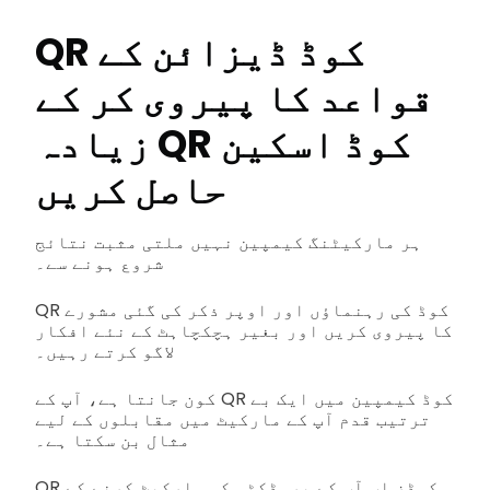
QR کوڈ ڈیزائن کے
قواعد کا پیروی کر کے
زیادہ QR کوڈ اسکین
حاصل کریں
ہر مارکیٹنگ کیمپین نہیں ملتی مثبت نتائج
شروع ہونے سے۔
QR کوڈ کی رہنماؤں اور اوپر ذکر کی گئی مشورے
کا پیروی کریں اور بغیر ہچکچاہٹ کے نئے افکار
لاگو کرتے رہیں۔
کون جانتا ہے، آپ کے QR کوڈ کیمپین میں ایک بے
ترتیب قدم آپ کے مارکیٹ میں مقابلوں کے لیے
مثال بن سکتا ہے۔
QR کوڈز اب آپ کے پروڈکٹس کو مارکیٹ کرنے کے