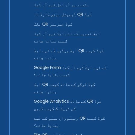
متعدد یو آر ایل کیو آر کوڈ
ڈیجیٹل بزنس کارڈ کا QR کوڈ
بلک QR کوڈ جنریٹر
ایک تصویر کے لئے ایک کیو آر کوڈ
کیسے بنایا جائے
ایک ویڈیو کے لیے ایک QR کوڈ کیسے
بنایا جائے
Google Form کے لیے ایک کیو آر کوڈ
کیسے بنایا جائے؟
ایک QR کوڈ لوگو کے ساتھ کیسے
بنایا جائے
Google Analytics کے ساتھ QR کوڈ
کی ٹریکنگ کیسے کریں
ریستوراں مینو کے لیے QR کوڈ کیسے
بنایا جائے؟
File QR کوڈ تبدیل کنندہ