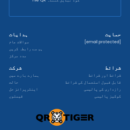
حمایت
ہدایات
[email protected]
سوالات عام
ہم سے رابطہ کریں
مدد مرکز
شرائط
شرکت
شرائط اور شرائط
ہمارے بارے میں
قابل قبول استعمال کی شرائط
حالت
رازداری کی پالیسی
اینٹرپرائز حل
کوکیز پالیسی
قیمتوں