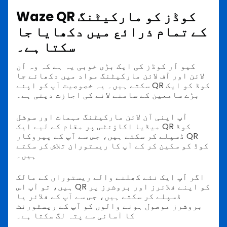
Waze QR کوڈز کو مارکیٹنگ
کے تمام ذرائع میں دکھایا جا
سکتا ہے۔
کیو آر کوڈز کی ایک بڑی خوبی یہ ہے کہ وہ آن
لائن اور آف لائن مارکیٹنگ مواد میں دکھائے جا
سکتے ہیں۔ یہ خصوصیت آپ کو اپنے QR کوڈ کو ایک
بڑے سامعین کے سامنے لانے کی اجازت دیتی ہے۔
آپ اپنی آن لائن مارکیٹنگ مہمات اور سوشل
میڈیا اکاؤنٹس پر مقام کے لیے ایک QR کوڈ
ڈسپلے کر سکتے ہیں، جس سے آپ کے پیروکار QR
کوڈ کو سکین کر کے آپ کا ریستوران تلاش کر سکتے
ہیں۔
اگر آپ ایک نئے کھلنے والے ریستوراں کے مالک
ہیں، تو آپ اس QR کو اپنے فلائرز اور بروشرز پر
ڈسپلے کر سکتے ہیں، جس سے آپ کے فلائر یا
بروشرز موصول ہونے والوں کو آپ کے ریسٹورنٹ
کا آسانی سے پتہ لگ سکتا ہے۔