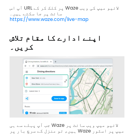
آپ اس URL پر کلک کر کے Waze لائیو میپ کی ویب
سائٹ پر جا سکتے ہیں۔
https://www.waze.com/live-map
اپنے ادارے کا مقام تلاش
کریں۔
جب آپ پہلے سے ہی Waze لائیو میپ ویب سائٹ پر
ہیں، تو منزل کے سرچ بار پر Waze میپ پر اسٹور