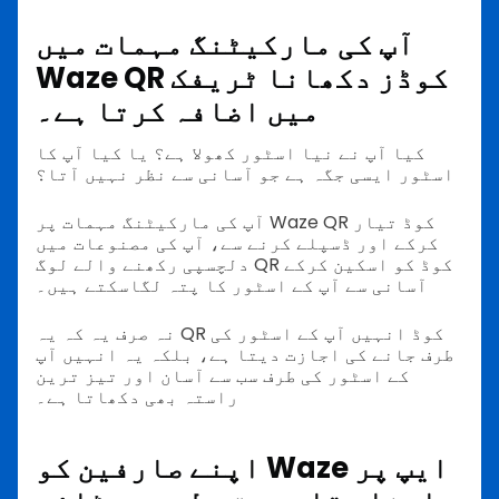
آپ کی مارکیٹنگ مہمات میں
Waze QR کوڈز دکھانا ٹریفک
میں اضافہ کرتا ہے۔
کیا آپ نے نیا اسٹور کھولا ہے؟ یا کیا آپ کا
اسٹور ایسی جگہ ہے جو آسانی سے نظر نہیں آتا؟
آپ کی مارکیٹنگ مہمات پر Waze QR کوڈ تیار
کرکے اور ڈسپلے کرنے سے، آپ کی مصنوعات میں
دلچسپی رکھنے والے لوگ QR کوڈ کو اسکین کرکے
آسانی سے آپ کے اسٹور کا پتہ لگاسکتے ہیں۔
نہ صرف یہ کہ یہ QR کوڈ انہیں آپ کے اسٹور کی
طرف جانے کی اجازت دیتا ہے، بلکہ یہ انہیں آپ
کے اسٹور کی طرف سب سے آسان اور تیز ترین
راستہ بھی دکھاتا ہے۔
اپنے صارفین کو Waze ایپ پر