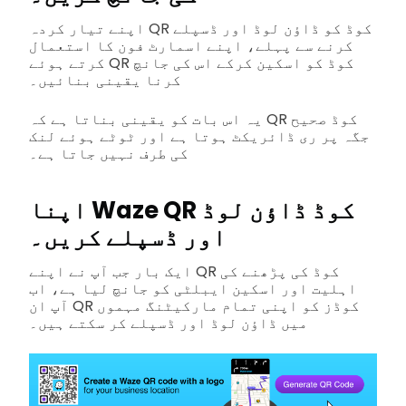
اپنے تیار کردہ QR کوڈ کو ڈاؤن لوڈ اور ڈسپلے
کرنے سے پہلے، اپنے اسمارٹ فون کا استعمال
کرتے ہوئے QR کوڈ کو اسکین کرکے اس کی جانچ
کرنا یقینی بنائیں۔
یہ اس بات کو یقینی بناتا ہے کہ QR کوڈ صحیح
جگہ پر ری ڈائریکٹ ہوتا ہے اور ٹوٹے ہوئے لنک
کی طرف نہیں جاتا ہے۔
اپنا Waze QR کوڈ ڈاؤن لوڈ
اور ڈسپلے کریں۔
ایک بار جب آپ نے اپنے QR کوڈ کی پڑھنے کی
اہلیت اور اسکین ایبلٹی کو جانچ لیا ہے، اب
آپ ان QR کوڈز کو اپنی تمام مارکیٹنگ مہموں
میں ڈاؤن لوڈ اور ڈسپلے کر سکتے ہیں۔