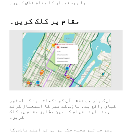
یا ریستوراں کا مقام تلاش کریں۔
مقام پر کلک کریں۔
ایک بار جب نقشہ آپ کو دکھاتا ہے کہ اسٹور
کہاں واقع ہے، ماؤس کے تیر کا استعمال کرتے
ہوئے اپنے قیام کے عین مطابق مقام پر کلک
کریں۔
پھر جب تیر صحیح جگہ پر ہو تو اپنے ماؤس کا