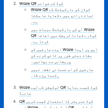
Waze QR کوڈ کے فوائد
Waze QR کوڈز کو مارکیٹنگ کے
تمام ذرائع میں دکھایا جا سکتا
ہے۔
آپ کی مارکیٹنگ مہمات میں Waze
QR کوڈز دکھانا ٹریفک میں اضافہ
کرتا ہے۔
اپنے صارفین کو Waze ایپ پر اپنا
مقام دستی طور پر ٹائپ کرنے کی
پریشانی سے بچائیں۔
صارفین کو اب جسمانی نقشہ نہیں
رکھنا پڑے گا۔
Waze لوکیشن کے لیے QR کوڈ کیسے بنایا
جائے؟
QR کوڈ جنریٹر کا استعمال کیسے کریں
اور Waze لوکیشن کے لیے QR کوڈ کیسے