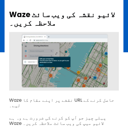
Waze لائیو نقشہ کی ویب سائٹ
ملاحظہ کریں۔
Waze نقشے پر اپنے مقام کا URL حاصل کرنے کے
لیے۔
پہلی چیز جو آپ کو کرنے کی ضرورت ہے وہ ہے
Waze لائیو میپ کی ویب سائٹ ملاحظہ کریں۔