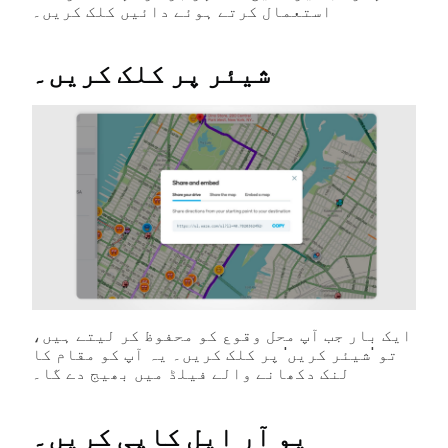
استعمال کرتے ہوئے دائیں کلک کریں۔
شیئر پر کلک کریں۔
ایک بار جب آپ محل وقوع کو محفوظ کر لیتے ہیں،
تو 'شیئر کریں' پر کلک کریں۔ یہ آپ کو مقام کا
لنک دکھانے والے فیلڈ میں بھیج دے گا۔
یو آر ایل کاپی کریں۔