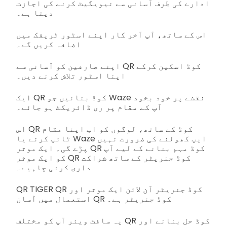
ادارے کی طرف آسانی سے نیویگیٹ کرنے کی اجازت
دیتا ہے۔
اس کے ساتھ، آپ آخر کار اپنے اسٹور ٹریفک میں
اضافہ کریں گے۔
اپنے صارفین کو آسانی سے QR کوڈ اسکین کرکے
اپنا اسٹور تلاش کرنے دیں۔
ایک QR کوڈ بنائیں جو Waze نقشے پر خود بخود
آپ کے مقام پر ری ڈائریکٹ ہو جائے۔
اس QR کوڈ کے ساتھ، لوگوں کو اب اپنا مقام
ٹائپ کرنے یا Waze ایپ کھولنے کی ضرورت نہیں
پڑے گی۔ ایک موثر QR کوڈ مہم بنانے کے لیے آپ
کو ایک موثر QR کوڈ جنریٹر کے ساتھ شراکت
داری کرنی چاہیے۔
QR TIGER QR کوڈ جنریٹر آن لائن ایک موثر اور
استعمال میں آسان QR کوڈ جنریٹر ہے۔
یہ سافٹ ویئر آپ کو مختلف QR کوڈ حل بنانے اور