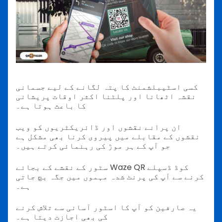
کسی اسٹیبلشمنٹ کا پتہ لگانے کے لیے جسمانی
نقشہ اٹھانا اور پلٹنا اکثر اوقات پریشانی
کا باعث ہوتا ہے۔
ان پرانے نقشوں اور ڈائریکٹریوں کو ویب
نقشوں کے مقابلے میں پیروی کرنا بھی مشکل ہے
جو آپ کے ہر موڑ کی رہنمائی کرتے ہیں۔
سٹور کے نقشے کے بجائے Waze QR کوڈ ڈسپلے
کرنے سے آپ کی پرنٹ شدہ مہموں میں جگہ بچ جاتی
ہے۔
یہ صارفین کو آپ کا اسٹور آسانی سے تلاش کرنے
کی بھی اجازت دیتا ہے۔