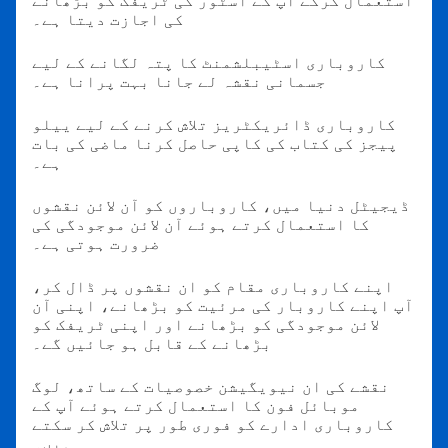
استعمال کرکے آپ کے اسٹور کی ٹریفک کو بڑھانے
کی اجازت دیتا ہے۔
کاروباری اسٹیبلشمنٹ کا پتہ لگانے کے لیے
جسمانی نقشہ لے جانا بہت پرانا ہے۔
کاروباری ڈائریکٹریز تلاش کرنے کے لیے ییلو
پیجز کی کتاب کی کاپی حاصل کرنا ماضی کی بات
ہے۔
ڈیجیٹل دنیا میں، کاروباروں کو آن لائن نقشوں
کا استعمال کرتے ہوئے آن لائن موجودگی کی
ضرورت ہوتی ہے۔
اپنے کاروباری مقام کو ان نقشوں پر ڈال کر،
آپ اپنے کاروبار کی مرئیت کو بڑھانے، اپنی آن
لائن موجودگی کو بڑھانے اور اپنی ٹریفک کو
بڑھانے کے قابل ہو جائیں گے۔
نقشے کی ان نیویگیشن خصوصیات کے ساتھ، لوگ
موبائل فون کا استعمال کرتے ہوئے آپ کے
کاروباری ادارے کو فوری طور پر تلاش کر سکتے
ہیں۔