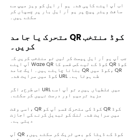
اب آپ اپنے کاپی شدہ یو آر ایل کو ویز میپ سے
سافٹ ویئر پیج پر یو آر ایل بار پر چسپاں کر
سکتے ہیں۔
متحرک یا جامد QR کوڈ منتخب
کریں۔
جب آپ یو آر ایل پیسٹ کر لیں تو منتخب کریں کہ
آپ اپنے Waze QR کوڈ کے لیے کس قسم کا QR کوڈ
بنانا چاہتے ہیں۔ ایک جامد QR کوڈ میں، QR
کوڈ میں سرایت شدہ URL طے ہوتا ہے۔
اس طرح، اگر URL میں غلطیاں ہیں، تو آپ اسے
مزید ترمیم اور درست نہیں کر سکتے۔
اسی وقت، QR کوڈ کی متحرک قسم آپ کو QR کوڈ
میں سرایت شدہ لنک کو تبدیل کرنے کی اجازت
دیتی ہے۔
آپ QR کوڈ کے ڈیٹا کو بھی ٹریک کر سکتے ہیں،