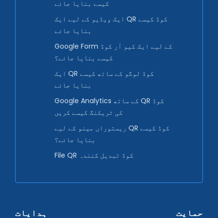
کیسے بنایا جائے
ایک ویڈیو کے لیے ایک QR کوڈ کیسے
بنایا جائے
Google Form کے لیے ایک کیو آر کوڈ
کیسے بنایا جائے؟
ایک QR کوڈ لوگو کے ساتھ کیسے
بنایا جائے
Google Analytics کے ساتھ QR کوڈ
کی ٹریکنگ کیسے کریں
ریستوراں مینو کے لیے QR کوڈ کیسے
بنایا جائے؟
File QR کوڈ تبدیل کنندہ
حمایت
ہدایات