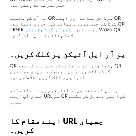
جنریٹر سافٹ ویئر ہے۔
یہ آپ کو مختلف QR کوڈ حل بنانے اور اپنے QR
کوڈ کو حسب ضرورت بنانے کی اجازت دیتا ہے۔ QR
Waze QR
TIGER پر جائیں۔
کیو آر کوڈ جنریٹر
کوڈ بنانے کے لیے آن لائن۔
یو آر ایل آئیکن پر کلک کریں۔
QR کوڈ جنریٹر سافٹ ویئر کھولنے کے بعد، QR
کوڈ سافٹ ویئر ویب پیج کے اوپری حصے میں
موجود URL آئیکن پر کلک کریں۔
یہ آپ کو سافٹ ویئر انٹرفیس پر لے جائے گا،
جہاں آپ اپنے URL کو QR کوڈ میں تبدیل کر سکتے
ہیں۔
اپنے مقام کا URL چسپاں
کریں۔