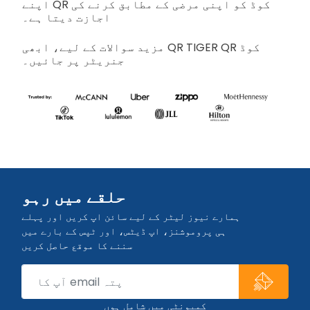
اپنے QR کوڈ کو اپنی مرضی کے مطابق کرنے کی
اجازت دیتا ہے۔
مزید سوالات کے لیے، ابھی QR TIGER QR کوڈ
جنریٹر پر جائیں۔
حلقے میں رہو
ہمارے نیوز لیٹر کے لیے سائن اپ کریں اور پہلے
ہی پروموشنز، اپ ڈیٹس، اور ٹپس کے بارے میں
سننے کا موقع حاصل کریں
کمیونٹی میں شامل ہوں