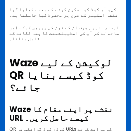
کیو آر کوڈ کو اسکین کرنے کے بعد دکھایا گیا
نقشہ اسکینر کے فون پر محفوظ کیا جاسکتا ہے۔
لہذا، انہیں صرف ان کے فون کی پیروی کرکے اور
ساتھ لے کر آپ کی اسٹیبلشمنٹ کا پتہ لگانے کے
قابل بنانا۔
Waze لوکیشن کے لیے
QR کوڈ کیسے بنایا
جائے؟
Waze نقشے پر اپنے مقام کا
URL کیسے حاصل کریں۔
QR کوڈز کوڈ گرافکس پر URLs کو سرایت کرتے