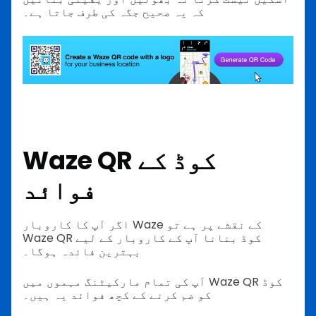
کہ یہ صحیح جگہ کی طرف جاتا ہے۔
Waze QR کوڈ کے
فوائد
اگر آپ کا کاروبار Waze کے نقشے پر ہے تو
Waze QR کوڈ بنانا آپ کے کاروبار کے لیے
بہترین فائدہ ہوگا۔
آپ کی تمام مارکیٹنگ مہموں میں Waze QR کوڈ
کو ضم کرنے کے کچھ فوائد یہ ہیں۔