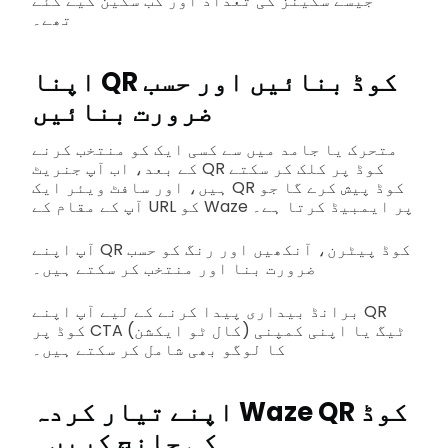
جیسے سکینز کی تعداد اور کب سکین کیے گئے
تھے۔
اپنا QR کوڈ بنائیں اور حسب
ضرورت بنائیں
متحرک یا جامد میں سے کسی ایک کو منتخب کرنے
کے بعد، اب آپ جنریٹ QR کوڈ پر کلک کر سکتے
ہیں، اور سافٹ ویئر ایک QR کوڈ پیش کرے گا جو
آپ کے مقام کے URL کو Waze پر ایمبیڈ کرتا ہے۔
آپ اپنے QR کوڈ پیٹرن، آنکھیں اور رنگ کو حسب
ضرورت بنا اور منتخب کر سکتے ہیں۔
برانڈ بیداری پیدا کرنے کے لیے آپ اپنے QR
کوڈ پر CTA (کال ٹو ایکشن) ٹیگ یا اپنی کمپنی
کا لوگو بھی شامل کر سکتے ہیں۔
اپنے تیار کردہ Waze QR کوڈ
کی جانچ کریں۔