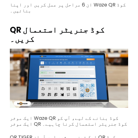
ان 6 مراحل پر عمل کریں اور اپنا Waze QR کوڈ
بنائیں۔
QR کوڈ جنریٹر استعمال
کریں۔
ایک موثر Waze QR کوڈ بنانے کے لیے، آپ کو
ایک موثر QR کوڈ جنریٹر استعمال کرنا چاہیے۔
QR TIGER ایک تیز، موثر، اور آسان QR کوڈ