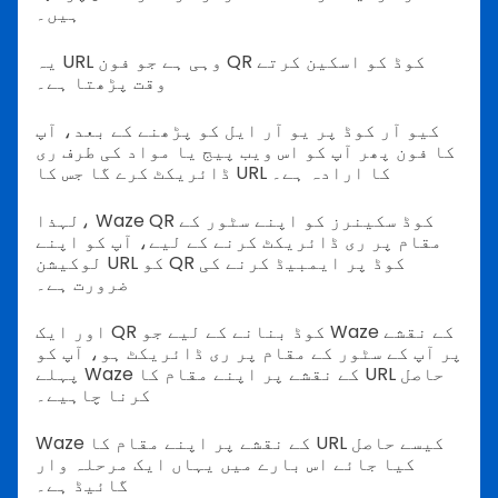
ہیں۔
یہ URL وہی ہے جو فون QR کوڈ کو اسکین کرتے
وقت پڑھتا ہے۔
کیو آر کوڈ پر یو آر ایل کو پڑھنے کے بعد، آپ
کا فون پھر آپ کو اس ویب پیج یا مواد کی طرف ری
ڈائریکٹ کرے گا جس کا URL کا ارادہ ہے۔
لہذا، Waze QR کوڈ سکینرز کو اپنے سٹور کے
مقام پر ری ڈائریکٹ کرنے کے لیے، آپ کو اپنے
لوکیشن URL کو QR کوڈ پر ایمبیڈ کرنے کی
ضرورت ہے۔
اور ایک QR کوڈ بنانے کے لیے جو Waze کے نقشے
پر آپ کے سٹور کے مقام پر ری ڈائریکٹ ہو، آپ کو
پہلے Waze کے نقشے پر اپنے مقام کا URL حاصل
کرنا چاہیے۔
Waze کے نقشے پر اپنے مقام کا URL کیسے حاصل
کیا جائے اس بارے میں یہاں ایک مرحلہ وار
گائیڈ ہے۔