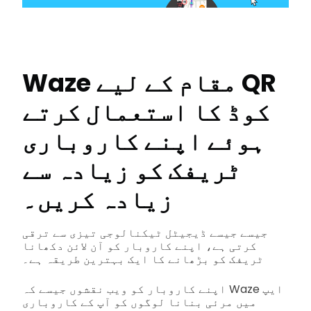
Waze مقام کے لیے QR
کوڈ کا استعمال کرتے
ہوئے اپنے کاروباری
ٹریفک کو زیادہ سے
زیادہ کریں۔
جیسے جیسے ڈیجیٹل ٹیکنالوجی تیزی سے ترقی
کرتی ہے، اپنے کاروبار کو آن لائن دکھانا
ٹریفک کو بڑھانے کا ایک بہترین طریقہ ہے۔
اپنے کاروبار کو ویب نقشوں جیسے کہ Waze ایپ
میں مرئی بنانا لوگوں کو آپ کے کاروباری