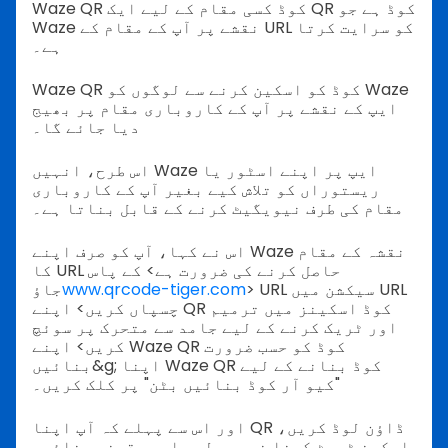
Waze QR کوڈ کسی مقام کے لیے ایک QR کوڈ ہے جو
Waze نقشے پر آپ کے مقام کے URL کو سرایت کرتا
ہے۔
Waze QR کوڈ کو اسکین کرنے سے لوگوں کو Waze
ایپ کے نقشے پر آپ کے کاروباری مقام پر بھیج
دیا جائے گا۔
اس طرح، انہیں Waze ایپ پر اپنے اسٹور یا
ریستوراں کو تلاش کیے بغیر آپ کے کاروباری
مقام کی طرف نیویگیٹ کرنے کے قابل بناتا ہے۔
اس نے کہا، آپ کو صرف اپنے Waze نقشہ کے مقام
کا URL حاصل کرنے کی ضرورت ہے> کے پاس
> URL سیکشن میں URL
www.qrcode-tiger.com
جاؤ
چسپاں کریں> اپنے QR کوڈ اسکینز میں ترمیم
اور ٹریک کرنے کے لیے جامد سے متحرک پر سوئچ
کریں> اپنے Waze QR کوڈ کو حسب ضرورت
بنائیں&g; اپنا Waze QR کوڈ بنانے کے لیے
"کیو آر کوڈ بنائیں بٹن" پر کلک کریں۔
اور اس سے پہلے کہ آپ اپنا QR ڈاؤن لوڈ کریں،
اسکین ٹیسٹ کرنا نہ بھولیں اور یقینی بنائیں