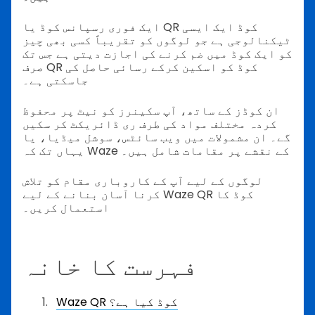
ایک فوری رسپانس کوڈ یا QR کوڈ ایک ایسی
ٹیکنالوجی ہے جو لوگوں کو تقریباً کسی بھی چیز
کو ایک کوڈ میں ضم کرنے کی اجازت دیتی ہے جس تک
صرف QR کوڈ کو اسکین کرکے رسائی حاصل کی
جاسکتی ہے۔
ان کوڈز کے ساتھ، آپ سکینرز کو نیٹ پر محفوظ
کردہ مختلف مواد کی طرف ری ڈائریکٹ کر سکیں
گے۔ ان مشمولات میں ویب سائٹس، سوشل میڈیا، یا
یہاں تک کہ Waze کے نقشے پر مقامات شامل ہیں۔
لوگوں کے لیے آپ کے کاروباری مقام کو تلاش
کرنا آسان بنانے کے لیے Waze QR کوڈ کا
استعمال کریں۔
فہرست کا خانہ
Waze QR کوڈ کیا ہے؟