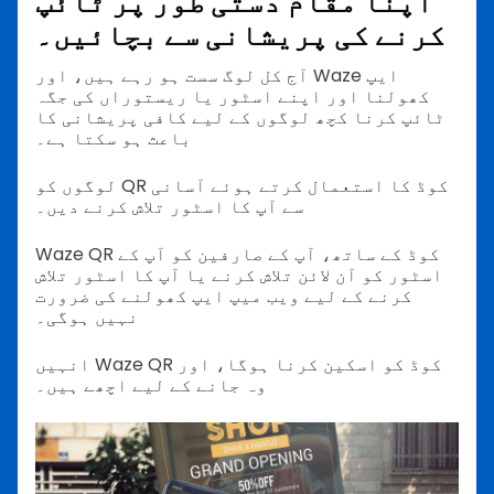
اپنا مقام دستی طور پر ٹائپ
کرنے کی پریشانی سے بچائیں۔
آج کل لوگ سست ہو رہے ہیں، اور Waze ایپ
کھولنا اور اپنے اسٹور یا ریستوراں کی جگہ
ٹائپ کرنا کچھ لوگوں کے لیے کافی پریشانی کا
باعث ہو سکتا ہے۔
لوگوں کو QR کوڈ کا استعمال کرتے ہوئے آسانی
سے آپ کا اسٹور تلاش کرنے دیں۔
Waze QR کوڈ کے ساتھ، آپ کے صارفین کو آپ کے
اسٹور کو آن لائن تلاش کرنے یا آپ کا اسٹور تلاش
کرنے کے لیے ویب میپ ایپ کھولنے کی ضرورت
نہیں ہوگی۔
انہیں Waze QR کوڈ کو اسکین کرنا ہوگا، اور
وہ جانے کے لیے اچھے ہیں۔