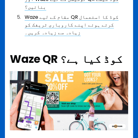
بنائیں؟
Waze مقام کے لیے QR کوڈ کا استعمال
کرتے ہوئے اپنے کاروباری ٹریفک کو
زیادہ سے زیادہ کریں۔
Waze QR کوڈ کیا ہے؟