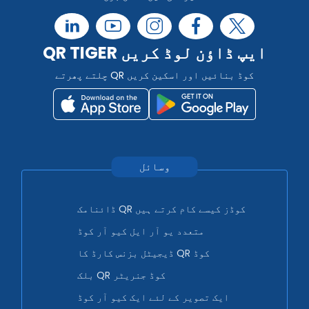
QR TIGER ایپ ڈاؤن لوڈ کریں
چلتے پھرتے QR کوڈ بنائیں اور اسکین کریں
وسائل
ڈائنامک QR کوڈز کیسے کام کرتے ہیں
متعدد یو آر ایل کیو آر کوڈ
ڈیجیٹل بزنس کارڈ کا QR کوڈ
بلک QR کوڈ جنریٹر
ایک تصویر کے لئے ایک کیو آر کوڈ