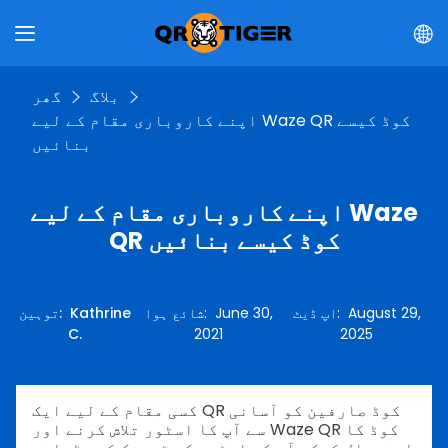
بلاگ
گھر
اپنے کاروباری مقام کے لیے Waze QR کوڈ کیسے
بنائیں
اپنے کاروباری مقام کے لیے Waze
QR کوڈ کیسے بنائیں
August 29,
:
اپ ڈیٹ
June 30,
:
شائع ہوا
Kathrine
:
توہین
C.
2021
2025
کسی مقام کے لیے ایک QR کوڈ صارفین کو آسانی
سے آپ کا اسٹور تلاش کرنے اور Waze QR کوڈ کا