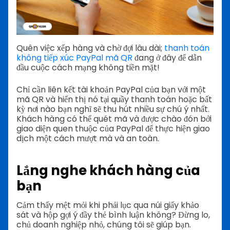
Quên việc xếp hàng và chờ đợi lâu dài;
thanh toán
không tiếp xúc PayPal mã QR
đang ở đây để dẫn
đầu cuộc cách mạng không tiền mặt!
Chỉ cần liên kết tài khoản PayPal của bạn với một
mã QR và hiển thị nó tại quầy thanh toán hoặc bất
kỳ nơi nào bạn nghĩ sẽ thu hút nhiều sự chú ý nhất.
Khách hàng có thể quét mã và được chào đón bởi
giao diện quen thuộc của PayPal để thực hiện giao
dịch một cách mượt mà và an toàn.
Lắng nghe khách hàng của
bạn
Cảm thấy mệt mỏi khi phải lục qua núi giấy khảo
sát và hộp gợi ý đầy thẻ bình luận không? Đừng lo,
chủ doanh nghiệp nhỏ, chúng tôi sẽ giúp bạn.