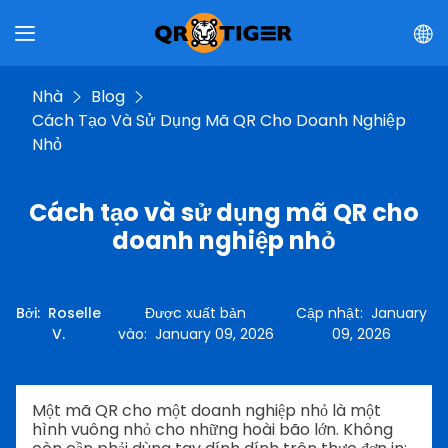
Nhà
Blog
Cách Tạo Và Sử Dụng Mã QR Cho Doanh Nghiệp
Nhỏ
Cách tạo và sử dụng mã QR cho
doanh nghiệp nhỏ
Bởi
:
Roselle
Được xuất bản
Cập nhật
:
January
V.
vào
:
January 09, 2026
09, 2026
Một mã QR cho một doanh nghiệp nhỏ là một
hình vuông nhỏ cho những hoài bão lớn. Không