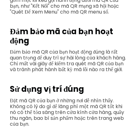
gồm một lời kêu gọi hành động dưới mã QR của
bạn, như "Kết Nối" cho mã QR mạng xã hội hoặc
"Quét Để Xem Menu" cho mã QR menu số.
Đảm bảo mã của bạn hoạt
động
Đảm bảo mã QR của bạn hoạt động đúng là rất
quan trọng để duy trì sự hài lòng của khách hàng.
Chỉ mất vài giây để kiểm tra quét mã QR của bạn
và tránh phát hành bất kỳ mã lỗi nào ra thế giới.
Sử dụng vị trí đúng
Đặt mã QR của bạn ở những nơi dễ nhìn thấy.
Không có lý do gì để lãng phí một mã QR tốt khi
nó có thể tỏa sáng trên cửa kính cửa hàng, quầy
thu ngân, bao bì sản phẩm hoặc trên trang web
của bạn.