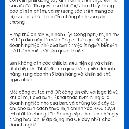
còn cần phải dùng tay dính dính trên thực đơn in;
các ưu đãi độc quyền có thể được tìm thấy trong
bao bì sản phẩm, và sự tương tác trên mạng xã
hội có thể phát triển đến những đỉnh cao phi
thường.
Hứng thú chưa? Bạn nên đấy! Công nghệ mạnh mẽ
và hấp dẫn này là một công cụ hiệu quả để đẩy
doanh nghiệp nhỏ của bạn từ việc ít người biết đến
trở thành một cái tên quen thuộc.
Bạn không cần các thiết bị siêu hiện đại và chiến
dịch tiếp thị đắt đỏ để làm giàu trải nghiệm khách
hàng, tăng doanh số bán hàng và khiến đối thủ
ngạc nhiên.
Một công cụ tạo mã QR đáng tin cậy với logo là vũ
khí bí mật của bạn để khai thác tiềm năng của
doanh nghiệp nhỏ của bạn, và chúng tôi ở đây để
chỉ cho bạn cách thực hiện chính xác. Điều tuyệt
vời nhất là chúng tôi sẽ cung cấp cho bạn những ý
tưởng hữu ích để áp dụng mã QR duy nhất cho
doanh nghiệp.