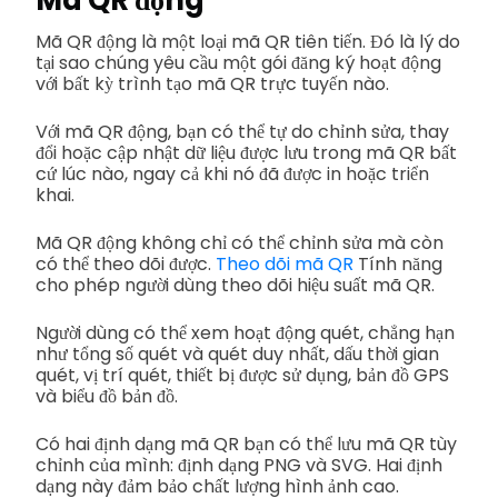
Mã QR động
Mã QR động là một loại mã QR tiên tiến. Đó là lý do
tại sao chúng yêu cầu một gói đăng ký hoạt động
với bất kỳ trình tạo mã QR trực tuyến nào.
Với mã QR động, bạn có thể tự do chỉnh sửa, thay
đổi hoặc cập nhật dữ liệu được lưu trong mã QR bất
cứ lúc nào, ngay cả khi nó đã được in hoặc triển
khai.
Mã QR động không chỉ có thể chỉnh sửa mà còn
có thể theo dõi được.
Theo dõi mã QR
Tính năng
cho phép người dùng theo dõi hiệu suất mã QR.
Người dùng có thể xem hoạt động quét, chẳng hạn
như tổng số quét và quét duy nhất, dấu thời gian
quét, vị trí quét, thiết bị được sử dụng, bản đồ GPS
và biểu đồ bản đồ.
Có hai định dạng mã QR bạn có thể lưu mã QR tùy
chỉnh của mình: định dạng PNG và SVG. Hai định
dạng này đảm bảo chất lượng hình ảnh cao.