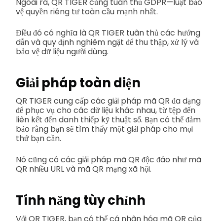
Ngoài ra, QR TIGER cũng tuân thủ GDPR—luật bảo
vệ quyền riêng tư toàn cầu mạnh nhất.
Điều đó có nghĩa là QR TIGER tuân thủ các hướng
dẫn và quy định nghiêm ngặt để thu thập, xử lý và
bảo vệ dữ liệu người dùng.
Giải pháp toàn diện
QR TIGER cung cấp các giải pháp mã QR đa dạng
để phục vụ cho các dữ liệu khác nhau, từ tệp đến
liên kết đến danh thiếp kỹ thuật số. Bạn có thể đảm
bảo rằng bạn sẽ tìm thấy một giải pháp cho mọi
thứ bạn cần.
Nó cũng có các giải pháp mã QR độc đáo như mã
QR nhiều URL và mã QR mạng xã hội.
Tính năng tùy chỉnh
Với QR TIGER, bạn có thể cá nhân hóa mã QR của