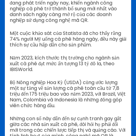
đang phát triển ngày nay, khiến ngành công
nghiệp cà phê trở thành bổ sung mới nhất vào
danh sách ngày càng mở rộ của các doanh
nghiệp sử dụng công nghệ mã QR.
Một cuộc khảo sát của Statista đã cho thấy rằng
74% người Mỹ uống cà phê hàng ngày, điều này giải
thích sự cầu hấp dẫn cho sản phẩm.
Năm 2023, kích thước thị trường cho ngành sản
xuất cà phê đạt mức ấn tượng 13 tỷ đô la, theo
IBISWorld.
Bộ Nông nghiệp Hoa Kỳ (USDA) cũng ước lượng
một sự tăng về sản lượng cà phê toàn cầu từ 7,8
triệu đến 175 triệu bao vào năm 2023, với Brazil, Việt
Nam, Colombia và Indonesia là những đóng góp
viên chức hàng đầu.
Những con số này dẫn đến sự cạnh tranh gay gắt
giữa các nhà sản xuất cà phê, đòi hỏi họ phải đổi
mới trong các chiến lược tiếp thị và quảng cáo. Với
tính linh hoạt của mình, công nghệ mã QR là