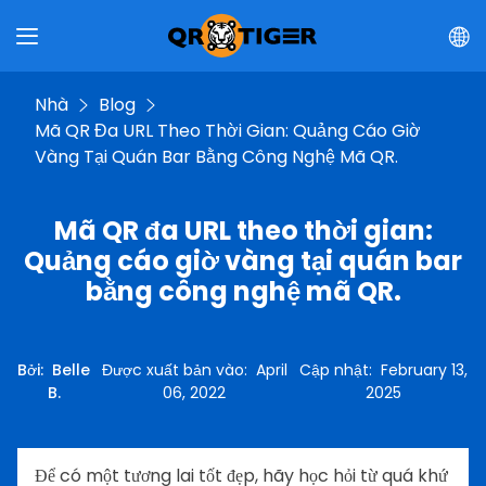
Nhà
Blog
Mã QR Đa URL Theo Thời Gian: Quảng Cáo Giờ
Vàng Tại Quán Bar Bằng Công Nghệ Mã QR.
Mã QR đa URL theo thời gian:
Quảng cáo giờ vàng tại quán bar
bằng công nghệ mã QR.
Bởi
:
Belle
Được xuất bản vào
:
April
Cập nhật
:
February 13,
B.
06, 2022
2025
Để có một tương lai tốt đẹp, hãy học hỏi từ quá khứ