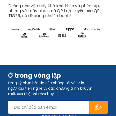
Dường như việc này khá khó khăn và phức tạp,
nhưng với máy phát mã QR trực tuyến của QR
TIGER, nó dễ dàng như ăn bánh!
Ở trong vòng lặp
Đăng ký nhận bản tin của chúng tôi và sẽ là
người đầu tiên nghe về các chương trình khuyến
mãi, cập nhật và mẹo hay.