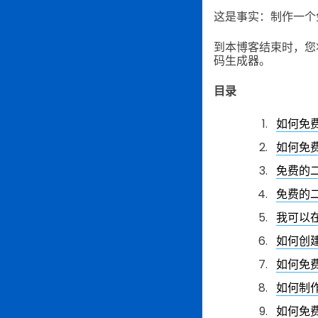
这是事实：制作一个
到本博客结束时，您
码生成器。
目录
如何免
如何免
免费的
免费的
我可以
如何创
如何免费
如何制作
如何免费