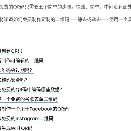
免费的QR码只需要五个简单的步骤。快速、简单，中间没有额
将知道如何免费制作定制的二维码——静态或动态——使用一个
费创建QR码
费制作可编辑的二维码
二维码会过期吗？
二维码安全吗？
在免费的QR码中编码哪些数据？
建一个免费的谷歌表单二维码
制作一个用于Facebook的QR码
免费的Instagram二维码
生成WiFi QR码