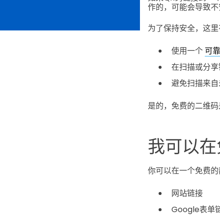
作的，可能会导致不
为了保持安全，这里
使用一个
可靠
在扫描或分享
避免扫描来自
是的，免费的二维码
我可以在
你可以在一个免费的
网站链接
Google表单