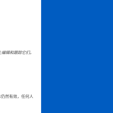
上编辑和跟踪它们。
息仍然有效，任何人