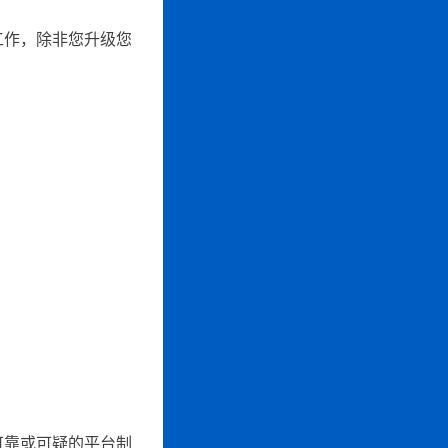
工作，除非您升级您
可靠或可疑的平台制