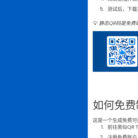
测试后，下载
💡
静态QR码是免费
如何免费
这是一个生成免费可
前往类似QR 
注册免费账户