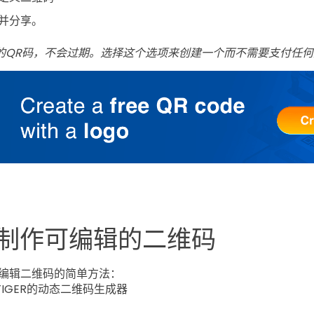
并分享。
的QR码，不会过期。选择这个选项来创建一个而不需要支付任
制作可编辑的二维码
编辑二维码的简单方法：
TIGER的动态二维码生成器