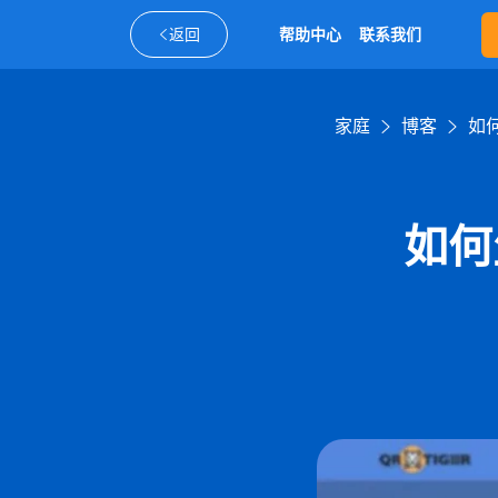
返回
帮助中心
联系我们
家庭
博客
如
如何