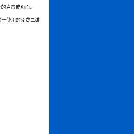
外的点击或页面。
易于使用的免费二维