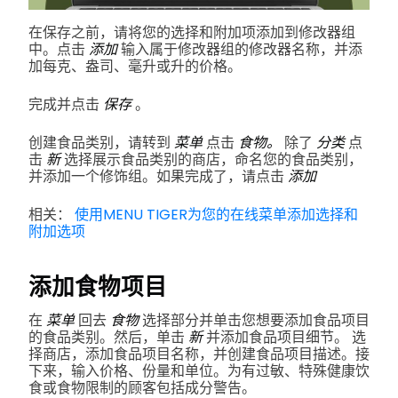
在保存之前，请将您的选择和附加项添加到修改器组
中。点击
添加
输入属于修改器组的修改器名称，并添
加每克、盎司、毫升或升的价格。
完成并点击
保存
。
创建食品类别，请转到
菜单
点击
食物。
除了
分类
点
击
新
选择展示食品类别的商店，命名您的食品类别，
并添加一个修饰组。如果完成了，请点击
添加
相关：
使用MENU TIGER为您的在线菜单添加选择和
附加选项
添加食物项目
在
菜单
回去
食物
选择部分并单击您想要添加食品项目
的食品类别。然后，单击
新
并添加食品项目细节。
选
择商店，添加食品项目名称，并创建食品项目描述。接
下来，输入价格、份量和单位。为有过敏、特殊健康饮
食或食物限制的顾客包括成分警告。