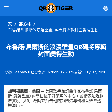
家
部落格
布魯諾·馬爾斯的浪漫壁畫QR碼將專輯封面變得生動
布魯諾·馬爾斯的浪漫壁畫QR碼將專輯
封面變得生動
透過
:
Ashley P.
已發表於
:
March 05, 2026
更新
:
July 07, 2026
加利福尼亞，美國 —
美國歌手兼詞曲作家布魯諾·馬爾
斯
浪漫
壁畫QR碼佔據了好萊塢的中心，藝術家透過擴
增實境（AR）啟動來預告他的第四張專輯和音樂會巡
迴演出。