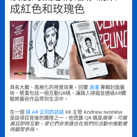
成紅色和玫瑰色
具有大膽、風格化的視覺效果，回響
浪漫
專輯封面藝
術，壁畫包括一個互動QR碼，讓路人掃描並通過AR體
驗將藝術作品帶到生活中。
在一個
與 AR 公司的訪談
XR 主管 Andrew Iwankiw
是該項目背後的團隊之一，他透露 QR 碼是
簡單、可擴
展且即時互動，使它們非常適合在我們的活動中推動實
時觀眾參與。