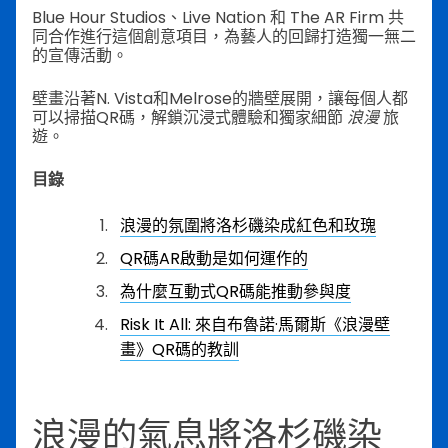
Blue Hour Studios、Live Nation 和 The AR Firm 共
同合作進行這個創意項目，為藝人的回歸打造獨一無二
的宣傳活動。
壁畫沿著N. Vista和Melrose的牆壁展開，讓每個人都
可以掃描QR碼，解鎖沉浸式體驗和獨家細節
浪漫
旅
遊。
目錄
浪漫的氛圍將洛杉磯染成紅色和玫瑰
QR碼AR啟動是如何運作的
為什麼互動式QR碼能推動參與度
Risk It All: 來自布魯諾·馬爾斯《浪漫壁
畫》QR碼的教訓
浪漫的氣息將洛杉磯染