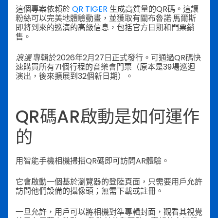
這個專案依賴於
QR TIGER
生成高質量的QR碼。這讓
粉絲可以完美地體驗動畫，並獲取有關布魯諾·馬爾斯
即將到來的巡演的高級信息，包括官方日期和門票銷
售。
浪漫
專輯於2026年2月27日正式發行。可通過QR碼快
速購買所有71個行程的音樂會門票（原本是39場巡迴
演出，後來擴展到32個新日期）。
QR碼AR啟動是如何運作
的
用智能手機相機掃描QR碼即可訪問AR體驗。
它會啟動一個基於瀏覽器的登陸頁面，只需要用戶允許
訪問他們設備的攝像頭；無需下載或註冊。
一旦允許，用戶可以將相機對準專輯封面，觀看其視覺