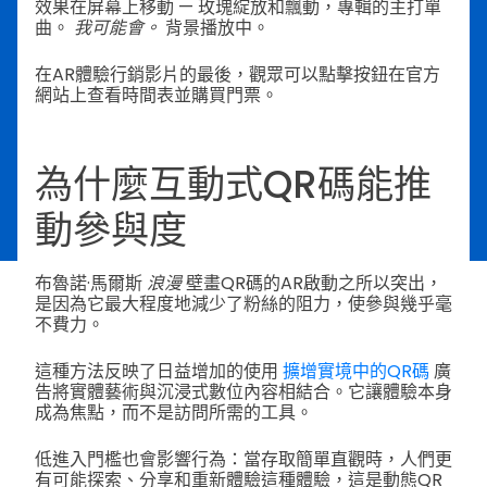
效果在屏幕上移動 — 玫瑰綻放和飄動，專輯的主打單
曲。
我可能會。
背景播放中。
在AR體驗行銷影片的最後，觀眾可以點擊按鈕在官方
網站上查看時間表並購買門票。
為什麼互動式QR碼能推
動參與度
布魯諾·馬爾斯
浪漫
壁畫QR碼的AR啟動之所以突出，
是因為它最大程度地減少了粉絲的阻力，使參與幾乎毫
不費力。
這種方法反映了日益增加的使用
擴增實境中的QR碼
廣
告將實體藝術與沉浸式數位內容相結合。它讓體驗本身
成為焦點，而不是訪問所需的工具。
低進入門檻也會影響行為：當存取簡單直觀時，人們更
有可能探索、分享和重新體驗這種體驗，這是動態QR