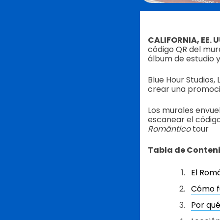
CALIFORNIA, EE. 
código QR del mura
álbum de estudio y
Blue Hour Studios,
crear una promoció
Los murales envuel
escanear el código
Romántico
tour
Tabla de Conten
El Romá
Cómo fu
Por qué