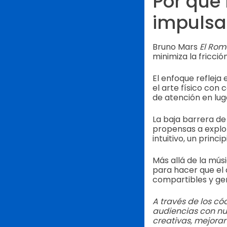
Por qué 
impulsan
Bruno Mars
El Rom
minimiza la fricció
El enfoque refleja 
el arte físico con
de atención en lug
La baja barrera d
propensas a explor
intuitivo, un prin
Más allá de la mús
para hacer que el 
compartibles y ge
A través de los c
audiencias con nue
creativas, mejora