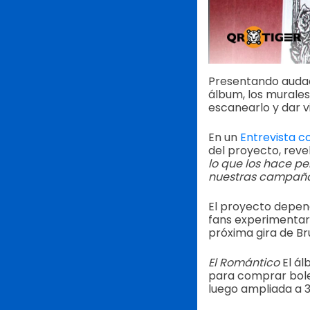
Presentando audac
álbum, los murales
escanearlo y dar v
En un
Entrevista c
del proyecto, reve
lo que los hace pe
nuestras campaña
El proyecto depen
fans experimentar
próxima gira de Bru
El Romántico
El ál
para comprar bolet
luego ampliada a 