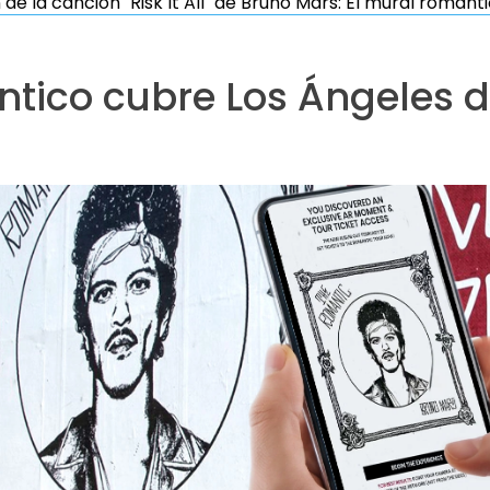
 de la canción "Risk It All" de Bruno Mars: El mural románt
tico cubre Los Ángeles de