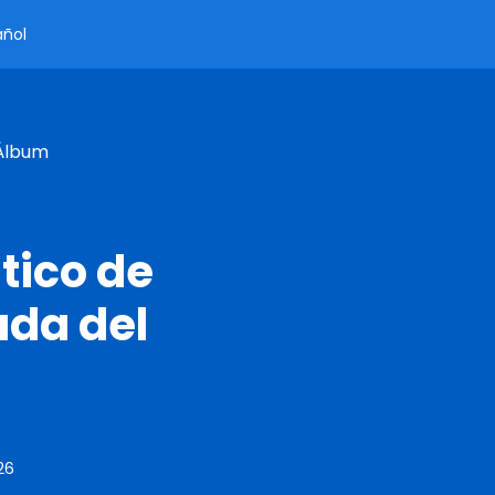
añol
 Álbum
tico de
ada del
26