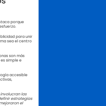
os
estaca porque
esfuerzo.
blicidad para unir
isma sea el centro
sonas son más
 es simple e
logía accesible
ctivas,
involucran las
efinir estrategias
mejoraron el