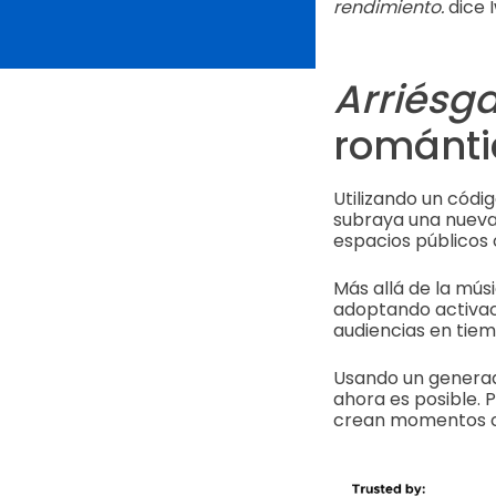
rendimiento.
dice 
Arriésg
románti
Utilizando un cód
subraya una nueva 
espacios públicos 
Más allá de la mús
adoptando activaci
audiencias en tiem
Usando un generado
ahora es posible. 
crean momentos co