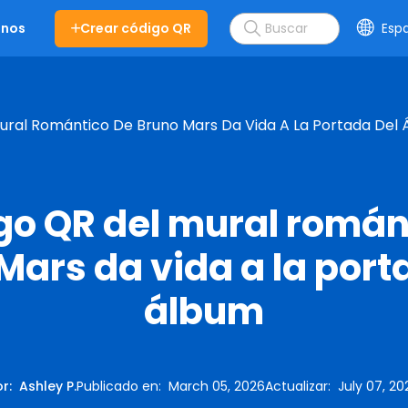
Crear código QR
Esp
enos
Mural Romántico De Bruno Mars Da Vida A La Portada Del
igo QR del mural román
Mars da vida a la port
álbum
or
:
Ashley P.
Publicado en
:
March 05, 2026
Actualizar
:
July 07, 20