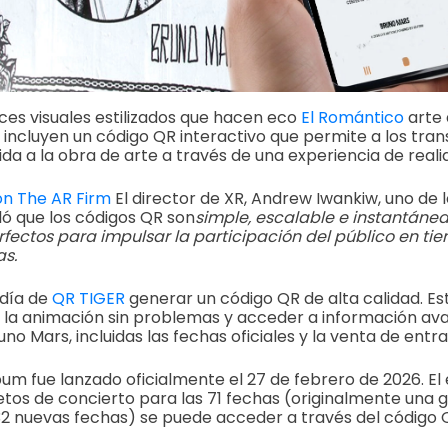
es visuales estilizados que hacen eco
El Romántico
arte 
 incluyen un código QR interactivo que permite a los tra
ida a la obra de arte a través de una experiencia de rea
on The AR Firm
El director de XR, Andrew Iwankiw, uno de 
ló que los códigos QR son
simple, escalable e instantánea
rfectos para impulsar la participación del público en ti
s.
día de
QR TIGER
generar un código QR de alta calidad. Es
 la animación sin problemas y acceder a información av
no Mars, incluidas las fechas oficiales y la venta de entr
bum fue lanzado oficialmente el 27 de febrero de 2026. El
os de concierto para las 71 fechas (originalmente una gi
32 nuevas fechas) se puede acceder a través del código 