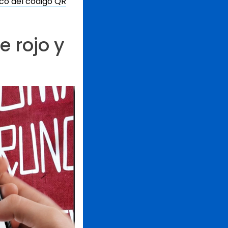
ico del código QR
 rojo y