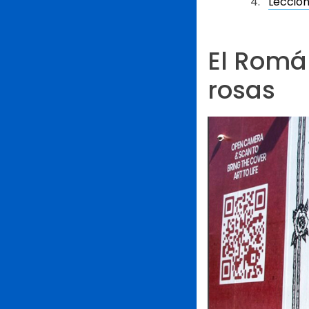
Lección
El Román
rosas