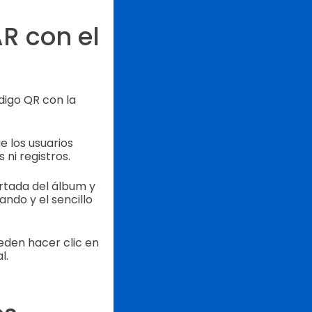
R con el
igo QR con la
e los usuarios
ni registros.
rtada del álbum y
ando y el sencillo
ueden hacer clic en
l.