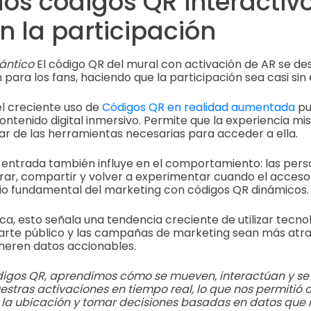
los códigos QR interactiv
 la participación
ántico
El código QR del mural con activación de AR se d
n para los fans, haciendo que la participación sea casi sin 
el creciente uso de
Códigos QR en realidad aumentada
pu
 contenido digital inmersivo. Permite que la experiencia m
ar de las herramientas necesarias para acceder a ella.
e entrada también influye en el comportamiento: las per
ar, compartir y volver a experimentar cuando el acceso
cipio fundamental del marketing con códigos QR dinámicos.
ica, esto señala una tendencia creciente de utilizar tecno
arte público y las campañas de marketing sean más atra
neren datos accionables.
ódigos QR, aprendimos cómo se mueven, interactúan y se 
stras activaciones en tiempo real, lo que nos permitió d
r la ubicación y tomar decisiones basadas en datos que 