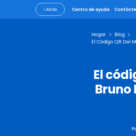
Atrás
Centro de ayuda
Contáct
Hogar
Blog
El Código QR Del 
El cód
Bruno 
P