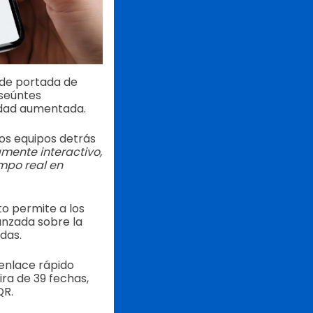
de portada de
nseúntes
lidad aumentada.
los equipos detrás
mente interactivo,
empo real en
to permite a los
anzada sobre la
adas.
 enlace rápido
ra de 39 fechas,
QR.