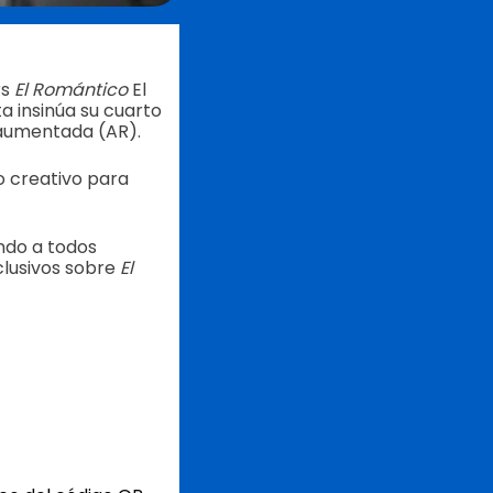
rs
El Romántico
El
a insinúa su cuarto
d aumentada (AR).
o creativo para
endo a todos
clusivos sobre
El