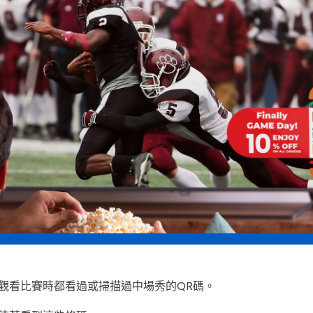
觀看比賽時都看過或掃描過中場秀的QR碼。