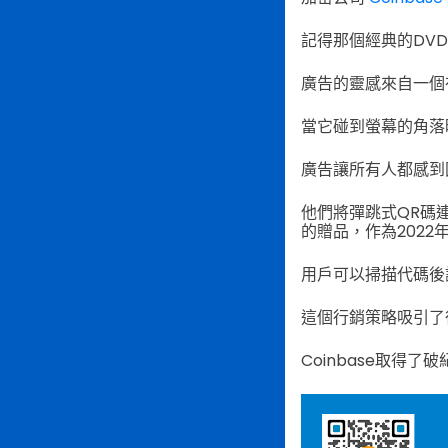
記得那個經典的DV
廣告的靈感來自一個
當它碰到螢幕的角落
廣告讓所有人都感到
他們將彈跳式QR碼
的贈品，作為2022
用戶可以掃描代碼後訪
這個行銷策略吸引了
Coinbase取得