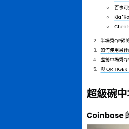
百事可
Kia "
Cheet
半場秀QR碼
如何使用最佳
虛擬中場秀Q
與 QR TIG
超級碗中
Coinbase