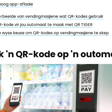
hoog app-aflaaie
orbeelde van vendingmasjiene wat QR-kodes gebruik
R-kode vir jou outomaat te maak met QR TIGER
ie wyse keuse om QR-kodes op vendingmasjiene te skep
k 'n QR-kode op 'n outom