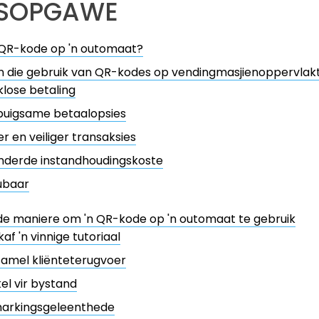
SOPGAWE
 QR-kode op 'n outomaat?
n die gebruik van QR-kodes op vendingmasjienoppervlak
lose betaling
buigsame betaalopsies
er en veiliger transaksies
nderde instandhoudingskoste
ubaar
de maniere om 'n QR-kode op 'n outomaat te gebruik
kaf 'n vinnige tutoriaal
samel kliënteterugvoer
kel vir bystand
markingsgeleenthede