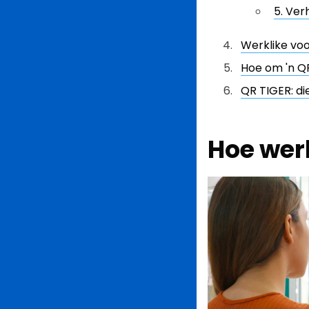
5. Ver
Werklike vo
Hoe om 'n Q
QR TIGER: d
Hoe wer