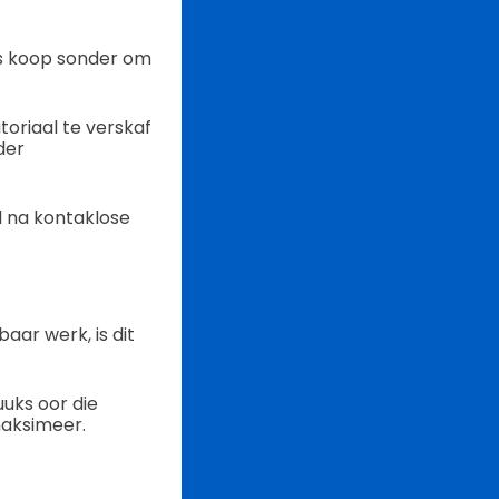
es koop sonder om
oriaal te verskaf
der
d na kontaklose
aar werk, is dit
uks oor die
maksimeer.