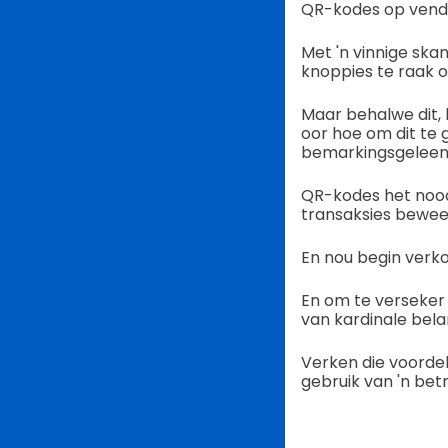
QR-kodes op vendi
Met 'n vinnige ska
knoppies te raak o
Maar behalwe dit, 
oor hoe om dit te 
bemarkingsgeleen
QR-kodes het nood
transaksies bewee
En nou begin verk
En om te verseker 
van kardinale bel
Verken die voordel
gebruik van 'n be