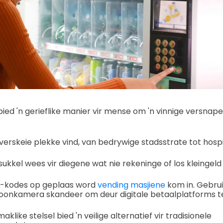
ed 'n gerieflike manier vir mense om 'n vinnige versnaper
verskeie plekke vind, van bedrywige stadsstrate tot hos
sukkel wees vir diegene wat nie rekeninge of los kleingeld 
R-kodes op geplaas word
vending masjiene
kom in. Gebrui
foonkamera skandeer om deur digitale betaalplatforms te
aklike stelsel bied 'n veilige alternatief vir tradisionele