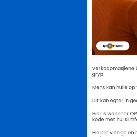
Verkoopmasjiene bi
gryp.
Mens kan hulle op 
Dit kan egter 'n ge
Hier is wanneer Q
kode met hul slim
Hierdie vinnige en m