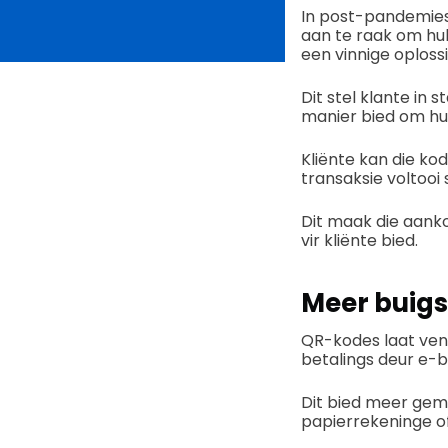
In post-pandemie
aan te raak om hul
een vinnige oplossi
Dit stel klante in 
manier bied om hul
Kliënte kan die ko
transaksie voltooi
Dit maak die aanko
vir kliënte bied.
Meer buig
QR-kodes laat ven
betalings deur e-
Dit bied meer gema
papierrekeninge of