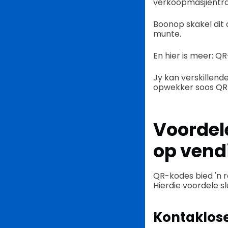
verkoopmasjientra
Boonop skakel dit
munte.
En hier is meer: 
Jy kan verskillen
opwekker soos QR T
Voordel
op vend
QR-kodes bied 'n r
Hierdie voordele slu
Kontaklose