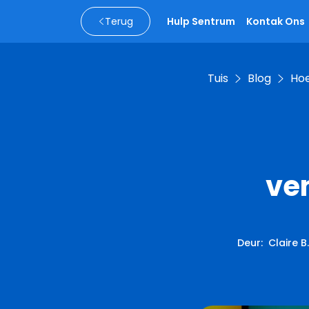
Terug
Hulp Sentrum
Kontak Ons
Tuis
Blog
Hoe
ve
Deur
:
Claire B.