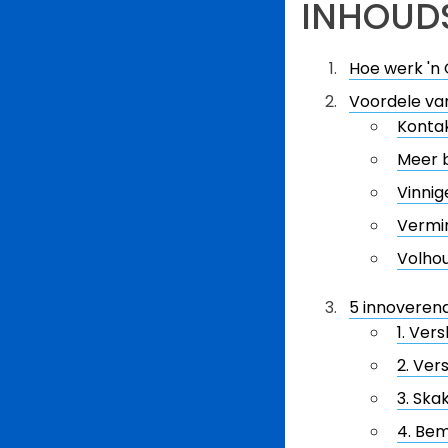
INHOUD
Hoe werk 'n
Voordele va
Kontak
Meer 
Vinnig
Vermi
Volho
5 innoveren
1. Vers
2. Ver
3. Ska
4. Be