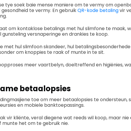
se tye soek baie mense maniere om te vermy om openb
 gesondheid te vermy. En gebruik
QR-kode betaling
vir v
ng.
staat om kontaklose betalings met hul slimfone te maak, wa
 gunsteling versnaperinge en drankies te koop.
de met hul slimfoon skandeer, hul betalingsbesonderhede 
 sonder om knoppies te raak of munte in te sit.
opproses meer vaartbelyn, doeltreffend en higiënies, wat
same betaalopsies
dingmasjiene toe om meer betaalopsies te ondersteun, so
beursies en mobiele banktoepassings.
k vir kliënte, veral diegene wat reeds wil koop, maar nie
 munte het om te gebruik nie.