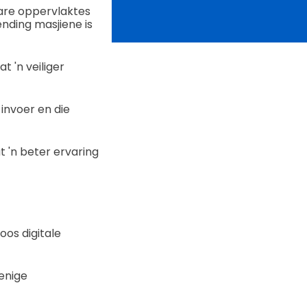
are oppervlaktes
ending masjiene is
t 'n veiliger
invoer en die
 'n beter ervaring
os digitale
 enige