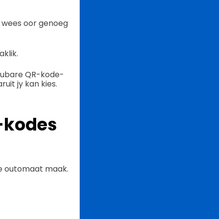
e wees oor genoeg
klik.
roubare QR-kode-
it jy kan kies.
R-kodes
ige outomaat maak.