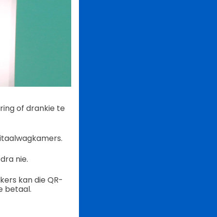
ing of drankie te
pitaalwagkamers.
dra nie.
kers kan die QR-
 betaal.