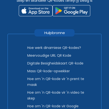
Skep en skandeer QR-kodes terwyl jy besig is
Hulpbronne
Hoe werk dinamiese QR-kodes?
Meervoudige URL QR Kode
Digitale Besigheidskaart QR-kode
Mass QR-kode-opwekker
Hoe om 'n QR-kode vir 'n prent te
maak
Hoe om 'n QR-kode vir 'n video te
skep
Hoe om 'n QR-kode vir Google