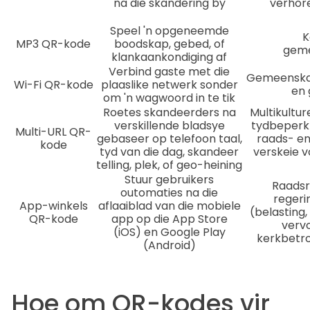
na die skandering by
verhore
Speel 'n opgeneemde
K
MP3 QR-kode
boodskap, gebed, of
gem
klankaankondiging af
Verbind gaste met die
Gemeenskapl
Wi-Fi QR-kode
plaaslike netwerk sonder
en 
om 'n wagwoord in te tik
Roetes skandeerders na
Multikultu
verskillende bladsye
tydbeperkt
Multi-URL QR-
gebaseer op telefoon taal,
raads- en
kode
tyd van die dag, skandeer
verskeie 
telling, plek, of geo-heining
Stuur gebruikers
Raadsr
outomaties na die
regeri
App-winkels
aflaaiblad van die mobiele
(belasting,
QR-kode
app op die App Store
verv
(iOS) en Google Play
kerkbetr
(Android)
Hoe om QR-kodes vir