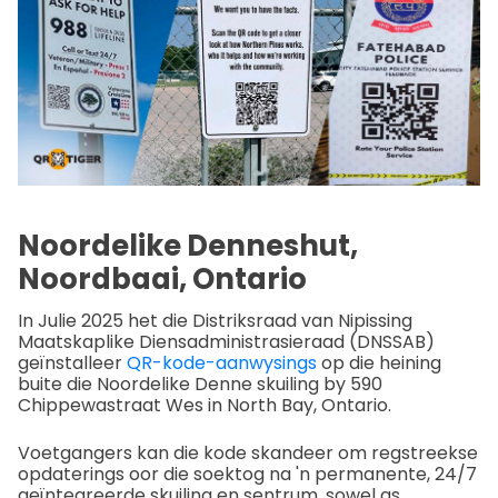
Noordelike Denneshut,
Noordbaai, Ontario
In Julie 2025 het die Distriksraad van Nipissing
Maatskaplike Diensadministrasieraad (DNSSAB)
geïnstalleer
QR-kode-aanwysings
op die heining
buite die Noordelike Denne skuiling by 590
Chippewastraat Wes in North Bay, Ontario.
Voetgangers kan die kode skandeer om regstreekse
opdaterings oor die soektog na 'n permanente, 24/7
geïntegreerde skuiling en sentrum, sowel as