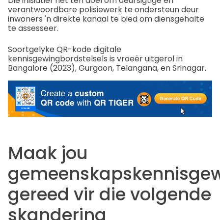
Die inisiatief het ten doel om deursigtige en
verantwoordbare polisiewerk te ondersteun deur
inwoners 'n direkte kanaal te bied om diensgehalte
te assesseer.
Soortgelyke QR-kode digitale
kennisgewingbordstelsels is vroeër uitgerol in
Bangalore (2023), Gurgaon, Telangana, en Srinagar.
Maak jou
gemeenskapskennisgew
gereed vir die volgende
skandering