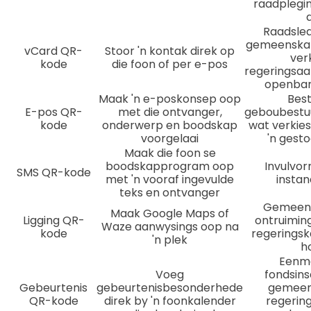
raadplegin
Raadsled
gemeenskap
vCard QR-
Stoor 'n kontak direk op
ver
kode
die foon of per e-pos
regeringsa
openbar
Maak 'n e-poskonsep oop
Best
E-pos QR-
met die ontvanger,
geboubestuu
kode
onderwerp en boodskap
wat verkie
voorgelaai
'n ges
Maak die foon se
boodskapprogram oop
Invulvor
SMS QR-kode
met 'n vooraf ingevulde
insta
teks en ontvanger
Gemeens
Maak Google Maps of
Ligging QR-
ontruimin
Waze aanwysings oop na
kode
regeringsk
'n plek
h
Eenma
Voeg
fondsins
Gebeurtenis
gebeurtenisbesonderhede
gemeen
QR-kode
direk by 'n foonkalender
regerin