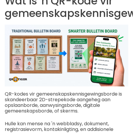
Wat is 'n QR-kode vir
gemeenskapskennisgew
QR-kodes vir gemeenskapskennisgewingsborde is
skandeerbaar
2D-strepekode
aangeheg aan
opslaanborde, aanwysingsborde, digitale
gemeenskapsborde, of skerms.
Hulle kan mense na 'n webbladsy, dokument,
registrasievorm, kontakinligting, en addisionele