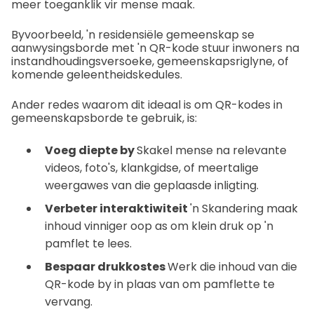
meer toeganklik vir mense maak.
Byvoorbeeld, 'n residensiële gemeenskap se
aanwysingsborde met 'n QR-kode stuur inwoners na
instandhoudingsversoeke, gemeenskapsriglyne, of
komende geleentheidskedules.
Ander redes waarom dit ideaal is om QR-kodes in
gemeenskapsborde te gebruik, is:
Voeg diepte by
Skakel mense na relevante
videos, foto's, klankgidse, of meertalige
weergawes van die geplaasde inligting.
Verbeter interaktiwiteit
'n Skandering maak
inhoud vinniger oop as om klein druk op 'n
pamflet te lees.
Bespaar drukkostes
Werk die inhoud van die
QR-kode by in plaas van om pamflette te
vervang.