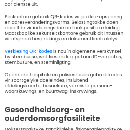
oor dienste uit.
Poskantore gebruik QR-kodes vir pakkie-opsporing
en adresveranderingsvorms. Belastingtakke doen
dieselfde vir indieningsdae en taalspesifieke leiding.
Maatskaplike sekuriteitskantore gebruik dit intussen
vir afspraakbesprekings en dokumentkontrolelys.
Verkiesing QR-kodes
is nou 'n algemene verskynsel
by stembusse, wat kiesers koppel aan ID-vereistes,
stembusure, en steminligting.
Openbare hospitale en polisiestasies gebruik kodes
vir soortgelyke doeleindes, insluitend
afdelingskaarte, besoekure, vermiste persoon-
waarskuwings, en buurtwag-inskrywings.
Gesondheidsorg- en
ouderdomsorgfasiliteite
Dokterspraktyke, tandklinieke, fisioterapiepraktyke,