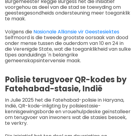
Burgemeester Reggie Burgess het die inisiatief
voorgehou as deel van die stad se toewyding om
geestesgesondheids ondersteuning meer toeganklik
te maak.
Volgens die
Nasionale Alliansie vir Geestesiektes
Selfmoord is die tweede grootste oorsaak van dood
onder mense tussen die ouderdom van 10 en 24 in
die Verenigde State, wat die toeganklikheid van sulke
tipes aanduidings 'n belangrike
gemeenskapsintervensie maak.
Polisie terugvoer QR-kodes by
Fatehabad-stasie, Indië
In Julie 2025 het die Fatehabad-polisie in Haryana,
Indië, QR-kode-inligting by polisiestasie-
kennisgewingsborde en vrouehulpdeske geïnstalleer
om terugvoer van inwoners wat die stasies besoek,
te verkry.