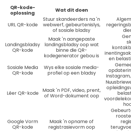
QR-kode-
Wat dit doen
oplossing
Stuur skandeerders na 'n
Algem
URL QR-kode
webwerf, gebeurtenislys,
regeringsb
of sosiale bladsy
die
Gem
Maak 'n aangepaste
s
Landingsbladsy
landingsbladsy oop wat
kontakb
QR-kode
binne die QR-
inentingsak
kodegenerator gebou is
en belas
Gemee
Sosiale Media
Wys elke sosiale media-
opdaterin
QR-kode
profiel op een bladsy
Instagram
Nuusbriewe
opleidings
Maak 'n PDF, video, prent,
Lêer QR-kode
belast
of Word-dokument oop
voordelekon
hoo
Gebeurten
rooste
Google Vorm
Maak 'n opname of
regi
QR-kode
registrasievorm oop
terugvo