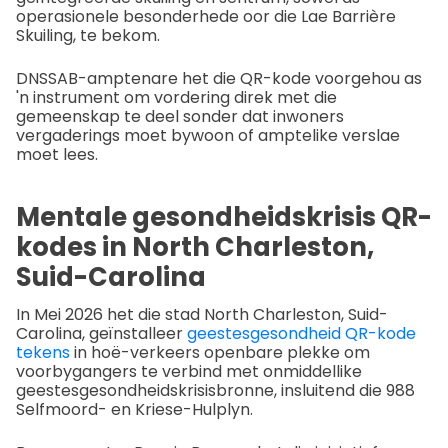
operasionele besonderhede oor die Lae Barrière
Skuiling, te bekom.
DNSSAB-amptenare het die QR-kode voorgehou as
'n instrument om vordering direk met die
gemeenskap te deel sonder dat inwoners
vergaderings moet bywoon of amptelike verslae
moet lees.
Mentale gesondheidskrisis QR-
kodes in North Charleston,
Suid-Carolina
In Mei 2026 het die stad North Charleston, Suid-
Carolina, geïnstalleer
geestesgesondheid QR-kode
tekens
in hoë-verkeers openbare plekke om
voorbygangers te verbind met onmiddellike
geestesgesondheidskrisisbronne, insluitend die 988
Selfmoord- en Kriese-Hulplyn.