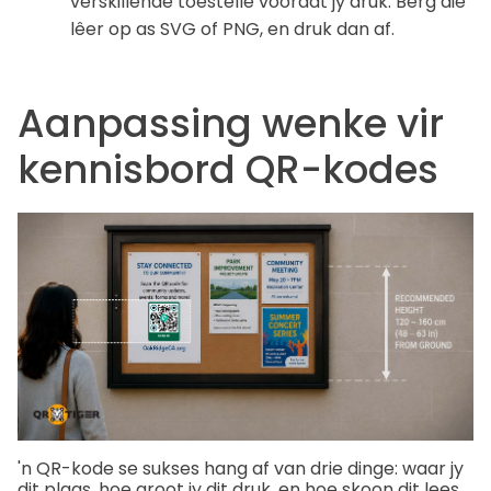
verskillende toestelle voordat jy druk. Berg die
lêer op as SVG of PNG, en druk dan af.
Aanpassing wenke vir
kennisbord QR-kodes
'n QR-kode se sukses hang af van drie dinge: waar jy
dit plaas, hoe groot jy dit druk, en hoe skoon dit lees.