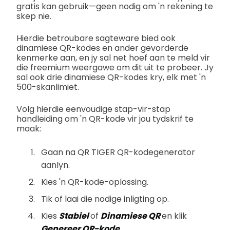
gratis kan gebruik—geen nodig om 'n rekening te
skep nie.
Hierdie betroubare sagteware bied ook
dinamiese QR-kodes en ander gevorderde
kenmerke aan, en jy sal net hoef aan te meld vir
die freemium weergawe om dit uit te probeer. Jy
sal ook drie dinamiese QR-kodes kry, elk met 'n
500-skanlimiet.
Volg hierdie eenvoudige stap-vir-stap
handleiding om 'n QR-kode vir jou tydskrif te
maak:
Gaan na QR TIGER QR-kodegenerator
aanlyn.
Kies 'n QR-kode-oplossing.
Tik of laai die nodige inligting op.
Kies
Stabiel
of
Dinamiese QR
en klik
Genereer QR-kode.