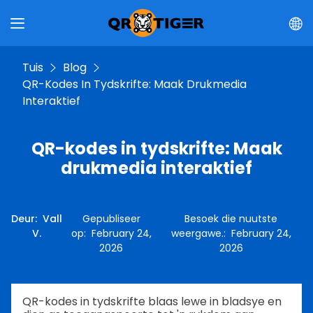
Tuis
Blog
QR-Kodes In Tydskrifte: Maak Drukmedia
Interaktief
QR-kodes in tydskrifte: Maak
drukmedia interaktief
Deur
:
Vall
Gepubliseer
Besoek die nuutste
V.
op
:
February 24,
weergawe.
:
February 24,
2026
2026
QR-kodes in tydskrifte blaas lewe in bladsye en