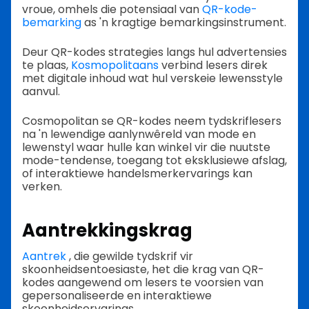
vroue, omhels die potensiaal van
QR-kode-
bemarking
as 'n kragtige bemarkingsinstrument.
Deur QR-kodes strategies langs hul advertensies
te plaas,
Kosmopolitaans
verbind lesers direk
met digitale inhoud wat hul verskeie lewensstyle
aanvul.
Cosmopolitan se QR-kodes neem tydskriflesers
na 'n lewendige aanlynwêreld van mode en
lewenstyl waar hulle kan winkel vir die nuutste
mode-tendense, toegang tot eksklusiewe afslag,
of interaktiewe handelsmerkervarings kan
verken.
Aantrekkingskrag
Aantrek
, die gewilde tydskrif vir
skoonheidsentoesiaste, het die krag van QR-
kodes aangewend om lesers te voorsien van
gepersonaliseerde en interaktiewe
skoonheidservarings.