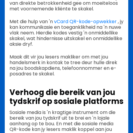
van direkte betrokkenheid gee om moeiteloos
met voornemende kliënte te skakel.
Met die hulp van 'n
vCard QR-kode-opwekker
, jy
kan kommunikasie en toeganklikheid na 'n nuwe
vlak neem. Hierdie kodes vestig 'n onmiddellike
skakel, wat hindernisse uitskakel en onmiddellike
aksie dryf.
Maak dit vir jou lesers makliker om met jou
handelsmerk in kontak te tree deur hulle direk
na jou boodskapdiens, telefoonnommer en e-
posadres te skakel.
Verhoog die bereik van jou
tydskrif op sosiale platforms
Sosiale media is 'n kragtige instrument om die
bereik van jou tydskrif uit te brei en 'n lojale
aanhang op te bou. En met die sosiale media
QR-kode kan jy lesers maklik koppel aan jou