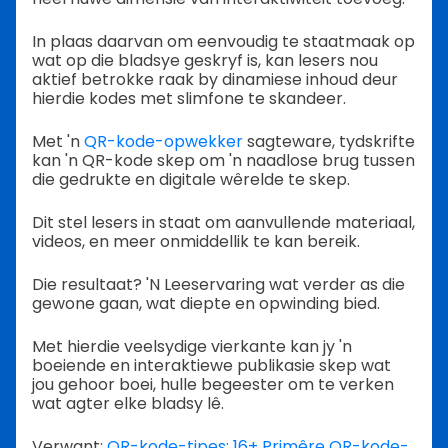
In plaas daarvan om eenvoudig te staatmaak op
wat op die bladsye geskryf is, kan lesers nou
aktief betrokke raak by dinamiese inhoud deur
hierdie kodes met slimfone te skandeer.
Met 'n
QR-kode-opwekker
sagteware, tydskrifte
kan 'n QR-kode skep om 'n naadlose brug tussen
die gedrukte en digitale wêrelde te skep.
Dit stel lesers in staat om aanvullende materiaal,
videos, en meer onmiddellik te kan bereik.
Die resultaat? 'N Leeservaring wat verder as die
gewone gaan, wat diepte en opwinding bied.
Met hierdie veelsydige vierkante kan jy 'n
boeiende en interaktiewe publikasie skep wat
jou gehoor boei, hulle begeester om te verken
wat agter elke bladsy lê.
Verwant:
QR-kode-tipes: 16+ Primêre QR-kode-