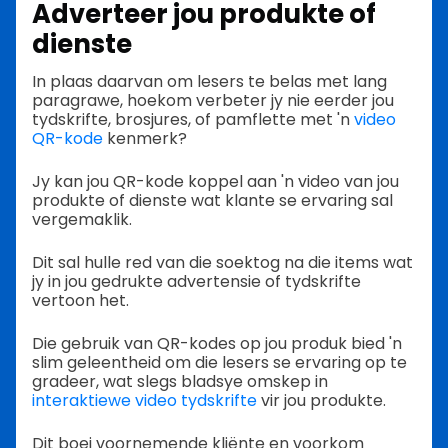
Adverteer jou produkte of
dienste
In plaas daarvan om lesers te belas met lang
paragrawe, hoekom verbeter jy nie eerder jou
tydskrifte, brosjures, of pamflette met 'n
video
QR-kode
kenmerk?
Jy kan jou QR-kode koppel aan 'n video van jou
produkte of dienste wat klante se ervaring sal
vergemaklik.
Dit sal hulle red van die soektog na die items wat
jy in jou gedrukte advertensie of tydskrifte
vertoon het.
Die gebruik van QR-kodes op jou produk bied 'n
slim geleentheid om die lesers se ervaring op te
gradeer, wat slegs bladsye omskep in
interaktiewe video tydskrifte
vir jou produkte.
Dit boei voornemende kliënte en voorkom