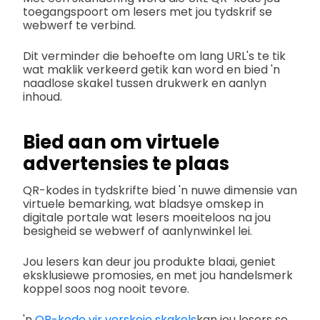
toegangspoort om lesers met jou tydskrif se
webwerf te verbind.
Dit verminder die behoefte om lang URL's te tik
wat maklik verkeerd getik kan word en bied 'n
naadlose skakel tussen drukwerk en aanlyn
inhoud.
Bied aan om virtuele
advertensies te plaas
QR-kodes in tydskrifte bied 'n nuwe dimensie van
virtuele bemarking, wat bladsye omskep in
digitale portale wat lesers moeiteloos na jou
besigheid se webwerf of aanlynwinkel lei.
Jou lesers kan deur jou produkte blaai, geniet
eksklusiewe promosies, en met jou handelsmerk
koppel soos nog nooit tevore.
'n
QR-kode vir verskeie skakels
kan jou lesers se