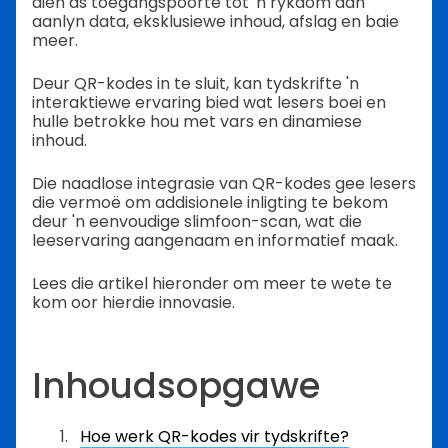
dien as toegangspoorte tot 'n rykdom aan
aanlyn data, eksklusiewe inhoud, afslag en baie
meer.
Deur QR-kodes in te sluit, kan tydskrifte 'n
interaktiewe ervaring bied wat lesers boei en
hulle betrokke hou met vars en dinamiese
inhoud.
Die naadlose integrasie van QR-kodes gee lesers
die vermoë om addisionele inligting te bekom
deur 'n eenvoudige slimfoon-scan, wat die
leeservaring aangenaam en informatief maak.
Lees die artikel hieronder om meer te wete te
kom oor hierdie innovasie.
Inhoudsopgawe
Hoe werk QR-kodes vir tydskrifte?