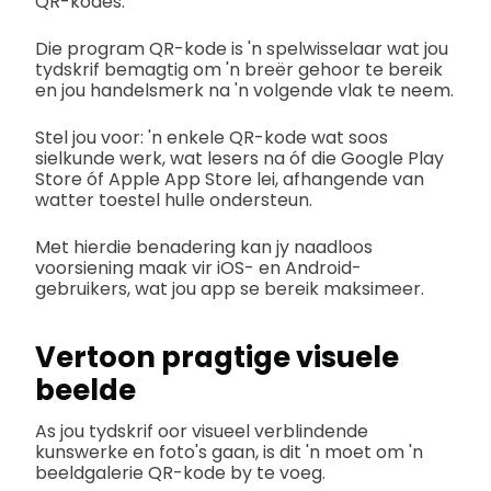
QR-kodes.
Die program QR-kode is 'n spelwisselaar wat jou
tydskrif bemagtig om 'n breër gehoor te bereik
en jou handelsmerk na 'n volgende vlak te neem.
Stel jou voor: 'n enkele QR-kode wat soos
sielkunde werk, wat lesers na óf die Google Play
Store óf Apple App Store lei, afhangende van
watter toestel hulle ondersteun.
Met hierdie benadering kan jy naadloos
voorsiening maak vir iOS- en Android-
gebruikers, wat jou app se bereik maksimeer.
Vertoon pragtige visuele
beelde
As jou tydskrif oor visueel verblindende
kunswerke en foto's gaan, is dit 'n moet om 'n
beeldgalerie QR-kode by te voeg.