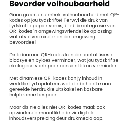
Bevorder volhoubaarheid
Gaan groen en omhels volhoubaarheid met QR-
kodes op jou tydskrifte! Terwyl die druk van
tydskrifte papier vereis, bied die integrasie van
QR-kodes 'n omgewingsvriendelike oplossing
wat afval verminder en die omgewing
bevoordeel.
Dink daaroor: QR-kodes kan die aantal fisiese
bladsye en bylaes verminder, wat jou tydskrif se
ekologiese voetspoor aansienlik kan verminder.
Met dinamiese QR-kodes kan jy inhoud in
werklike tyd opdateer, wat die behoefte aan
gereelde herdrukke uitskakel en kosbare
hulpbronne bespaar.
Maar dis nie alles nie! QR-kodes maak ook
opwindende moontlikhede vir digitale
inhoudsverspreiding deur drukmedia oop.