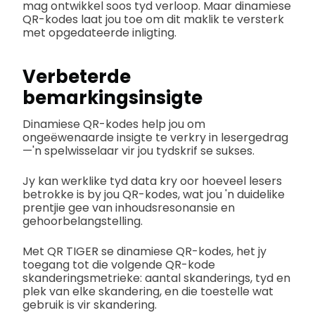
mag ontwikkel soos tyd verloop. Maar dinamiese
QR-kodes laat jou toe om dit maklik te versterk
met opgedateerde inligting.
Verbeterde
bemarkingsinsigte
Dinamiese QR-kodes help jou om
ongeëwenaarde insigte te verkry in lesergedrag
—'n spelwisselaar vir jou tydskrif se sukses.
Jy kan werklike tyd data kry oor hoeveel lesers
betrokke is by jou QR-kodes, wat jou 'n duidelike
prentjie gee van inhoudsresonansie en
gehoorbelangstelling.
Met QR TIGER se dinamiese QR-kodes, het jy
toegang tot die volgende QR-kode
skanderingsmetrieke: aantal skanderings, tyd en
plek van elke skandering, en die toestelle wat
gebruik is vir skandering.