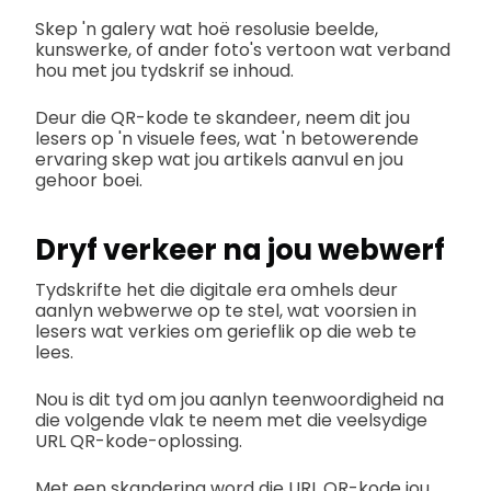
Skep 'n galery wat hoë resolusie beelde,
kunswerke, of ander foto's vertoon wat verband
hou met jou tydskrif se inhoud.
Deur die QR-kode te skandeer, neem dit jou
lesers op 'n visuele fees, wat 'n betowerende
ervaring skep wat jou artikels aanvul en jou
gehoor boei.
Dryf verkeer na jou webwerf
Tydskrifte het die digitale era omhels deur
aanlyn webwerwe op te stel, wat voorsien in
lesers wat verkies om gerieflik op die web te
lees.
Nou is dit tyd om jou aanlyn teenwoordigheid na
die volgende vlak te neem met die veelsydige
URL QR-kode-oplossing.
Met een skandering word die URL QR-kode jou