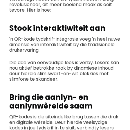
revolusioneer, dit meer boeiend maak as ooit
tevore. Hier is hoe:
Stook interaktiwiteit aan
'n QR-kode tydskrif-integrasie voeg 'n heel nuwe
dimensie van interaktiwiteit by die tradisionele
drukervaring.
Die dae van eenvoudige lees is verby. Lesers kan
nou aktief betrokke raak by dinamiese inhoud
deur hierdie slim swart-en-wit blokkies met
slimfone te skandeer.
Bring die aanlyn- en
aanlynwêrelde saam
QR-kodes is die uiteindelike brug tussen die druk
en digitale wêrelde. Deur hierdie veelsydige
kodes in jou tydskrif in te sluit, verbind jy lesers