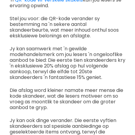
ervaring opwind.
Stel jou voor: die QR-kode verander sy
bestemming na 'n sekere aantal
skandeerbeurte, wat meer inhoud onthul soos
eksklusiewe belonings en afslagte.
Jy kan saamwerk met 'n gewilde
modehandelsmerk om jou lesers 'n ongelooflike
aanbod te bied: Die eerste tien skandeerders kry
'n eksklusiewe 20% afslag op hul volgende
aankoop, terwyl die elfde tot 20ste
skandeerders 'n fantastiese 15% geniet.
Die afslag word kleiner namate meer mense die
kode skandeer, wat die lesers motiveer om so
vroeg as moontlik te skandeer om die groter
aanbod te gryp.
Jy kan ook dinge verander. Die eerste vyftien
skandeerders sal spesiale aanbiedinge op
geselekteerde items ontvang, terwyl die