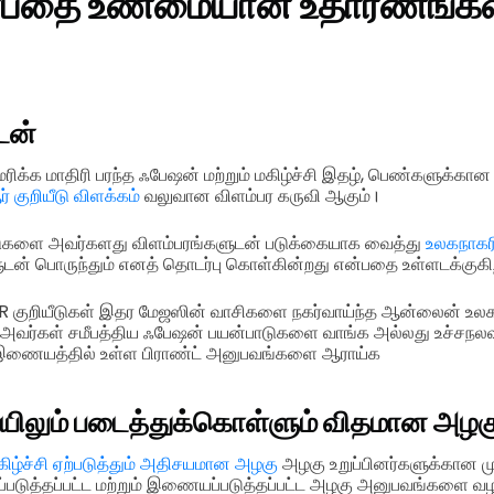
்பதை உண்மையான உதாரணங்கள்
டன்
ிக்க மாதிரி பரந்த ஃபேஷன் மற்றும் மகிழ்ச்சி இதழ், பெண்களுக்கான
் குறியீடு விளக்கம்
வலுவான விளம்பர கருவி ஆகும்।
டுகளை அவர்களது விளம்பரங்களுடன் படுக்கையாக வைத்து
உலகநாகர
டன் பொருந்தும் எனத் தொடர்பு கொள்கின்றது என்பதை உள்ளடக்குகி
 குறியீடுகள் இதர மேஜஸின் வாசிகளை நகர்வாய்ந்த ஆன்லைன் உலகத
வர்கள் சமீபத்திய ஃபேஷன் பயன்பாடுகளை வாங்க அல்லது உச்சந
 இணையத்தில் உள்ள பிராண்ட் அனுபவங்களை ஆராய்க
ிலும் படைத்துக்கொள்ளும் விதமான அழக
ழ்ச்சி ஏற்படுத்தும் அதிசயமான அழகு
அழகு உறுப்பினர்களுக்கான மு
ிப்படுத்தப்பட்ட மற்றும் இணையப்படுத்தப்பட்ட அழகு அனுபவங்களை வழ