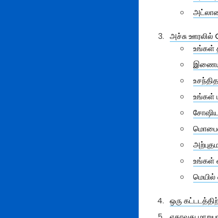
அட்லாண
அச்சு ஊரலில்
உங்கள்
இணைய 
உசந்தி
உங்கள்
சோஷியல
மொபைல்
அற்புத
உங்கள்
மெயில் 
ஒரு கட்டடத்திற
எதாவது மாறுபா