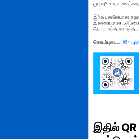
முடிவு? சாதாரணத்தை 
இந்த பலவீனமான சதுரங
இணையமான பதிப்பை உரு
ஆராய உத்திரவார்த்திய
தொடர்புடைய:
16+ முத
இதில் QR 