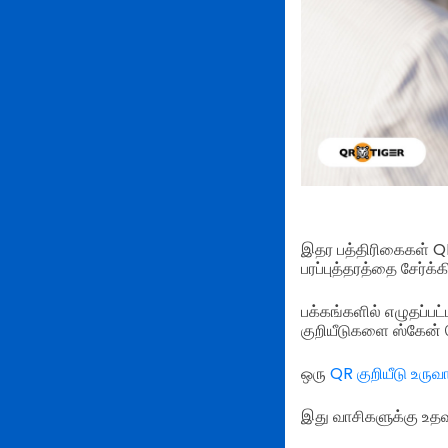
இதர பத்திரிகைகள் QR 
பரப்புத்தரத்தை சேர்க்
பக்கங்களில் எழுதப்ப
குறியீடுகளை ஸ்கேன் 
ஒரு
QR குறியீடு உருவா
இது வாசிகளுக்கு உத