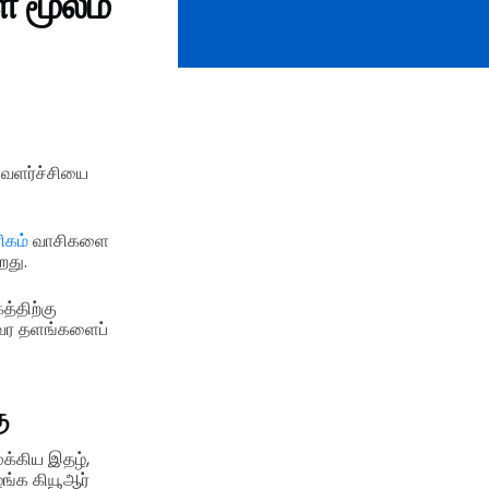
 மூலம்
 வளர்ச்சியை
ிகம்
வாசிகளை
றது.
்திற்கு
லவர தளங்களைப்
ு
க்கிய இதழ்,
ங்க கியூஆர்