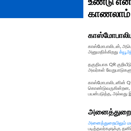
உண்டு என
காணலாம்
காஸ்மோபாலி
காஸ்மோபாலிடன், அமெர
அனுமதிக்கிறது
க்யூஆர
தகுதியாக QR குறியீ
அவர்கள் வேறுபாடுகளு
காஸ்மோபாலிடனின் QR
கொண்டுவருகின்றன, அ
பயன்படுத்த, அல்லது
அனைத்துறைய
அனைத்துறையிலும் மகி
படித்தவர்களுக்கு தன