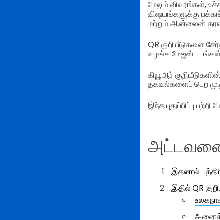
மேலும் விவரங்கள், உச
விஷயங்களுக்கு பக்கங்க
மற்றும் ஆன்லைன் தர
QR குறியீடுகளை சேர்
வழங்க மேஜஸ் படங்கள் 
கியூஆர் குறியீடுகளின்
தகவல்களைப் பெற முடியு
இந்த புதுப்பிப்பு பற்
அட்டவ
இதனால் பத்திர
இதில் QR குறி
உலகநாக
அனைத்த