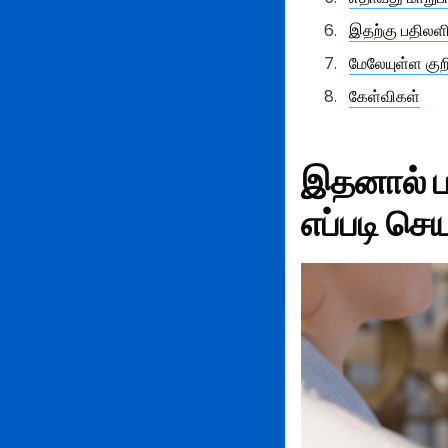
இதற்கு பதிலள
மேலேயுள்ள குற
கேள்விகள்
இதனால் ப
எப்படி செ