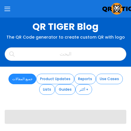
QR TIGER Blog
The QR Code generator to create custom QR with logo
Use Cases
Reports
Product Updates
جميع المقالات
أكثر +
Guides
Lists