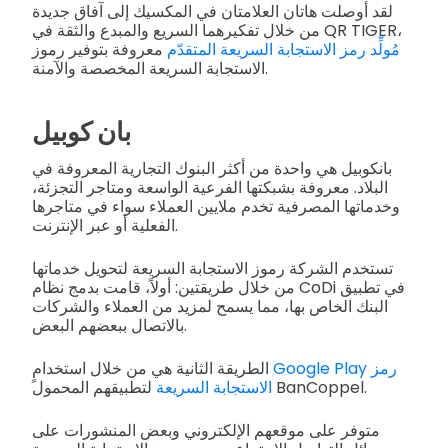
لقد أوصلت هاتان العلامتان في المكسيك إلى آفاق جديدة
من خلال تفكيرهما السريع والمبدع والثقة في QR TIGER،
مُولِّد رمز الاستجابة السريعة المتقدّم
معروفة بتوفير رموز
الاستجابة السريعة المخصصة والآمنة.
بان كوبيل
بانكوبيل هي واحدة من أكثر البنوك التجارية المعروفة في
البلاد. معروفة بشبكتها الفرعية الواسعة ومتاجر التجزئة،
وخدماتها المصرفية تخدم ملايين العملاء سواء في متاجرها
الفعلية أو عبر الإنترنت.
تستخدم الشركة رموز الاستجابة السريعة لتحويل خدماتها
من خلال طريقتين: أولاً، قامت بدمج نظام CoDi في تطبيق
البنك الخاص بها، مما يسمح لمزيد من العملاء والشركات
بالاتصال ببعضهم البعض.
Google Play رمز
الطريقة الثانية هي من خلال استخدامٍ
لتطبيقهم المحمول BanCoppel.
الاستجابة السريعة
متوفر على موقعهم الإلكتروني وبعض المنشورات على