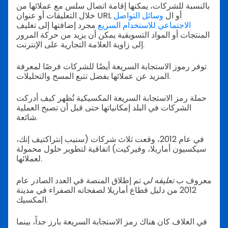
بالنسبة للشركات، يمكنها إقامة اتصال سلس مع عملائها من
خلال التعليقات أو عنوان URL أو ال
وسائل التواصل
الاجتماعي للاستخدام السريع
مجرد إضافتها إلى تغليف
المنتجات أو المواد التسويقية يمكن أن يزيد من حركة المرور
إلى زاوية العلامة التجارية على الإنترنت.
توفر رموز الاستجابة السريعة أيضًا للشركات فرصًا لمعرفة
المزيد عن عملائها بفضل تتبع المسح والتحليلات.
حملة رمز الاستجابة السريعة المكسيكية تُظهر كيف أدركت
الشركات في البلد إمكانياتها حتى قبل أن تصبح العملية
شائعة.
في عام 2012، وقعت ثلاث شركات (سنيب إنتراكتيف إنك،
سيكسيون أماريلا، وفيركيت) اتفاقية لتطوير حلول محمولة
لعملائها.
معروف ب
تعليقه لي
تم إطلاق المنصة في العدد الصادر عام
2012 من دليل قطاع أماريلا لصفحاته الصفراء في مدينة
المكسيك.
في الغلاف كان هناك رمز الاستجابة السريعة بارز جداً، بينما