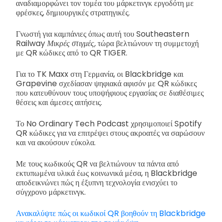
αναδιαμορφώνει τον τομέα του μάρκετινγκ εργοδότη με
φρέσκες, δημιουργικές στρατηγικές.
Γνωστή για καμπάνιες όπως αυτή του Southeastern
Railway
Μικρές στιγμές,
τώρα βελτιώνουν τη συμμετοχή
με QR κώδικες από το QR TIGER.
Για το TK Maxx στη Γερμανία, οι Blackbridge και
Grapevine σχεδίασαν ψηφιακά αφισόν με QR κώδικες
που κατευθύνουν τους υποψήφιους εργασίας σε διαθέσιμες
θέσεις και άμεσες αιτήσεις.
Το No Ordinary Tech Podcast χρησιμοποιεί Spotify
QR κώδικες για να επιτρέψει στους ακροατές να σαρώσουν
και να ακούσουν εύκολα.
Με τους κωδικούς QR να βελτιώνουν τα πάντα από
εκτυπωμένα υλικά έως κοινωνικά μέσα, η Blackbridge
αποδεικνώνει πώς η έξυπνη τεχνολογία ενισχύει το
σύγχρονο μάρκετινγκ.
Ανακαλύψτε πώς οι κωδικοί QR βοηθούν τη Blackbridge