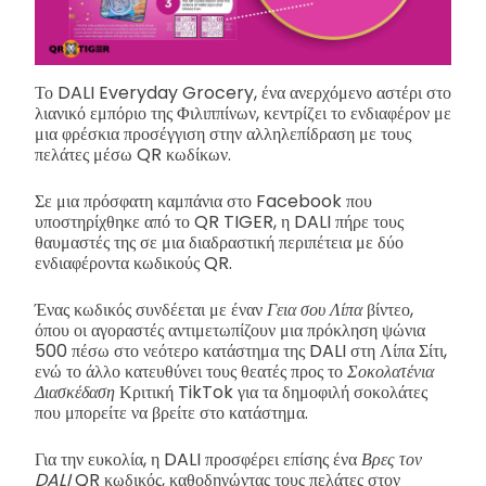
Το DALI Everyday Grocery, ένα ανερχόμενο αστέρι στο
λιανικό εμπόριο της Φιλιππίνων, κεντρίζει το ενδιαφέρον με
μια φρέσκια προσέγγιση στην αλληλεπίδραση με τους
πελάτες μέσω QR κωδίκων.
Σε μια πρόσφατη καμπάνια στο Facebook που
υποστηρίχθηκε από το QR TIGER, η DALI πήρε τους
θαυμαστές της σε μια διαδραστική περιπέτεια με δύο
ενδιαφέροντα κωδικούς QR.
Ένας κωδικός συνδέεται με έναν
Γεια σου Λίπα
βίντεο,
όπου οι αγοραστές αντιμετωπίζουν μια πρόκληση ψώνια
500 πέσω στο νεότερο κατάστημα της DALI στη Λίπα Σίτι,
ενώ το άλλο κατευθύνει τους θεατές προς το
Σοκολατένια
Διασκέδαση
Κριτική TikTok για τα δημοφιλή σοκολάτες
που μπορείτε να βρείτε στο κατάστημα.
Για την ευκολία, η DALI προσφέρει επίσης ένα
Βρες τον
DALI
QR κωδικός, καθοδηγώντας τους πελάτες στον