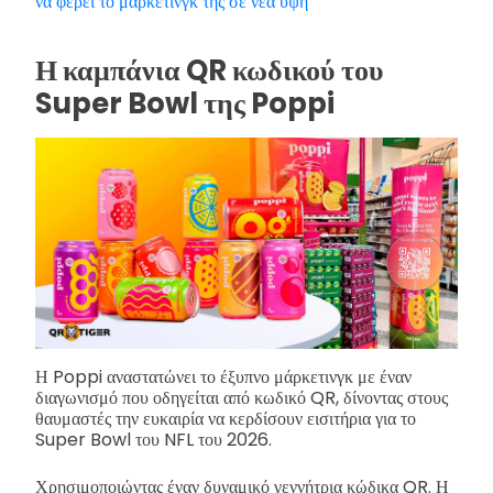
να φέρει το μάρκετινγκ της σε νέα ύψη
Η καμπάνια QR κωδικού του
Super Bowl της Poppi
Η Poppi αναστατώνει το έξυπνο μάρκετινγκ με έναν
διαγωνισμό που οδηγείται από κωδικό QR, δίνοντας στους
θαυμαστές την ευκαιρία να κερδίσουν εισιτήρια για το
Super Bowl του NFL του 2026.
Χρησιμοποιώντας έναν δυναμικό γεννήτρια κώδικα QR. Η