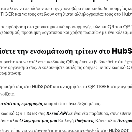
εται πλέον να περάσουν από την χρονοβόρα διαδικασία δημιουργίας 
 TIGER και να τους στείλουν στη λίστα αλληλογραφίας τους στο Hu
έχετε πρόσβαση στα χαρακτηριστικά προσαρμογής κώδικα QR του Q
σχεδιασμού, προσθήκη λογότυπου και χρήση πλαισίων με ένα κάλεσμα
ίσετε την ενσωμάτωση τρίτων στο Hub
ουργείτε και να στέλνετε κωδικούς QR, πρέπει να βεβαιωθείτε ότι έχε
τον οργανισμό σας. Ακολουθήστε αυτές τις οδηγίες με τον κωδικό QR
νσωμάτωση:
γαριασμό σας στο HubSpot και αναζητήστε το QR TIGER στην αγορά,
ανοίξετε.
κατάσταση εφαρμογής
κουμπί στο πάνω δεξιό μέρος.
ν κωδικό QR TIGER σας
Κλειδί API
Σε ένα νέο παράθυρο, συνδεθείτε
άντε κλικ
Ο λογαριασμός μου
Επιλογή
Ρυθμίσεις
Κάντε κλικ
Αντιγρ
στον χώρο για να συνεχίσεις και να ανακατευθυνθείς στο HubSpot.