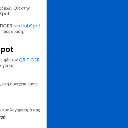
κωδικών QR στην
bSpot.
R TIGER
στο HubSpot
 προς δράση.
Spot
τε ήδη τον
QR TIGER
 για να
 στη συνέχεια κάντε
 στον λογαριασμό σας
αφή
.