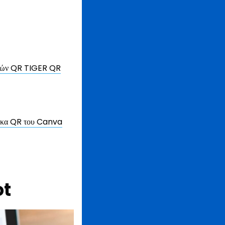
δικών QR TIGER QR
δικα QR του Canva
ot