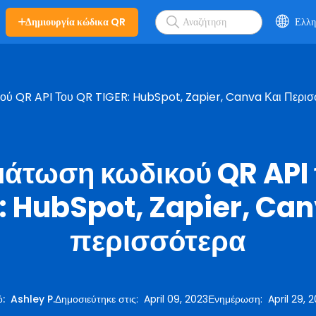
Δημιουργία κώδικα QR
Ελλη
ύ QR API Του QR TIGER: HubSpot, Zapier, Canva Και Περισ
άτωση κωδικού QR API 
: HubSpot, Zapier, Can
περισσότερα
ό
:
Ashley P.
Δημοσιεύτηκε στις
:
April 09, 2023
Ενημέρωση
:
April 29, 