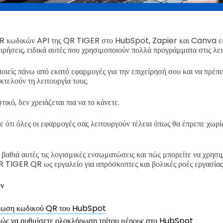
 κωδικών API της QR TIGER στο HubSpot, Zapier και Canva είν
χειρήσεις, ειδικά αυτές που χρησιμοποιούν πολλά προγράμματα στις λει
ιείς πάνω από εκατό εφαρμογές για την επιχείρησή σου και να πρέπει 
κτελούν τη λειτουργία τους.
ικό, δεν χρειάζεται πια να το κάνετε.
ε ότι όλες οι εφαρμογές σας λειτουργούν τέλεια όπως θα έπρεπε χωρίς
βαθιά αυτές τις λογισμικές ενσωματώσεις και πώς μπορείτε να χρησι
 TIGER QR ως εργαλείο για απρόσκοπτες και βολικές ροές εργασίας
ων
ωση κωδικού QR του HubSpot
ώς να ρυθμίσετε ολοκλήρωση τρίτου μέρους στο HubSpot