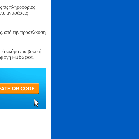
ς τις πληροφορίες
τε αντιφάσεις
υς, από την προσέλκυση
ιά ακόμα πιο βολική
αρμογή HubSpot.