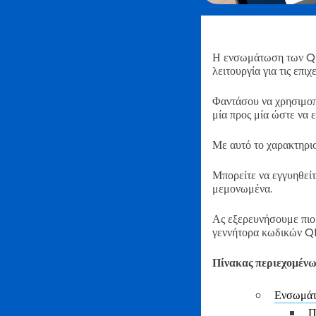
Η ενσωμάτωση των QR
λειτουργία για τις επι
Φαντάσου να χρησιμοπο
μία προς μία ώστε να ε
Με αυτό το χαρακτηριστ
Μπορείτε να εγγυηθείτ
μεμονωμένα.
Ας εξερευνήσουμε πιο 
γεννήτορα κωδικών QR
Πίνακας περιεχομέν
Ενσωμάτ
Π