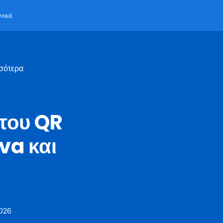
νικά
σότερα
του QR
va και
2026