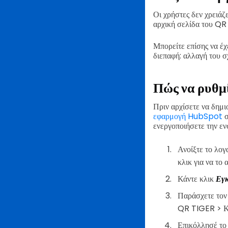
Οι χρήστες δεν χρειάζ
αρχική σελίδα του QR
Μπορείτε επίσης να 
διεπαφή: αλλαγή του 
Πώς να ρυθμ
Πριν αρχίσετε να δημι
εφαρμογή HubSpot
σ
ενεργοποιήσετε την ε
Ανοίξτε το λο
κλικ για να το 
Κάντε κλικ
Εγ
Παράσχετε το
QR TIGER > Κ
Επικόλλησέ το 