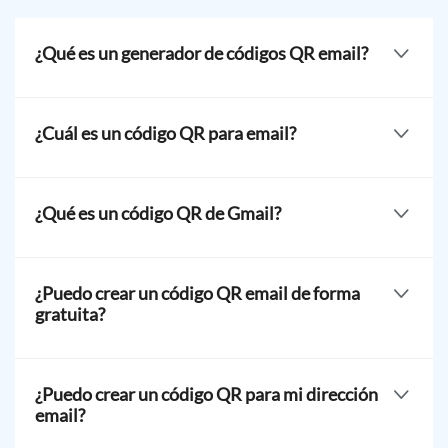
¿Qué es un generador de códigos QR email?
Un generador de códigos QR es una plataforma donde
los usuarios pueden generar sus propios códigos QR de
¿Cuál es un código QR para email?
forma gratuita para email. Pueden almacenar todos los
detalles email en un solo código QR que pueden
Un
es un tipo especial de solución de código QR
compartir con otros para agilizar la comunicación.
gratuito que puede almacenar email información,
¿Qué es un código QR de Gmail?
incluyendo dirección email, asunto email, y un mensaje.
Un código QR de Gmail o un código QR de email es una
solución de código QR gratuita que puede almacenar
¿Puedo crear un código QR email de forma
los detalles de Gmail para una comunicación
gratuita?
instantánea a través de Gmail.
Sí, puedes crear totalmente email códigos QR de forma
gratuita con nuestro generador de códigos QR. Nuestra
¿Puedo crear un código QR para mi dirección
solución de códigos QR email es una solución estática,
email?
¡lo que significa que puedes generarlos de forma