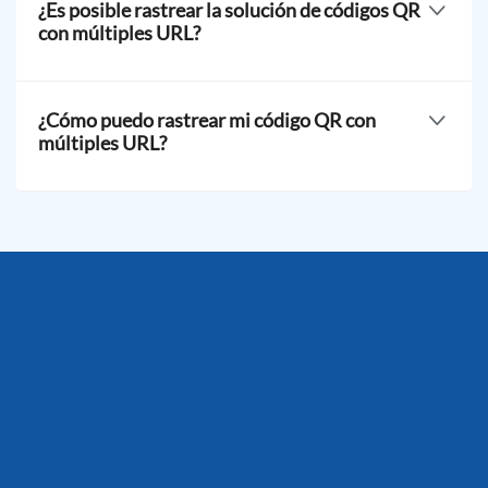
¿Es posible rastrear la solución de códigos QR
código. Nuestro generador de códigos QR permite esto
con múltiples URL?
con su función avanzada:
.
Sí, nuestra solución de múltiples URL es rastreable.
Viene con una función integrada de
, que permite a los
¿Cómo puedo rastrear mi código QR con
usuarios monitorear el rendimiento en tiempo real.
múltiples URL?
Para rastrear tu código, ve a tu panel de control y
selecciona el código QR que deseas rastrear. Haz clic en
Estadísticas para ver el rendimiento de tu código
basado en la actividad de tus escáneres: frecuencia de
escaneo, ubicación del escaneo, marca de tiempo, tipo
de dispositivo más utilizado, y más.