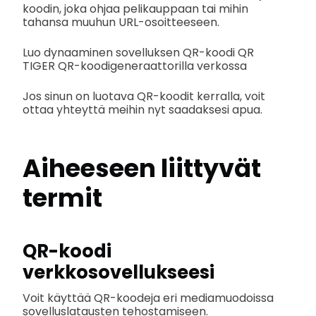
koodin, joka ohjaa pelikauppaan tai mihin
tahansa muuhun URL-osoitteeseen.
Luo dynaaminen sovelluksen QR-koodi QR
TIGER QR-koodigeneraattorilla verkossa
Jos sinun on luotava QR-koodit kerralla, voit
ottaa yhteyttä meihin nyt saadaksesi apua.
Aiheeseen liittyvät
termit
QR-koodi
verkkosovellukseesi
Voit käyttää QR-koodeja eri mediamuodoissa
sovelluslatausten tehostamiseen.