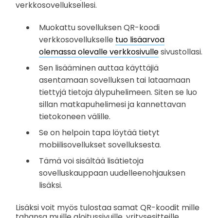
verkkosovelluksellesi.
Muokattu sovelluksen QR-koodi
verkkosovellukselle
tuo lisäarvoa
olemassa olevalle verkkosivulle
sivustollasi.
Sen lisääminen auttaa käyttäjiä
asentamaan sovelluksen tai lataamaan
tiettyjä tietoja älypuhelimeen. Siten se luo
sillan matkapuhelimesi ja kannettavan
tietokoneen välille.
Se on helpoin tapa löytää tietyt
mobiilisovellukset sovelluksesta.
Tämä voi sisältää lisätietoja
sovelluskauppaan uudelleenohjauksen
lisäksi.
Lisäksi voit myös tulostaa samat QR-koodit mille
tahansa muille aloitussivuille, yritysesitteille,