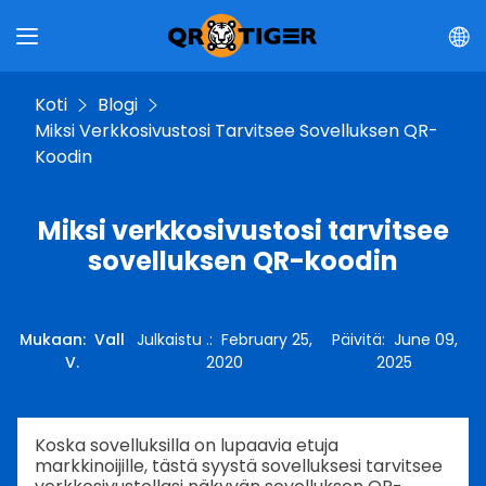
Koti
Blogi
Miksi Verkkosivustosi Tarvitsee Sovelluksen QR-
Koodin
Miksi verkkosivustosi tarvitsee
sovelluksen QR-koodin
Mukaan
:
Vall
Julkaistu .
:
February 25,
Päivitä
:
June 09,
V.
2020
2025
Koska sovelluksilla on lupaavia etuja
markkinoijille, tästä syystä sovelluksesi tarvitsee