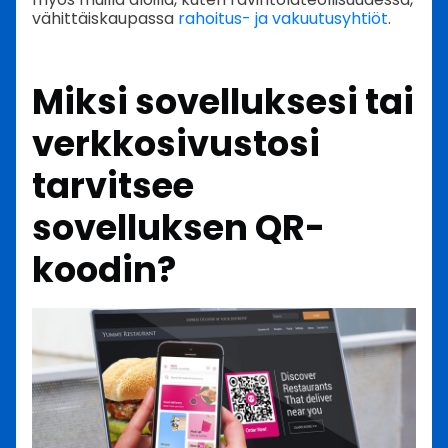
vähittäiskaupassa
rahoitus- ja vakuutusyhtiöt
.
Miksi sovelluksesi tai
verkkosivustosi
tarvitsee
sovelluksen QR-
koodin?