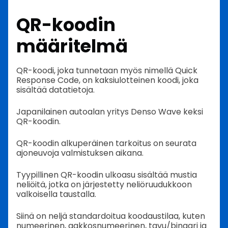
QR-koodin
määritelmä
QR-koodi, joka tunnetaan myös nimellä Quick
Response Code, on kaksiulotteinen koodi, joka
sisältää datatietoja.
Japanilainen autoalan yritys Denso Wave keksi
QR-koodin.
QR-koodin alkuperäinen tarkoitus on seurata
ajoneuvoja valmistuksen aikana.
Tyypillinen QR-koodin ulkoasu sisältää mustia
neliöitä, jotka on järjestetty neliöruudukkoon
valkoisella taustalla.
Siinä on neljä standardoitua koodaustilaa, kuten
numeerinen, aakkosnumeerinen, tavu/binaari ja