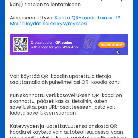
kanji) tietojen tallentamiseen.
Aiheeseen liittyvä:
Kuinka QR-koodit toimivat?
Meiltä löydät kaikki kysymyksesi
Voit käyttää QR-koodiin upotettuja tietoja
osoittamalla älypuhelimellasi QR-koodia kohti.
Kun skannattu verkkosovelluksen QR-koodi on
skannattu, pääset käsiksi tietoihin, kuten
sovelluskaupan URL-osoitteeseen, josta voit
ladata sovelluksen suoraan.
Kätevyyden ja luotettavuutensa ansiosta QR-
koodia ei käytetä vain autoteollisuudessa, vaan
myös muilla aloilla, kuten ravintolateollisuudessa,