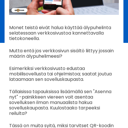
Monet teistä eivät halua käyttää älypuhelinta
selatessaan verkkosivustoa kannettavalla
tietokoneella.
Mutta entä jos verkkosivun sisältö liittyy jossain
määrin älypuhelimeesi?
Esimerkiksi verkkosivusto edustaa
mobiilisovellusta tai ohjelmistoa; saatat joutua
lataamaan sen sovelluskaupasta.
Tällaisissa tapauksissa lisäämällä sen "Asenna
nyt" -painikkeen viereen voit asentaa
sovelluksen ilman manuaalista hakua
sovelluskaupasta. Kuulostaako tarpeeksi
reilulta?
Tässä on muita syitä, miksi tarvitset QR-koodin