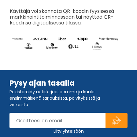
Käyttäjä voi skannata QR-koodin fyysisessä
markkinointitoiminnassaan tai näyttää QR-
koodinsa digitaalisessa tilassa.
Pysy ajan tasalla
Rekisteröidy uutiskirjeeseemme ja kuule
ensimmäisenä tarjouksista, päivityksistä ja
vinkeistä
Liity yhteisöön