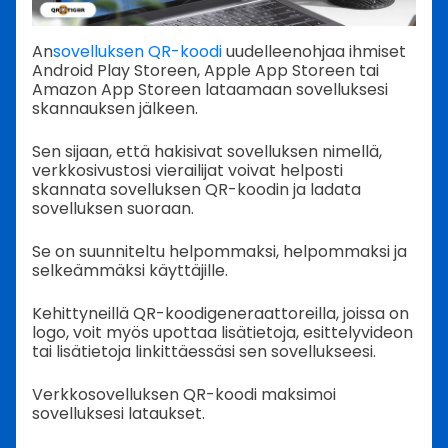
An
sovelluksen QR-koodi
uudelleenohjaa ihmiset
Android Play Storeen, Apple App Storeen tai
Amazon App Storeen lataamaan sovelluksesi
skannauksen jälkeen.
Sen sijaan, että hakisivat sovelluksen nimellä,
verkkosivustosi vierailijat voivat helposti
skannata sovelluksen QR-koodin ja ladata
sovelluksen suoraan.
Se on suunniteltu helpommaksi, helpommaksi ja
selkeämmäksi käyttäjille.
Kehittyneillä QR-koodigeneraattoreilla, joissa on
logo, voit myös upottaa lisätietoja, esittelyvideon
tai lisätietoja linkittäessäsi sen sovellukseesi.
Verkkosovelluksen QR-koodi maksimoi
sovelluksesi lataukset.