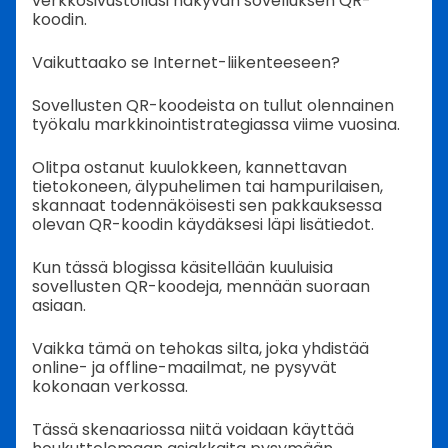
verkkosivustollasi näkyvän sovelluksen QR-
koodin.
Vaikuttaako se Internet-liikenteeseen?
Sovellusten QR-koodeista on tullut olennainen
työkalu markkinointistrategiassa viime vuosina.
Olitpa ostanut kuulokkeen, kannettavan
tietokoneen, älypuhelimen tai hampurilaisen,
skannaat todennäköisesti sen pakkauksessa
olevan QR-koodin käydäksesi läpi lisätiedot.
Kun tässä blogissa käsitellään kuuluisia
sovellusten QR-koodeja, mennään suoraan
asiaan.
Vaikka tämä on tehokas silta, joka yhdistää
online- ja offline-maailmat, ne pysyvät
kokonaan verkossa.
Tässä skenaariossa niitä voidaan käyttää