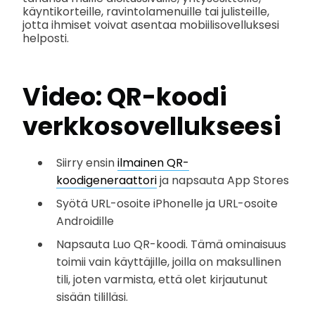
käyntikorteille, ravintolamenuille tai julisteille,
jotta ihmiset voivat asentaa mobiilisovelluksesi
helposti.
Video: QR-koodi
verkkosovellukseesi
Siirry ensin
ilmainen QR-
koodigeneraattori
ja napsauta App Stores
Syötä URL-osoite iPhonelle ja URL-osoite
Androidille
Napsauta Luo QR-koodi. Tämä ominaisuus
toimii vain käyttäjille, joilla on maksullinen
tili, joten varmista, että olet kirjautunut
sisään tililläsi.