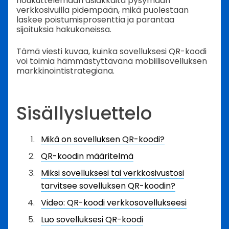
houkuttelemaan asiakkaita pysymään
verkkosivuilla pidempään, mikä puolestaan
laskee poistumisprosenttia ja parantaa
sijoituksia hakukoneissa.
Tämä viesti kuvaa, kuinka sovelluksesi QR-koodi
voi toimia hämmästyttävänä mobiilisovelluksen
markkinointistrategiana.
Sisällysluettelo
Mikä on sovelluksen QR-koodi?
QR-koodin määritelmä
Miksi sovelluksesi tai verkkosivustosi
tarvitsee sovelluksen QR-koodin?
Video: QR-koodi verkkosovellukseesi
Luo sovelluksesi QR-koodi