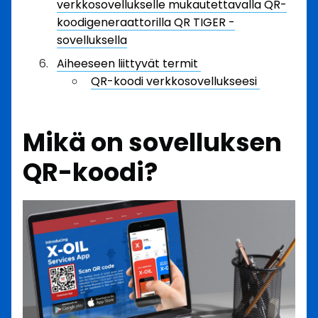
verkkosovellukselle mukautettavalla QR-
koodigeneraattorilla QR TIGER -
sovelluksella
Aiheeseen liittyvät termit
QR-koodi verkkosovellukseesi
Mikä on sovelluksen
QR-koodi?