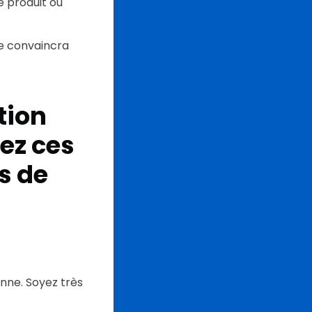
e produit ou
 le convaincra
tion
ez ces
s de
enne. Soyez très