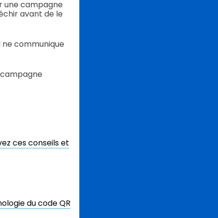
ner une campagne
léchir avant de le
’il ne communique
une campagne
ez ces conseils et
hnologie du code QR