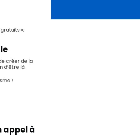
gratuits ».
le
de créer de la
 d’être là.
asme !
 appel à