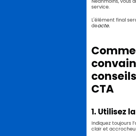
Néanmoins, vous aim
service.
L'élément final ser
de
acte.
Comment
convain
conseils
CTA
1. Utilisez 
Indiquez toujours 
clair et accrocheu