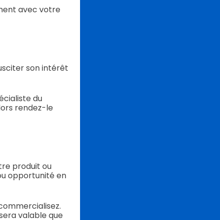
ement avec votre
sciter son intérêt
cialiste du
lors rendez-le
tre produit ou
ou opportunité en
 commercialisez.
sera valable que