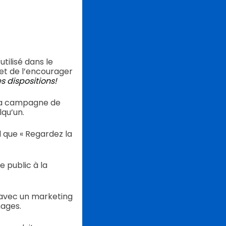
tilisé dans le
et de l’encourager
s dispositions!
e la campagne de
lqu’un.
l que « Regardez la
 public à la
 avec un marketing
mages.