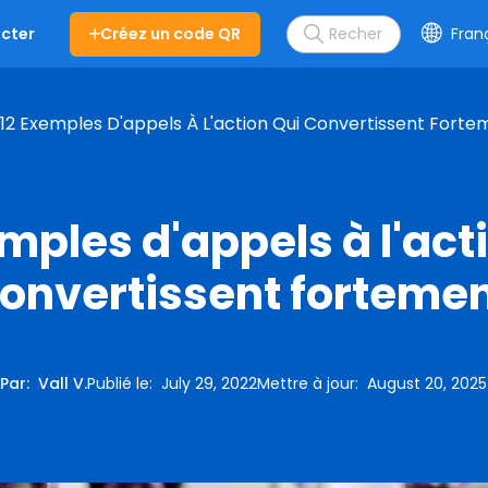
Créez un code QR
Fran
cter
12 Exemples D'appels À L'action Qui Convertissent Forte
mples d'appels à l'act
onvertissent forteme
Par
:
Vall V.
Publié le
:
July 29, 2022
Mettre à jour
:
August 20, 2025