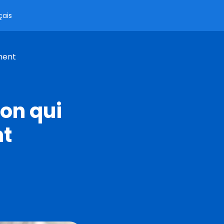
çais
ment
ion qui
nt