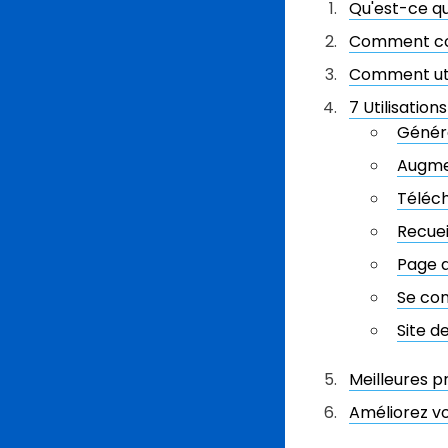
Qu'est-ce q
Comment con
Comment util
7 Utilisatio
Généra
Augmen
Téléch
Recuei
Page d
Se con
Site d
Meilleures p
Améliorez v