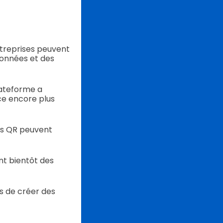
ntreprises peuvent
données et des
lateforme a
e encore plus
des QR peuvent
nt bientôt des
rs de créer des