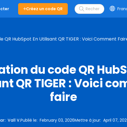
Créez un code QR
Fran
cter
e QR HubSpot En Utilisant QR TIGER : Voici Comment Fair
ration du code QR HubS
sant QR TIGER : Voici c
faire
ar
:
Vall V.
Publié le
:
February 03, 2026
Mettre à jour
:
April 07, 20