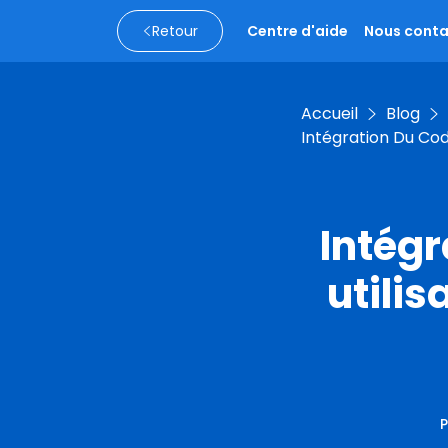
Retour
Centre d'aide
Nous conta
Accueil
Blog
Intégration Du Cod
Intég
utili
P