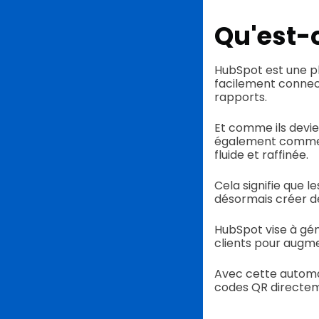
Qu'est-
HubSpot est une pl
facilement connec
rapports.
Et comme ils devi
également comm
fluide et raffinée.
Cela signifie que 
désormais créer d
HubSpot vise à gén
clients pour augme
Avec cette automat
codes QR directem