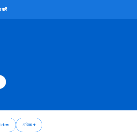
 करें
ides
अधिक +